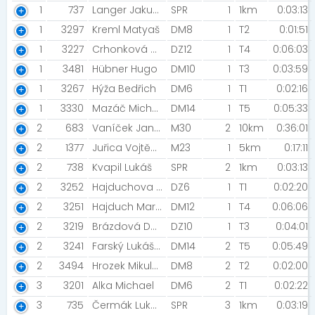
1
737
Langer Jakub [TJ Uničov]
SPR
1
1km
0:03:13
1
3297
Kreml Matyaš
DM8
1
T2
0:01:51
1
3227
Crhonková Barbora [AK Olomouc]
DZ12
1
T4
0:06:03
1
3481
Hübner Hugo
DM10
1
T3
0:03:59
1
3267
Hýža Bedřich
DM6
1
T1
0:02:16
1
3330
Mazáč Michal [AKEZ Kopřivnice]
DM14
1
T5
0:05:33
2
683
Vaníček Jan [NIGHT RUN TEAM]
M30
2
10km
0:36:01
2
1377
Juřica Vojtěch [TJ Slezan Frýdek-Místek]
M23
1
5km
0:17:11
2
738
Kvapil Lukáš
SPR
2
1km
0:03:13
2
3252
Hajduchova Linda
DZ6
1
T1
0:02:20
2
3251
Hajduch Martin [MH]
DM12
1
T4
0:06:06
2
3219
Brázdová Dominika Anna [ASk Dipoli]
DZ10
1
T3
0:04:01
2
3241
Farský Lukáš [Mizuno Team]
DM14
2
T5
0:05:49
2
3494
Hrozek Mikuláš
DM8
2
T2
0:02:00
3
3201
Alka Michael
DM6
2
T1
0:02:22
3
735
Čermák Lukáš [PSK OLYMP Praha]
SPR
3
1km
0:03:19