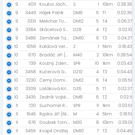
9
4011
Kouba Jáchym Kouba Jonatan [SK Přerov_A]
S
1
10km
0:38:36
9
3449
Hájek Patrik
DM6
5
T1
0:02:35
9
3331
Melichar Tomáš
DM12
5
T4
0:06:37
9
3384
Skácelová Sofie
DZ8
4
T2
0:02:10
9
3486
Zemánek Tadeáš
DM10
6
T3
0:04:37
10
1058
Kaldová Veronika
Z
1
5km
0:18:43
10
670
Bradáč Jiří [A.C. SPARTA PRAHA]
M40
2
10km
0:38:54
10
739
Koutný Zdeněk
SPR
10
1km
0:03:43
10
3458
Kučerová Simona [MIZUNO]
DZ10
4
T3
0:04:43
10
3230
Černý Dominik [Biatlon Prostějov ]
DM12
6
T4
0:06:51
10
3309
Lašáková Kristýna
DZ6
5
T1
0:02:37
10
3435
Zedník Vojtěch
DM8
6
T2
0:02:11
11
720
Suchomel Roman
SPR
11
1km
0:03:51
11
1646
Rypka Jiří [NIGHT RUN TEAM]
M
4
5km
0:18:51
11
676
Doubek Tomáš [CYKLO-SKI KLUB POLIČKA]
M30
8
10km
0:39:01
11
3455
Kvapil Ondřej
DM10
7
T3
0:04:45