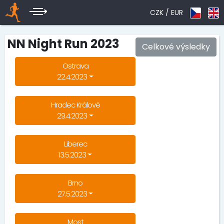
CZK /
EUR
NN Night Run 2023
Celkové výsledky
Ostrava
22.4.2023
Hradec Králové
29.4.2023
Liberec
13.5.2023
Brno
27.5.2023
Most