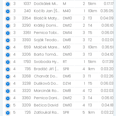
3
1037
Dočkálek Michal [MIZUNO TEAM]
M
2
5km
0:17:17
3
240
Kočíb Jan [Štefko Running Team]
M40
1
10km
0:36:05
3
3354
Blaščík Matyáš [TK Prostějov]
DM10
2
T3
0:04:09
3
3290
Krátký Dominik
DM12
2
T4
0:06:10
3
3361
Pernica Tobias [ReMa Family]
DM14
3
T5
0:06:01
3
3393
Soják Teodor Jan
DM8
3
T2
0:02:01
4
659
Malček Marek [AK Zdravie v pohybe Lučatín]
M30
3
10km
0:36:51
4
3206
Barto Tomáš [SDH Krasice ]
DM10
3
T3
0:04:10
4
1793
Svoboda Hynek [Svoboďáci]
RT
1
5km
0:17:39
4
736
Bradáč Jiří [A.C. SPARTA PRAHA]
SPR
4
1km
0:03:20
4
3268
Charvát Dominik [I love run]
DM6
3
T1
0:02:26
4
3238
Dušková Dominika
DZ14
1
T5
0:06:03
4
3320
Marcinák Roman [PZteam]
DM8
4
T2
0:02:03
4
3360
Pernica Daniel [ReMa Family]
DM12
3
T4
0:06:10
5
3209
Bečica David
DM10
4
T3
0:04:18
5
726
Zatloukal Radim
SPR
5
1km
0:03:22