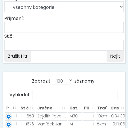
Příjmení:
St.č.:
Zrušit filtr
Najít
Zobrazit
záznamy
Vyhledat:
P
St.č.
Jméno
Kat.
PK
Trať
Čas
1
653
Žajdlík Pavel [:)]
M30
1
10km
0:34:30
1
1676
Vaníček Jan
M
1
5km
0:17:06