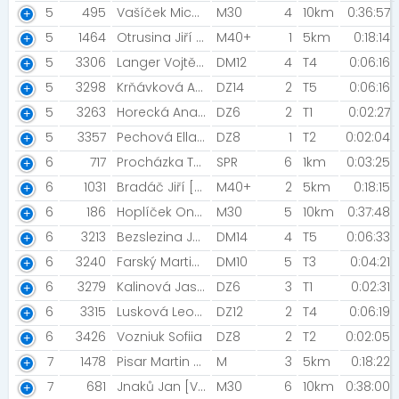
5
495
Vašíček Michal [SK Haná Orienteering]
M30
4
10km
0:36:57
5
1464
Otrusina Jiří [Atletika Alojzov]
M40+
1
5km
0:18:14
5
3306
Langer Vojtěch
DM12
4
T4
0:06:16
5
3298
Krňávková Anna [AK Olomouc]
DZ14
2
T5
0:06:16
5
3263
Horecká Anastázie [Novis Team / SK Speed Brno]
DZ6
2
T1
0:02:27
5
3357
Pechová Ella [Miabolt]
DZ8
1
T2
0:02:04
6
717
Procházka Tomáš [GIS team]
SPR
6
1km
0:03:25
6
1031
Bradáč Jiří [A.C. SPARTA PRAHA]
M40+
2
5km
0:18:15
6
186
Hoplíček Ondřej [Extreme Obstacle Runners]
M30
5
10km
0:37:48
6
3213
Bezslezina Jan
DM14
4
T5
0:06:33
6
3240
Farský Martin [TJ Maratonstav Úpice]
DM10
5
T3
0:04:21
6
3279
Kalinová Jasmína [VSK Univerzita Brno]
DZ6
3
T1
0:02:31
6
3315
Lusková Leontýna [Orel Vyškov]
DZ12
2
T4
0:06:19
6
3426
Vozniuk Sofiia
DZ8
2
T2
0:02:05
7
1478
Pisar Martin [ML Tuning - CykloTrener.com]
M
3
5km
0:18:22
7
681
Jnaků Jan [Voice bike Olomouc]
M30
6
10km
0:38:00