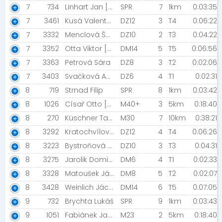
7
734
Linhart Jan [Praha]
SPR
7
1km
0:03:35
7
3461
Kusá Valentýna [Atletika NJ]
DZ12
3
T4
0:06:22
7
3332
Menclová Šárka [TJ Sokol Hradec Králové]
DZ10
2
T3
0:04:22
7
3352
Otta Viktor [SDH Krasice]
DM14
5
T5
0:06:56
7
3363
Petrová Sára
DZ8
3
T2
0:02:06
7
3403
Svačková Anna
DZ6
4
T1
0:02:31
8
719
Strnad Filip
SPR
8
1km
0:03:42
8
1026
Císař Otto [Night Run Team]
M40+
3
5km
0:18:40
8
270
Küschner Tadeáš [TJ Šumperk]
M30
7
10km
0:38:21
8
3292
Kratochvílová Aneta [SDH Krasice ]
DZ12
4
T4
0:06:26
8
3223
Bystroňová Nicol [Baníček]
DZ10
3
T3
0:04:31
8
3275
Jarolik Dominik [Rohlici]
DM6
4
T1
0:02:33
8
3328
Matoušek Jáchym
DM8
5
T2
0:02:07
8
3428
Weinlich Jáchym [Gydin]
DM14
6
T5
0:07:05
9
732
Brychta Lukáš
SPR
9
1km
0:03:43
9
1051
Fabiánek Jakub [KVS Šumperk]
M23
2
5km
0:18:40