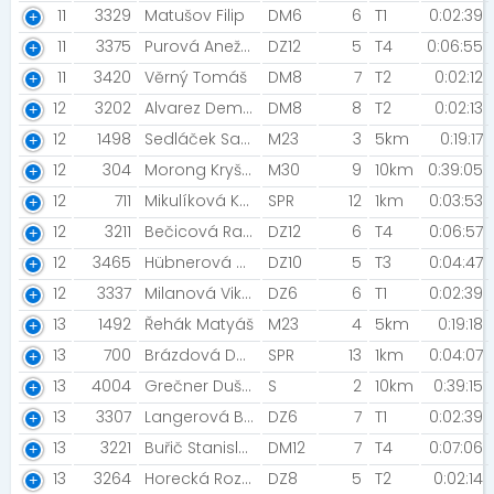
11
3329
Matušov Filip
DM6
6
T1
0:02:39
11
3375
Purová Anežka
DZ12
5
T4
0:06:55
11
3420
Věrný Tomáš
DM8
7
T2
0:02:12
12
3202
Alvarez Deml David
DM8
8
T2
0:02:13
12
1498
Sedláček Samo [LF Upol]
M23
3
5km
0:19:17
12
304
Morong Kryštof
M30
9
10km
0:39:05
12
711
Mikulíková Kateřina
SPR
12
1km
0:03:53
12
3211
Bečicová Radka
DZ12
6
T4
0:06:57
12
3465
Hübnerová Beáta
DZ10
5
T3
0:04:47
12
3337
Milanová Viktorie
DZ6
6
T1
0:02:39
13
1492
Řehák Matyáš
M23
4
5km
0:19:18
13
700
Brázdová Dominika Anna [ASk Dipoli]
SPR
13
1km
0:04:07
13
4004
Grečner Dušan Janoušek Lukáš [Forever Young]
S
2
10km
0:39:15
13
3307
Langerová Barbora
DZ6
7
T1
0:02:39
13
3221
Buřič Stanislav
DM12
7
T4
0:07:06
13
3264
Horecká Rozárie [Novis Team / SK Speed Brno]
DZ8
5
T2
0:02:14