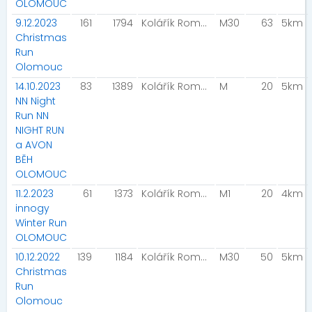
OLOMOUC
9.12.2023
161
1794
Kolářík Roman
M30
63
5km
Christmas
Run
Olomouc
14.10.2023
83
1389
Kolářík Roman
M
20
5km
NN Night
Run NN
NIGHT RUN
a AVON
BĚH
OLOMOUC
11.2.2023
61
1373
Kolářík Roman
M1
20
4km
innogy
Winter Run
OLOMOUC
10.12.2022
139
1184
Kolářík Roman
M30
50
5km
Christmas
Run
Olomouc