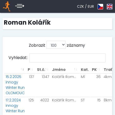
CZK /
EUR
Roman Kolářík
Zobrazit
záznamy
Vyhledat:
P
St.č.
Jméno
Kat.
PK
Trať
15.2.2025
137
1347
Kolářík Roman
M1
36
4km
innogy
Winter Run
OLOMOUC
17.2.2024
125
4022
Kolářík Roman Ďurišová Barbora
ST
15
8km
innogy
Winter Run