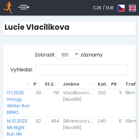
CZK /
EUR
Lucie Vlacilikova
Zobrazit
záznamy
Vyhledat:
P
St.č.
Jméno
Kat.
PK
Trať
17.1.2026
113
716
Vlacilikova Lucie
Z50
3
8km
innogy
[Niva99]
Winter Run
BRNO
14.10.2023
92
464
Šilhánková Lucie
Z40
6
10km
NN Night
[Niva99]
Run NN