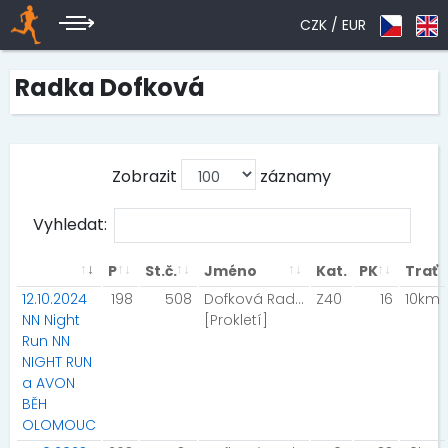
CZK /
EUR
Radka Dofková
Zobrazit
záznamy
Vyhledat:
P
St.č.
Jméno
Kat.
PK
Trať
12.10.2024
198
508
Dofková Radka
Z40
16
10km
NN Night
[Prokletí]
Run NN
NIGHT RUN
a AVON
BĚH
OLOMOUC