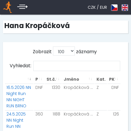
CZK /
EUR
Hana Kropáčková
Zobrazit
záznamy
Vyhledat:
P
St.č.
Jméno
Kat.
PK
16.5.2026 NN
DNF
1330
Kropáčková Hana
Z
DNF
Night Run
NN NIGHT
RUN BRNO
24.5.2025
360
1188
Kropáčková Hana
Z
126
NN Night
Run NN