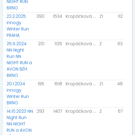
NIGHT RUN
BRNO
22.2.2025
390
1534
Kropáčková Hana
Z1
112
innogy
Winter Run
PRAHA
25.5.2024
201
1126
Kropáčková Hana
Z
63
NN Night
Run NN
NIGHT RUN a
AVON BĚH
BRNO
20.1.2024
195
1518
Kropáčková Hana
Z1
48
innogy
Winter Run
BRNO
14.10.2023 NN
293
1407
Kropáčková Hana
Z
67
Night Run
NN NIGHT
RUN a AVON