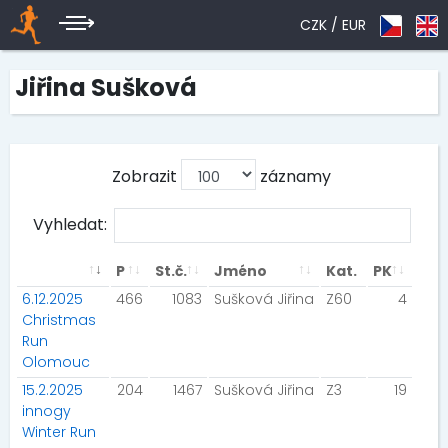
CZK /
EUR
Jiřina Sušková
Zobrazit
záznamy
Vyhledat:
P
St.č.
Jméno
Kat.
PK
6.12.2025
466
1083
Sušková Jiřina
Z60
4
Christmas
Run
Olomouc
15.2.2025
204
1467
Sušková Jiřina
Z3
19
innogy
Winter Run