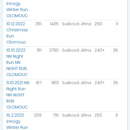
innogy
Winter Run
OLOMOUC
10.12.2022
361
1435
Sušková Jiřina
Z50
11
Christmas
Run
Olomouc
15.10.2022
191
2790
Sušková Jiřina
Z40+
35
NN Night
Run NN
NIGHT RUN
OLOMOUC
9.10.2021 NN
167
1813
Sušková Jiřina
Z40+
35
Night Run
NN NIGHT
RUN
OLOMOUC
15.2.2020
209
791
Sušková Jiřina
Z50
5
innogy
Winter Run