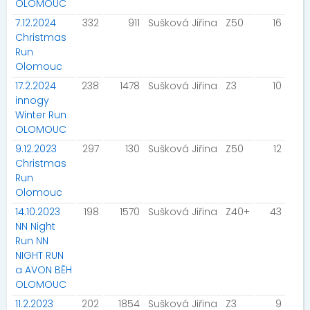
OLOMOUC
7.12.2024
332
911
Sušková Jiřina
Z50
16
Christmas
Run
Olomouc
17.2.2024
238
1478
Sušková Jiřina
Z3
10
innogy
Winter Run
OLOMOUC
9.12.2023
297
130
Sušková Jiřina
Z50
12
Christmas
Run
Olomouc
14.10.2023
198
1570
Sušková Jiřina
Z40+
43
NN Night
Run NN
NIGHT RUN
a AVON BĚH
OLOMOUC
11.2.2023
202
1854
Sušková Jiřina
Z3
9