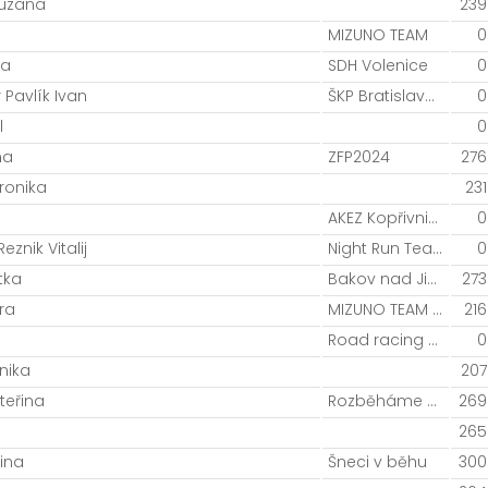
Zuzana
239
MIZUNO TEAM
0
na
SDH Volenice
0
 Pavlík Ivan
ŠKP Bratislava , Zlatí bažanti
0
l
0
na
ZFP2024
276
ronika
231
AKEZ Kopřivnice
0
znik Vitalij
Night Run Team
0
tka
Bakov nad Jizerou
273
ra
MIZUNO TEAM / NIGHT RUN TEAM
216
Road racing Podorlicko
0
nika
207
teřina
Rozběháme Česko
269
265
řina
Šneci v běhu
300