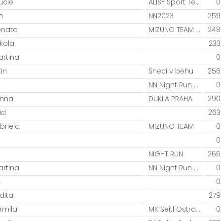
ucie
ALISY Sport Team
0
h
NN2023
259
enata
MIZUNO TEAM / Night Run Team
248
kola
233
artina
0
in
Šneci v běhu
256
NN Night Run Team
0
 Anna
DUKLA PRAHA
290
id
263
briela
MIZUNO TEAM
0
0
NIGHT RUN
266
rtina
NN Night Run Team
0
š
0
dita
279
rmila
MK Seitl Ostrava
0