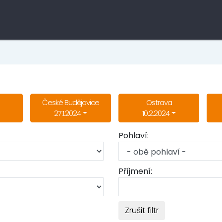
České Budějovice
Ostrava
27.1.2024
10.2.2024
Pohlaví:
Příjmení:
Zrušit filtr