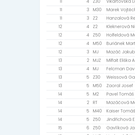
11
4
Z30
Vikartovská L
11
3
M30
Marek Vojtěc
11
3
Z2
Hanzalová R
12
4
Z2
Kleknerová Ni
12
4
Z50
Holfeldová M
12
4
M50
Buriánek Mart
12
3
MJ
Mazáč Jakub
13
2
MJZ
Milfait Eliška
13
4
MJ
Felcman Dav
13
5
Z30
Weissová Ga
13
5
M50
Zaoral Josef
14
5
M2
Pavel Tomáš
14
2
RT
Mazáčová Ma
14
5
M40
Kaiser Tomá
14
5
Z50
Jindřichová E
15
6
Z50
Gavlíková Ja