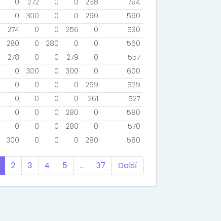
0
272
0
0
258
794
0
300
0
0
290
590
274
0
0
256
0
530
280
0
280
0
0
560
278
0
0
279
0
557
0
300
0
300
0
600
0
0
0
0
259
529
0
0
0
0
261
527
0
0
0
280
0
580
0
0
0
280
0
570
300
0
0
0
280
580
2
3
4
5
…
37
Další