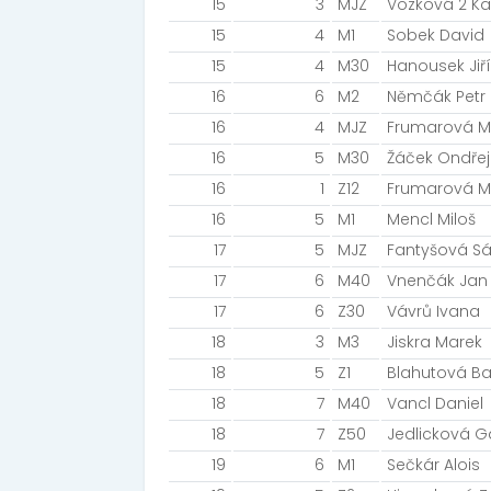
15
3
MJZ
Vozková 2 Ka
15
4
M1
Sobek David
15
4
M30
Hanousek Jiří
16
6
M2
Němčák Petr
16
4
MJZ
Frumarová M
16
5
M30
Žáček Ondřej
16
1
Z12
Frumarová M
16
5
M1
Mencl Miloš
17
5
MJZ
Fantyšová S
17
6
M40
Vnenčák Jan
17
6
Z30
Vávrů Ivana
18
3
M3
Jiskra Marek
18
5
Z1
Blahutová B
18
7
M40
Vancl Daniel
18
7
Z50
Jedlicková G
19
6
M1
Sečkár Alois