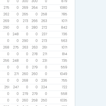
0
0
300
300
0
879
275
0
269
264
272
1080
262
0
265
0
258
785
269
0
273
266
263
1071
290
0
0
280
272
842
0
248
0
0
237
736
0
0
290
0
273
563
268
275
263
263
261
1071
0
0
0
278
271
814
256
248
0
0
231
735
0
0
0
279
0
559
0
271
260
260
0
1049
0
0
268
0
236
755
251
247
0
0
224
722
0
0
279
279
0
558
0
0
260
258
250
1035