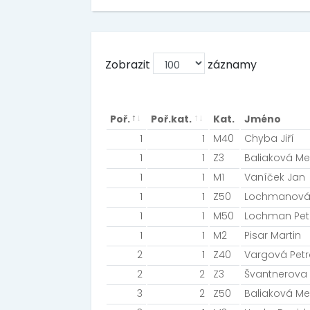
Zobrazit
záznamy
Poř.
Poř.kat.
Kat.
Jméno
1
1
M40
Chyba Jiří
1
1
Z3
Baliaková Me
1
1
M1
Vaníček Jan
1
1
Z50
Lochmanová
1
1
M50
Lochman Pet
1
1
M2
Pisar Martin
2
1
Z40
Vargová Pet
2
2
Z3
Švantnerova
3
2
Z50
Baliaková Me