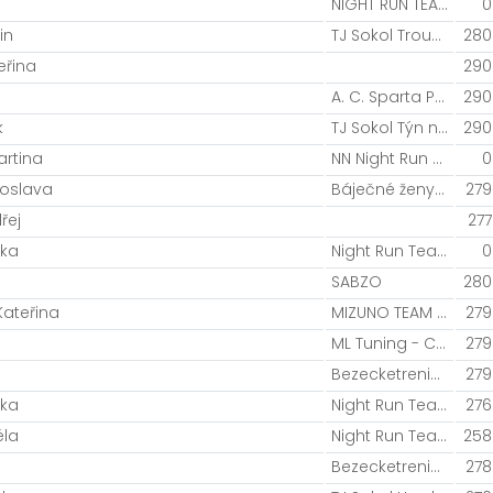
NIGHT RUN TEAM
0
in
TJ Sokol Troubky
280
eřina
290
A. C. Sparta Praha
290
k
TJ Sokol Týn nad Bečvou
290
rtina
NN Night Run Team
0
roslava
Báječné ženy v běhu
279
řej
277
nka
Night Run Team
0
SABZO
280
ateřina
MIZUNO TEAM / NIGHT RUN TEAM
279
ML Tuning - CykloTrener.com
279
Bezecketreninkyonline
279
nka
Night Run Team
276
éla
Night Run Team
258
Bezecketreninkyonline
278