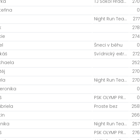
rka
TJ Sokol Hradec Králové/Night Run Team
270
teřina
0
Night Run Team
277
k
278
cie
274
el
Šneci v běhu
0
káš
Svídnický extrém
272
chaela
252
ěj
270
éla
Night Run Team
270
eronika
0
š
PSK OLYMP PRAHA
0
briela
Proste bez
258
tin
266
nika
Night Run Team
257
š
PSK OLYMP PRAHA
276