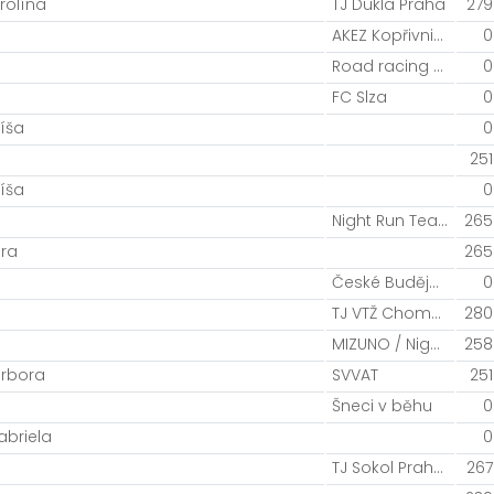
rolína
TJ Dukla Praha
279
AKEZ Kopřivnice
0
Road racing Podorlicko
0
FC Slza
0
íša
0
251
íša
0
Night Run Team
265
ára
265
České Budějovice
0
TJ VTŽ Chomutov
280
MIZUNO / Night Run Team
258
arbora
SVVAT
251
Šneci v běhu
0
abriela
0
TJ Sokol Praha-Krč
267