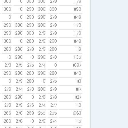
300
0
300
300
279
1179
300
0
290
300
300
1190
0
0
290
290
279
1149
290
300
290
280
279
1170
290
290
300
279
279
1170
300
0
280
279
290
1149
280
280
279
279
280
1119
0
290
0
290
278
1135
273
275
275
274
0
1097
290
280
280
290
280
1140
0
279
280
0
275
1113
279
274
278
280
279
1117
280
290
0
278
278
1127
278
279
276
274
277
1110
266
270
269
255
255
1063
280
278
0
279
274
1115