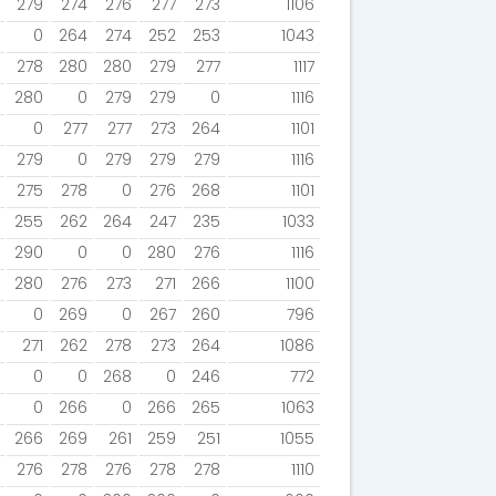
279
274
276
277
273
1106
0
264
274
252
253
1043
278
280
280
279
277
1117
280
0
279
279
0
1116
0
277
277
273
264
1101
279
0
279
279
279
1116
275
278
0
276
268
1101
255
262
264
247
235
1033
290
0
0
280
276
1116
280
276
273
271
266
1100
0
269
0
267
260
796
271
262
278
273
264
1086
0
0
268
0
246
772
0
266
0
266
265
1063
266
269
261
259
251
1055
276
278
276
278
278
1110