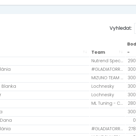
Vyhledat:
Bod
Team
-
Nutrend Specialized
290
lánia
#GLADIATORRACETEAM
300
MIZUNO TEAM / NIGHT RUN TEAM
300
 Blanka
Lochnesky
300
r
Lochnesky
300
ML Tuning - CykloTrener.com
280
ra
300
 Dana
0
lánia
#GLADIATORRACETEAM
278