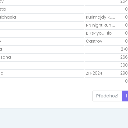
av
264
eta
0
Michaela
Kuřimajdy Runing
0
NN night Run Team
0
Bike4you Hlohovec
0
b
Častrov
0
a
270
uzana
266
300
na
ZFP2024
290
0
Předchozí
1