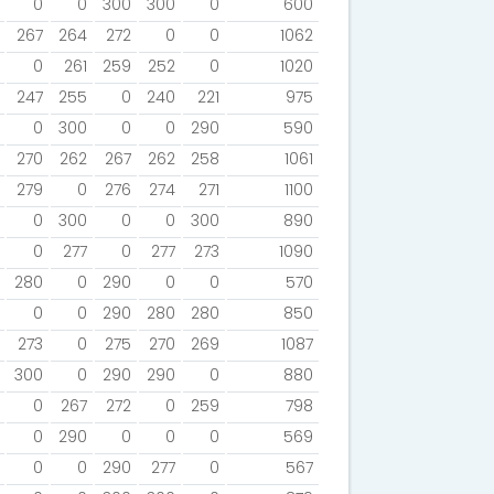
0
0
300
300
0
600
267
264
272
0
0
1062
0
261
259
252
0
1020
247
255
0
240
221
975
0
300
0
0
290
590
270
262
267
262
258
1061
279
0
276
274
271
1100
0
300
0
0
300
890
0
277
0
277
273
1090
280
0
290
0
0
570
0
0
290
280
280
850
273
0
275
270
269
1087
300
0
290
290
0
880
0
267
272
0
259
798
0
290
0
0
0
569
0
0
290
277
0
567