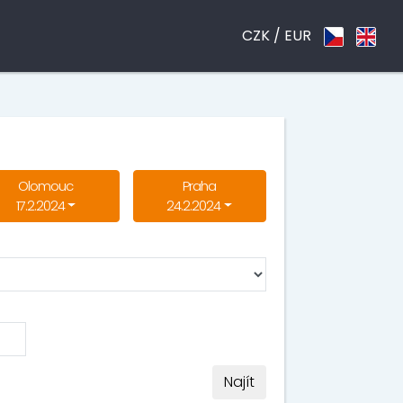
CZK /
EUR
Olomouc
Praha
17.2.2024
24.2.2024
Najít