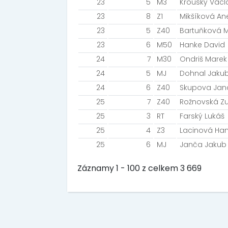
23
5
M3
Krouský Václ
23
8
Z1
Mikšíková An
23
5
Z40
Bartuňková 
23
6
M50
Hanke David
24
7
M30
Ondriš Marek
24
5
MJ
Dohnal Jaku
24
6
Z40
Skupova Jan
25
7
Z40
Rožnovská Z
25
3
RT
Farský Lukáš
25
4
Z3
Lacinová Ha
25
6
MJ
Janča Jakub
Záznamy 1 - 100 z celkem 3 669