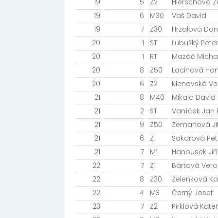
19
5
Z2
Hierschová 
19
6
M30
Vaš David
19
7
Z30
Hrzalová Da
20
1
ST
Ľubušký Peter
20
1
RT
Mazáč Micha
20
8
Z50
Lacinová Ha
20
6
Z2
Klenovská Ve
21
8
M40
Mikala David
21
2
ST
Vaníček Jan Re
21
9
Z50
Zemanová Ji
21
6
Z1
Sakařová Pet
21
7
M1
Hanousek Jiří
22
7
Z1
Bártová Vero
22
8
Z30
Zelenková Ka
22
4
M3
Černý Josef
23
7
Z2
Pirklová Kate