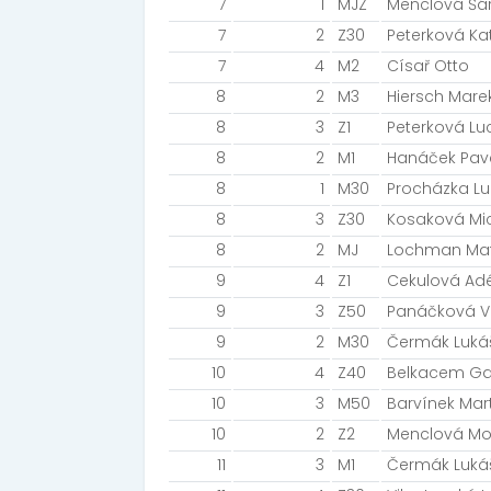
7
1
MJZ
Menclová Šá
7
2
Z30
Peterková Ka
7
4
M2
Císař Otto
8
2
M3
Hiersch Mare
8
3
Z1
Peterková Lu
8
2
M1
Hanáček Pav
8
1
M30
Procházka Lu
8
3
Z30
Kosaková Mi
8
2
MJ
Lochman Mat
9
4
Z1
Cekulová Ad
9
3
Z50
Panáčková V
9
2
M30
Čermák Luká
10
4
Z40
Belkacem Ga
10
3
M50
Barvínek Mar
10
2
Z2
Menclová Mo
11
3
M1
Čermák Luká