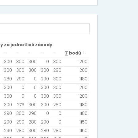
y za jednotlivé závody
-
-
-
-
-
∑ bodů
300
300
300
0
300
1200
300
300
300
300
290
1200
280
290
0
290
300
1180
300
0
0
300
300
1200
300
0
0
300
300
1200
300
276
300
300
280
1180
290
300
290
0
0
1180
290
290
280
290
0
1150
290
280
300
280
280
1150