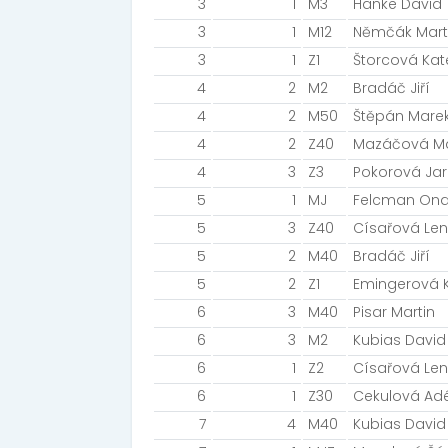
3
1
M3
Hanke David
3
1
M12
Němčák Mart
3
1
Z1
Štorcová Kat
4
2
M2
Bradáč Jiří
4
2
M50
Štěpán Mare
4
2
Z40
Mazáčová Ma
4
3
Z3
Pokorová Ja
5
1
MJ
Felcman Ond
5
3
Z40
Císařová Le
5
2
M40
Bradáč Jiří
5
2
Z1
Emingerová K
6
3
M40
Pisar Martin
6
3
M2
Kubias David
6
1
Z2
Císařová Le
6
1
Z30
Cekulová Ad
7
4
M40
Kubias David