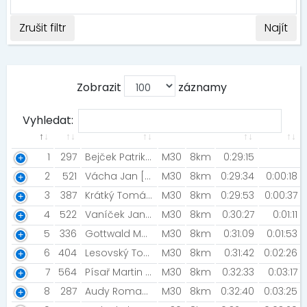
Zrušit filtr
Najít
Zobrazit
záznamy
Vyhledat:
1
297
Bejček Patrik [Trailpoint.cz]
M30
8km
0:29:15
2
521
Vácha Jan [Metro Olomouc Runnig Team]
M30
8km
0:29:34
0:00:18
3
387
Krátký Tomáš [Táta v kondici ???? Herbalife Nutrition ]
M30
8km
0:29:53
0:00:37
4
522
Vaníček Jan [ŠBV]
M30
8km
0:30:27
0:01:11
5
336
Gottwald Martin
M30
8km
0:31:09
0:01:53
6
404
Lesovský Tomáš [Fénix Sport Blansko]
M30
8km
0:31:42
0:02:26
7
564
Písař Martin [Ml-Tunning Cyklotrener.com]
M30
8km
0:32:33
0:03:17
8
287
Audy Roman [Vikingteam]
M30
8km
0:32:40
0:03:25