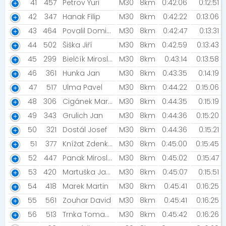
41
457
Petrov Yuri
M30
8km
0:42:06
0:12:51
42
347
Hanak Filip
M30
8km
0:42:22
0:13:06
43
464
Povalil Dominik
M30
8km
0:42:47
0:13:31
44
502
Šiška Jiří
M30
8km
0:42:59
0:13:43
45
299
Bielčík Miroslav
M30
8km
0:43:14
0:13:58
46
361
Hunka Jan
M30
8km
0:43:35
0:14:19
47
517
Ulma Pavel
M30
8km
0:44:22
0:15:06
48
306
Cigánek Martin [Running academy Olomouc]
M30
8km
0:44:35
0:15:19
49
343
Grulich Jan
M30
8km
0:44:36
0:15:20
50
321
Dostál Josef
M30
8km
0:44:36
0:15:21
51
377
Knížat Zdenko [Malokarpaťáci]
M30
8km
0:45:00
0:15:45
52
447
Panak Miroslav
M30
8km
0:45:02
0:15:47
53
420
Martuška Jan [STG Břeclav]
M30
8km
0:45:07
0:15:51
54
418
Marek Martin
M30
8km
0:45:41
0:16:25
55
561
Zouhar David
M30
8km
0:45:41
0:16:25
56
513
Trnka Tomas [o,O..zzZZ]
M30
8km
0:45:42
0:16:26