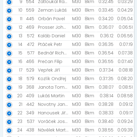
9
554
Zatloukal Radim
M30
8km
0:32:45
0:03:29
10
559
Zeman Lukáš
M30
8km
0:33:45
0:04:29
11
445
Orbán Pavel
M30
8km
0:34:20
0:05:04
12
469
Prosser Johnny [TvK]
M30
8km
0:36:07
0:06:51
13
572
Kaláb Daniel
M30
8km
0:36:12
0:06:56
14
472
Ptáček Petr
M30
8km
0:36:35
0:07:19
15
577
Bednář Richard
M30
8km
0:36:54
0:07:38
16
466
Prečan Filip
M30
8km
0:36:55
0:07:40
17
529
Vepřek Jiří
M30
8km
0:37:34
0:08:18
18
579
Kozlík Ondřej
M30
8km
0:37:35
0:08:20
19
368
Janota Tomas
M30
8km
0:38:07
0:08:51
20
409
Lukáš Martin
M30
8km
0:38:14
0:08:58
21
442
Novotny Jan [Ježa drift]
M30
8km
0:38:28
0:09:12
22
349
Hanousek Jiří [Road racing Podorlicko]
M30
8km
0:38:33
0:09:17
23
537
Voráček Josef
M30
8km
0:38:40
0:09:24
24
438
Návělek Martin [PP střechy ]
M30
8km
0:38:55
0:09:39