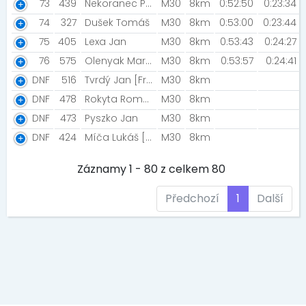
73
439
Nekoranec Petr [NekoMück]
M30
8km
0:52:50
0:23:34
74
327
Dušek Tomáš
M30
8km
0:53:00
0:23:44
75
405
Lexa Jan
M30
8km
0:53:43
0:24:27
76
575
Olenyak Marek
M30
8km
0:53:57
0:24:41
DNF
516
Tvrdý Jan [Frýdek - Místek]
M30
8km
DNF
478
Rokyta Roman
M30
8km
DNF
473
Pyszko Jan
M30
8km
DNF
424
Míča Lukáš [The Pub]
M30
8km
Záznamy 1 - 80 z celkem 80
Předchozí
1
Další