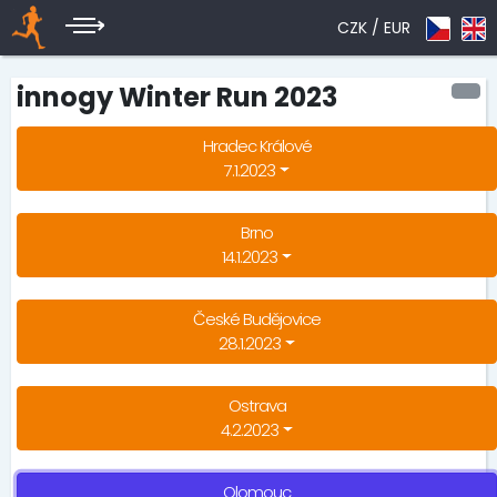
CZK /
EUR
innogy Winter Run 2023
Hradec Králové
7.1.2023
Brno
14.1.2023
České Budějovice
28.1.2023
Ostrava
4.2.2023
Olomouc