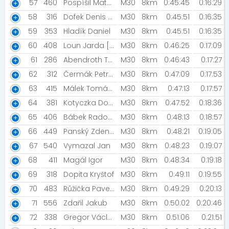
57
460
Pospíšil Matěj [Sranda team]
M30
8km
0:45:45
0:16:29
58
316
Dofek Denis [TriumphTigerTeam]
M30
8km
0:45:51
0:16:35
59
353
Hladík Daniel
M30
8km
0:45:51
0:16:35
60
408
Loun Jarda [Loun Racing Team]
M30
8km
0:46:25
0:17:09
61
286
Abendroth Tomáš
M30
8km
0:46:43
0:17:27
62
312
Čermák Petr [Otrokovická Honírna]
M30
8km
0:47:09
0:17:53
63
415
Málek Tomáš [Otrokovická Honírna]
M30
8km
0:47:13
0:17:57
64
381
Kotyczka Dominik [ASICS FrontRunner Poland]
M30
8km
0:47:52
0:18:36
65
406
Bábek Radovan [STG Prostějov]
M30
8km
0:48:13
0:18:57
66
449
Panský Zdeněk [Prostě běž!]
M30
8km
0:48:21
0:19:05
67
540
Vymazal Jan
M30
8km
0:48:23
0:19:07
68
411
Magál Igor
M30
8km
0:48:34
0:19:18
69
318
Dopita Kryštof
M30
8km
0:49:11
0:19:55
70
483
Růžička Pavel [Night Run Team ]
M30
8km
0:49:29
0:20:13
71
556
Zdařil Jakub
M30
8km
0:50:02
0:20:46
72
338
Gregor Václav
M30
8km
0:51:06
0:21:51