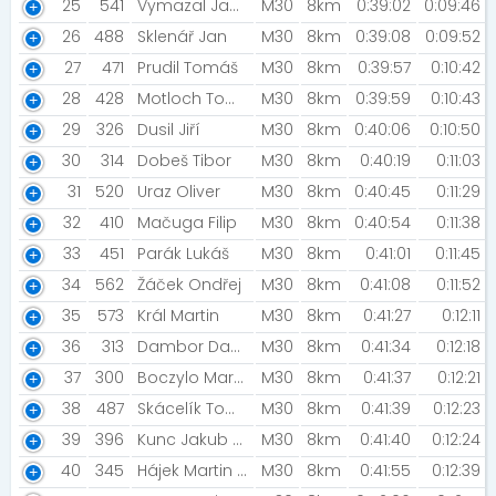
25
541
Vymazal Jan [SKS]
M30
8km
0:39:02
0:09:46
26
488
Sklenář Jan
M30
8km
0:39:08
0:09:52
27
471
Prudil Tomáš
M30
8km
0:39:57
0:10:42
28
428
Motloch Tomáš
M30
8km
0:39:59
0:10:43
29
326
Dusil Jiří
M30
8km
0:40:06
0:10:50
30
314
Dobeš Tibor
M30
8km
0:40:19
0:11:03
31
520
Uraz Oliver
M30
8km
0:40:45
0:11:29
32
410
Mačuga Filip
M30
8km
0:40:54
0:11:38
33
451
Parák Lukáš
M30
8km
0:41:01
0:11:45
34
562
Žáček Ondřej
M30
8km
0:41:08
0:11:52
35
573
Král Martin
M30
8km
0:41:27
0:12:11
36
313
Dambor Daniel
M30
8km
0:41:34
0:12:18
37
300
Boczylo Martin
M30
8km
0:41:37
0:12:21
38
487
Skácelík Tomáš
M30
8km
0:41:39
0:12:23
39
396
Kunc Jakub [FC Barcelona]
M30
8km
0:41:40
0:12:24
40
345
Hájek Martin [Kolárna Olomouc]
M30
8km
0:41:55
0:12:39