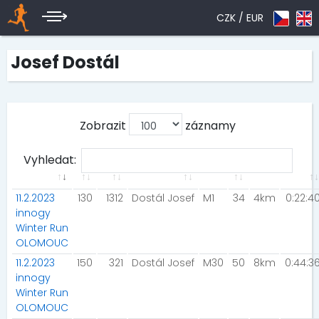
CZK /
EUR
Josef Dostál
Zobrazit
záznamy
Vyhledat:
11.2.2023
130
1312
Dostál Josef
M1
34
4km
0:22:4
innogy
Winter Run
OLOMOUC
11.2.2023
150
321
Dostál Josef
M30
50
8km
0:44:3
innogy
Winter Run
OLOMOUC