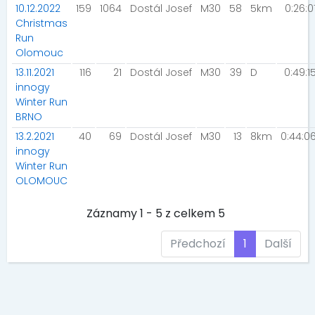
10.12.2022
159
1064
Dostál Josef
M30
58
5km
0:26:0
Christmas
Run
Olomouc
13.11.2021
116
21
Dostál Josef
M30
39
D
0:49:1
innogy
Winter Run
BRNO
13.2.2021
40
69
Dostál Josef
M30
13
8km
0:44:0
innogy
Winter Run
OLOMOUC
Záznamy 1 - 5 z celkem 5
Předchozí
1
Další