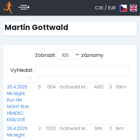
CZK /
EUR
Martin Gottwald
Zobrazit
záznamy
Vyhledat:
26.4.2025
6
504
Gottwald Martin
M30
3
10km
NN Night
Run NN
NIGHT RUN
HRADEC
KRÁLOVÉ
26.4.2025
2
7032
Gottwald Martin
SPR
2
1km
NN Night