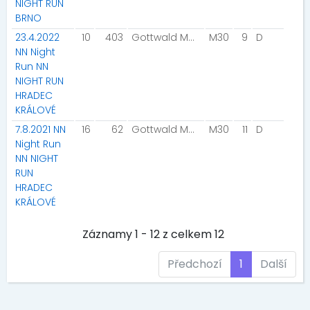
NIGHT RUN
BRNO
23.4.2022
10
403
Gottwald Martin
M30
9
D
NN Night
Run NN
NIGHT RUN
HRADEC
KRÁLOVÉ
7.8.2021 NN
16
62
Gottwald Martin
M30
11
D
Night Run
NN NIGHT
RUN
HRADEC
KRÁLOVÉ
Záznamy 1 - 12 z celkem 12
Předchozí
1
Další