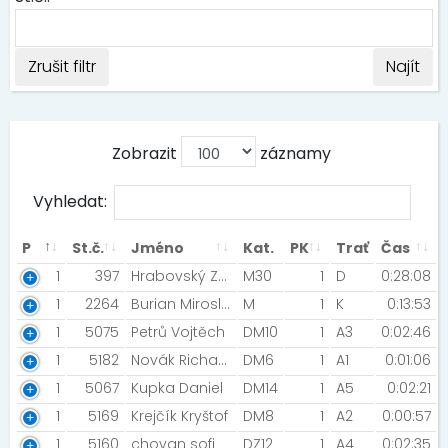
Zrušit filtr
Najít
Zobrazit
záznamy
Vyhledat:
P
St.č.
Jméno
Kat.
PK
Trať
Čas
1
397
Hrabovský Zdeněk
M30
1
D
0:28:08
1
2264
Burian Miroslav [CEPro Team ]
M
1
K
0:13:53
1
5075
Petrů Vojtěch
DM10
1
A3
0:02:46
1
5182
Novák Richard
DM6
1
A1
0:01:06
1
5067
Kupka Daniel
DM14
1
A5
0:02:21
1
5169
Krejčík Kryštof
DM8
1
A2
0:00:57
1
5160
chovan sofi
DZ12
1
A4
0:02:35