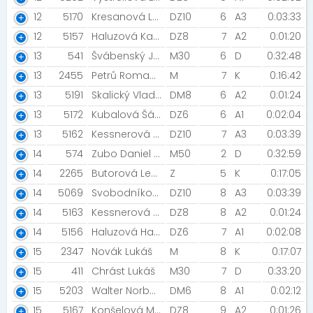
12
5170
Kresanová Lucie
DZ10
6
A3
0:03:33
12
5157
Haluzová Kateřina
DZ8
7
A2
0:01:20
13
541
Švábenský Jan [Team Jeseníky]
M30
6
D
0:32:48
13
2455
Petrů Roman [innogy]
M
7
K
0:16:42
13
5191
Skalický Vladimír
DM8
6
A2
0:01:24
13
5172
Kubalová Šárka
DZ6
6
A1
0:02:04
13
5162
Kessnerová Eliška
DZ10
7
A3
0:03:39
14
574
Zubo Daniel [Jogging klub Dubnica n/V]
M50
2
D
0:32:59
14
2265
Butorová Lenka [NN2019]
Z
5
K
0:17:05
14
5069
Svobodníková Sára
DZ10
8
A3
0:03:39
14
5163
Kessnerová Tereza
DZ8
8
A2
0:01:24
14
5156
Haluzová Hana
DZ6
7
A1
0:02:08
15
2347
Novák Lukáš
M
8
K
0:17:07
15
411
Chrást Lukáš
M30
7
D
0:33:20
15
5203
Walter Norbert
DM6
8
A1
0:02:12
15
5167
Konšelová Michaela
DZ8
9
A2
0:01:26