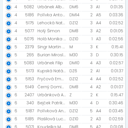
4
5082
Urbánek Albert
DM6
3
A1
0:01:35
4
5186
Polívka Antonín
DM14
2
A5
0:03:36
4
5175
Lehocká Natálie
DZ12
3
A4
0:02:52
4
5077
Holý Šimon
DM8
3
A2
0:01:05
4
5076
Holá Monika [Moravská Slavia]
DZ10
1
A3
0:02:56
5
2379
Singr Martin [SKP Nymburk]
M
3
K
0:15:41
5
265
Burian Miroslav [CEPro Team ]
M30
3
D
0:30:15
5
5083
Urbánek Filip
DM10
4
A3
0:02:57
5
5173
Kupská Natálie
DZ6
2
A1
0:01:37
5
5153
Fryčová Emma
DZ12
4
A4
0:02:52
5
5149
Černý Dominik [Orel Vyškov Spartans Vyškov ]
DM8
4
A2
0:01:07
6
2407
Urbánková Alfery Hana [AC Moravská Slavia Brno]
Z
2
K
0:15:47
6
340
Bejček Patrik [BKB]
M30
4
D
0:30:46
6
5187
Polívková Anna
DZ12
5
A4
0:03:45
6
5185
Plašilová Lucie
DZ10
2
A3
0:02:59
6
5071
Koudelka Martin [Nesovice]
DM8
5
A2
0:01:08