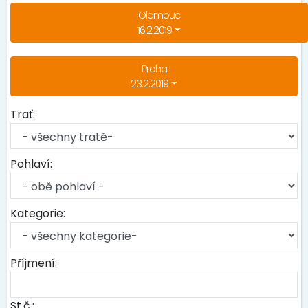
Olomouc
16.2.2019
Praha
23.2.2019
Trať:
Pohlaví:
Kategorie:
Příjmení:
St.č.: