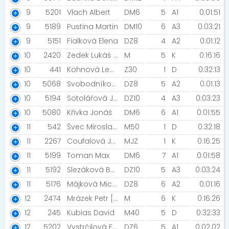
9
5201
Vlach Albert
DM6
5
A1
0:01:51
9
5189
Pustina Martin
DM10
6
A3
0:03:21
9
5151
Fialková Elena
DZ8
4
A2
0:01:12
10
2420
Zedek Lukáš [CEPro Team]
M
5
K
0:16:16
10
441
Kohnová Lenka [BehejBrno.com/Salming]
Z30
1
D
0:32:13
10
5068
Svobodníková Agáta
DZ8
5
A2
0:01:13
10
5194
Sotolářová Julie
DZ10
4
A3
0:03:23
10
5080
Křivka Jonáš
DM6
6
A1
0:01:55
11
542
Švec Miroslav [Night run team]
M50
1
D
0:32:18
11
2267
Coufalová Jana [OCRA CZ TEAM]
MJZ
1
K
0:16:25
11
5199
Toman Max
DM6
7
A1
0:01:58
11
5192
Slezáková Barbora
DZ10
5
A3
0:03:24
11
5176
Májková Michaela
DZ8
6
A2
0:01:16
12
2474
Mrázek Petr [SK hasiči Brno]
M
6
K
0:16:26
12
245
Kubias David
M40
5
D
0:32:33
12
5202
Vystrčilová Ema
DZ6
5
A1
0:02:02