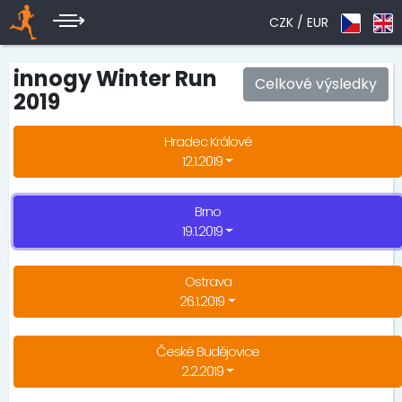
CZK /
EUR
innogy Winter Run
Celkové výsledky
2019
Hradec Králové
12.1.2019
Brno
19.1.2019
Ostrava
26.1.2019
České Budějovice
2.2.2019