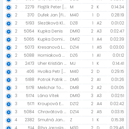
2
2279
Flajžík Peter [Schaeffler Skalica]
M
2
K
0:14:34
2
370
Dufek Jan [Fitness Freedom RT Hustopeče]
M40
1
D
0:28:19
2
5193
Slezáková Klaudie
DZ8
1
A2
0:01:02
2
5064
Kupka Denis
DM10
2
A3
0:02:47
2
5065
Kupka Dominik
DM12
1
A4
0:02:39
2
5073
Kresanová Ludmila [Nesovice]
DZ14
1
A5
0:03:00
2
5088
Horniaková Terezka [Studio 3R Brno]
DZ6
1
A1
0:01:12
3
2473
Uher Kristián [SKP Bratislava]
MJ
1
K
0:14:41
3
406
Hvolka Petr [Kilpi Racing Team]
M40
2
D
0:29:15
3
5188
Potrok Patrik Sidney
DM6
2
A1
0:01:26
3
5178
Melichar Tomáš
DM8
2
A2
0:01:05
3
5174
Lána Vítek
DM10
3
A3
0:02:51
3
5171
Kroupová Ema
DZ12
2
A4
0:02:42
3
5084
Chravátová Adéla
DZ14
2
A5
0:03:15
4
2382
Smutná Jana [WilliJemSe]
Z
1
K
0:15:38
4
514
Říha Jaroslav [Orel Kuřim]
M30
2
D
0:29:46