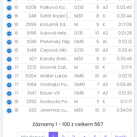
15
5208
Fialková Kamila
DZ10
9
A3
0:03:40
16
248
Šafář Radel [Rozběháme Letovice]
M30
8
D
0:33:44
16
2599
Kožušník Eda [Prostě Běž!]
M
9
K
0:17:09
16
5196
Suková Helena
DZ8
10
A2
0:01:28
16
5081
Přelvinský Filip
DM6
9
A1
0:02:12
16
5148
Čepová Viktorie
DZ10
10
A3
0:03:41
17
427
Kansky Bretislav [BKB team]
M30
9
D
0:33:49
17
2273
Dvorník Dalibor
M
10
K
0:17:11
17
5204
Walter Lukas
DM6
10
A1
0:02:13
17
5184
Ondrejka Patrik
DM10
7
A3
0:03:45
17
5147
Bauer Vít
DM8
7
A2
0:01:33
18
2392
Svoboda Patrik [Sanasport runners]
M
11
K
0:17:17
18
420
Jeremias Lukáš [A12]
M30
10
D
0:34:04
Záznamy 1 - 100 z celkem 567