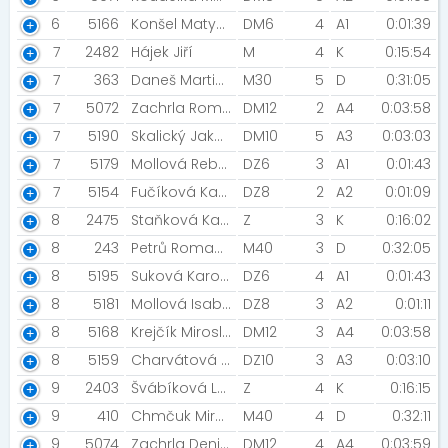
6
5166
Konšel Matyáš
DM6
4
A1
0:01:39
7
2482
Hájek Jiří
M
4
K
0:15:54
7
363
Daneš Martin [Rozběháme Břeclav]
M30
5
D
0:31:05
7
5072
Zachrla Roman [Nesovice]
DM12
2
A4
0:03:58
7
5190
Skalický Jakub
DM10
5
A3
0:03:03
7
5179
Mollová Rebeca
DZ6
3
A1
0:01:43
7
5154
Fučíková Karolína
DZ8
2
A2
0:01:09
8
2475
Staňková Kateřina [AC Moravská Slana Brno]
Z
3
K
0:16:02
8
243
Petrů Roman [innogy]
M40
3
D
0:32:05
8
5195
Suková Karolína
DZ6
4
A1
0:01:43
8
5181
Mollová Isabela
DZ8
3
A2
0:01:11
8
5168
Krejčík Miroslav
DM12
3
A4
0:03:58
8
5159
Charvátová Ema
DZ10
3
A3
0:03:10
9
2403
Švábíková Lenka [CEPro Team BJEŽ racing team]
Z
4
K
0:16:15
9
410
Chmčuk Miroslav [Samorost ]
M40
4
D
0:32:11
9
5074
Zachrla Denis [AHA Vyškov]
DM12
4
A4
0:03:59