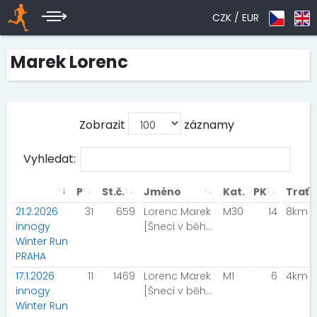
CZK /
EUR
Marek Lorenc
Zobrazit
záznamy
Vyhledat:
P
St.č.
Jméno
Kat.
PK
Trať
21.2.2026
31
659
Lorenc Marek
M30
14
8km
innogy
[Šneci v běhu]
Winter Run
PRAHA
17.1.2026
11
1469
Lorenc Marek
M1
6
4km
innogy
[Šneci v běhu]
Winter Run