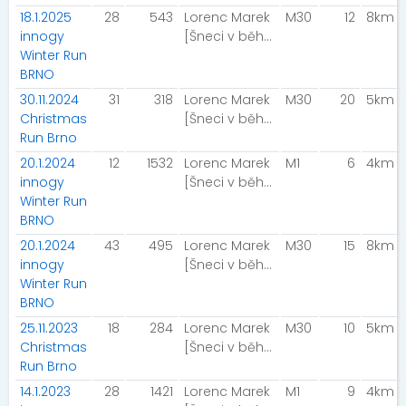
18.1.2025
28
543
Lorenc Marek
M30
12
8km
innogy
[Šneci v běhu]
Winter Run
BRNO
30.11.2024
31
318
Lorenc Marek
M30
20
5km
Christmas
[Šneci v běhu]
Run Brno
20.1.2024
12
1532
Lorenc Marek
M1
6
4km
innogy
[Šneci v běhu]
Winter Run
BRNO
20.1.2024
43
495
Lorenc Marek
M30
15
8km
innogy
[Šneci v běhu]
Winter Run
BRNO
25.11.2023
18
284
Lorenc Marek
M30
10
5km
Christmas
[Šneci v běhu]
Run Brno
14.1.2023
28
1421
Lorenc Marek
M1
9
4km