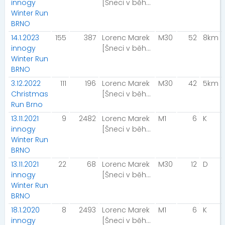
innogy
[Šneci v běhu]
Winter Run
BRNO
14.1.2023
155
387
Lorenc Marek
M30
52
8km
innogy
[Šneci v běhu]
Winter Run
BRNO
3.12.2022
111
196
Lorenc Marek
M30
42
5km
Christmas
[Šneci v běhu]
Run Brno
13.11.2021
9
2482
Lorenc Marek
M1
6
K
innogy
[Šneci v běhu]
Winter Run
BRNO
13.11.2021
22
68
Lorenc Marek
M30
12
D
innogy
[Šneci v běhu]
Winter Run
BRNO
18.1.2020
8
2493
Lorenc Marek
M1
6
K
innogy
[Šneci v běhu]