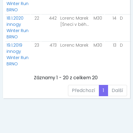
Winter Run
BRNO
18.1.2020
22
442
Lorenc Marek
M30
14
D
innogy
[Šneci v běhu]
Winter Run
BRNO
19.1.2019
23
473
Lorenc Marek
M30
13
D
innogy
Winter Run
BRNO
Záznamy 1 - 20 z celkem 20
Předchozí
1
Další