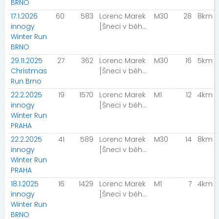
BRNO
17.1.2026
60
583
Lorenc Marek
M30
28
8km
innogy
[Šneci v běhu]
Winter Run
BRNO
29.11.2025
27
362
Lorenc Marek
M30
16
5km
Christmas
[Šneci v běhu]
Run Brno
22.2.2025
19
1570
Lorenc Marek
M1
12
4km
innogy
[Šneci v běhu]
Winter Run
PRAHA
22.2.2025
41
589
Lorenc Marek
M30
14
8km
innogy
[Šneci v běhu]
Winter Run
PRAHA
18.1.2025
16
1429
Lorenc Marek
M1
7
4km
innogy
[Šneci v běhu]
Winter Run
BRNO