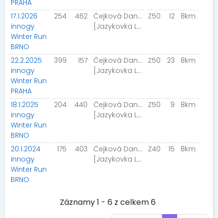
PRAHA
17.1.2026
254
462
Čejková Daniela
Z50
12
8km
innogy
[Jazykovka Letovice Team]
Winter Run
BRNO
22.2.2025
399
157
Čejková Daniela
Z50
23
8km
innogy
[Jazykovka Letovice Team]
Winter Run
PRAHA
18.1.2025
204
440
Čejková Daniela
Z50
9
8km
innogy
[Jazykovka Letovice Team]
Winter Run
BRNO
20.1.2024
175
403
Čejková Daniela
Z40
15
8km
innogy
[Jazykovka Letovice]
Winter Run
BRNO
Záznamy 1 - 6 z celkem 6