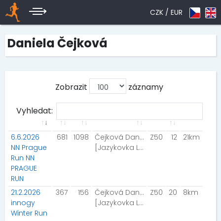
CZK /
EUR
Daniela Čejková
Zobrazit
záznamy
Vyhledat:
6.6.2026
681
1098
Čejková Daniela
Z50
12
21km
NN Prague
[Jazykovka Letovice Team]
Run NN
PRAGUE
RUN
21.2.2026
367
156
Čejková Daniela
Z50
20
8km
innogy
[Jazykovka Letovice Team]
Winter Run