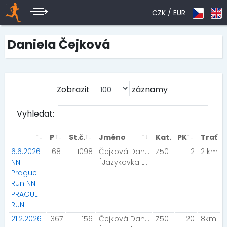
CZK /
EUR
Daniela Čejková
Zobrazit
záznamy
Vyhledat:
P
St.č.
Jméno
Kat.
PK
Trať
6.6.2026
681
1098
Čejková Daniela
Z50
12
21km
NN
[Jazykovka Letovice Team]
Prague
Run NN
PRAGUE
RUN
21.2.2026
367
156
Čejková Daniela
Z50
20
8km