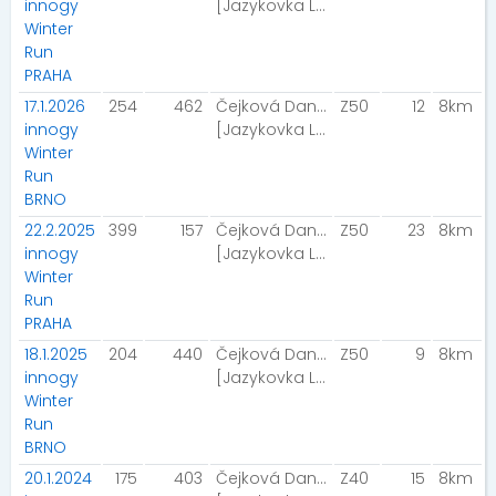
innogy
[Jazykovka Letovice Team]
Winter
Run
PRAHA
17.1.2026
254
462
Čejková Daniela
Z50
12
8km
innogy
[Jazykovka Letovice Team]
Winter
Run
BRNO
22.2.2025
399
157
Čejková Daniela
Z50
23
8km
innogy
[Jazykovka Letovice Team]
Winter
Run
PRAHA
18.1.2025
204
440
Čejková Daniela
Z50
9
8km
innogy
[Jazykovka Letovice Team]
Winter
Run
BRNO
20.1.2024
175
403
Čejková Daniela
Z40
15
8km