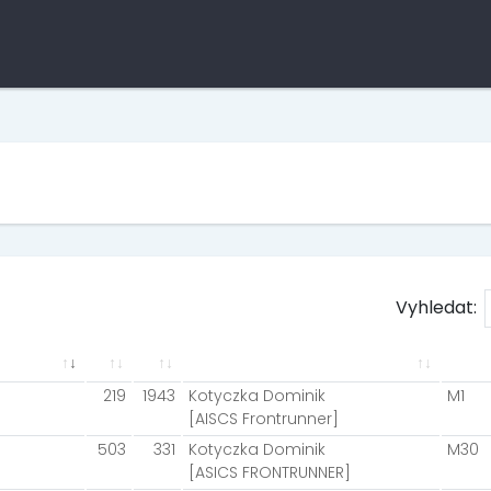
Vyhledat:
219
1943
Kotyczka Dominik
M1
[AISCS Frontrunner]
503
331
Kotyczka Dominik
M30
[ASICS FRONTRUNNER]