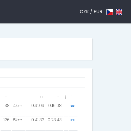
CZK /
EUR
ℹ
ℹ
38
4km
0:31:03
0:16:08
📜
126
5km
0:41:32
0:23:43
📜