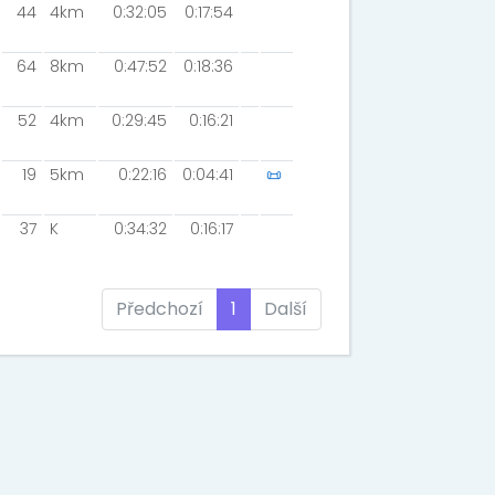
44
4km
0:32:05
0:17:54
64
8km
0:47:52
0:18:36
52
4km
0:29:45
0:16:21
19
5km
0:22:16
0:04:41
📜
37
K
0:34:32
0:16:17
Předchozí
1
Další