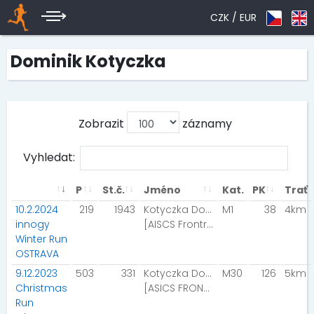
CZK /
EUR
Dominik Kotyczka
Zobrazit
záznamy
Vyhledat:
P
St.č.
Jméno
Kat.
PK
Trať
10.2.2024
219
1943
Kotyczka Dominik
M1
38
4km
innogy
[AISCS Frontrunner]
Winter Run
OSTRAVA
9.12.2023
503
331
Kotyczka Dominik
M30
126
5km
Christmas
[ASICS FRONTRUNNER]
Run