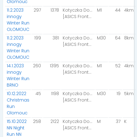
Olomouc
11.2.2023
297
1378
Kotyczka Dominik
M1
44
4km
innogy
[ASICS FrontRunner Poland]
Winter Run
OLOMOUC
11.2.2023
199
381
Kotyczka Dominik
M30
64
8km
innogy
[ASICS FrontRunner Poland]
Winter Run
OLOMOUC
14.1.2023
260
1395
Kotyczka Dominik
M1
52
4km
innogy
[ASICS FrontRunner Poland]
Winter Run
BRNO
10.12.2022
45
1198
Kotyczka Dominik
M30
19
5km
Christmas
[ASICS FrontRunner Poland]
Run
Olomouc
15.10.2022
258
2122
Kotyczka Dominik
M
37
K
NN Night
[ASICS FrontRunner Poland]
Run NN