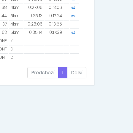
38
4km
0:27:06
0:13:06
📜
44
5km
0:35:13
0:17:24
📜
37
4km
0:28:06
0:13:55
63
5km
0:35:14
0:17:39
📜
DNF
K
DNF
D
DNF
D
Předchozí
1
Další