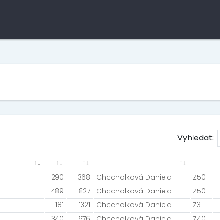
Vyhledat:
290
368
Chocholková Daniela
Z50
489
827
Chocholková Daniela
Z50
181
1321
Chocholková Daniela
Z3
340
676
Chocholková Daniela
Z40