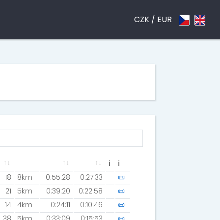
CZK /
EUR
ℹ
ℹ
18
8km
0:55:28
0:27:33
📜
21
5km
0:39:20
0:22:58
📜
14
4km
0:24:11
0:10:46
📜
38
5km
0:33:09
0:15:53
📜