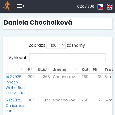
CZK /
EUR
Daniela Chocholková
Zobrazit
záznamy
Vyhledat:
P
St.č.
Jméno
Kat.
PK
Trať
14.2.2026
290
368
Chocholková Daniela
Z50
18
8km
innogy
Winter Run
OLOMOUC
6.12.2025
489
827
Chocholková Daniela
Z50
21
5km
Christmas
Run