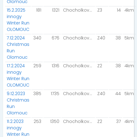
Olomouc
15.2.2025
181
1321
Chocholková Daniela
Z3
14
4km
innogy
Winter Run
OLOMOUC
7.12.2024
340
676
Chocholková Daniela
Z40
38
5km
Christmas
Run
Olomouc
17.2.2024
259
1316
Chocholková Daniela
Z2
38
4km
innogy
Winter Run
OLOMOUC
9.12.2023
385
1735
Chocholková Daniela
Z40
44
5km
Christmas
Run
Olomouc
11.2.2023
253
1350
Chocholková Daniela
Z2
37
4km
innogy
Winter Run