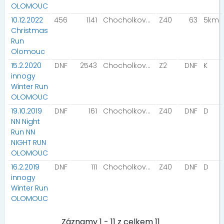
OLOMOUC
10.12.2022
456
1141
Chocholková Daniela
Z40
63
5km
Christmas
Run
Olomouc
15.2.2020
DNF
2543
Chocholková Daniela
Z2
DNF
K
innogy
Winter Run
OLOMOUC
19.10.2019
DNF
161
Chocholková Daniela
Z40
DNF
D
NN Night
Run NN
NIGHT RUN
OLOMOUC
16.2.2019
DNF
111
Chocholková Daniela
Z40
DNF
D
innogy
Winter Run
OLOMOUC
Záznamy 1 - 11 z celkem 11