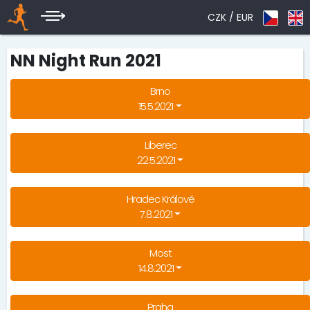
CZK /
EUR
NN Night Run 2021
Brno
15.5.2021
Liberec
22.5.2021
Hradec Králové
7.8.2021
Most
14.8.2021
Praha