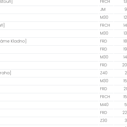
šťouři]
FRCH
13
JM
9
M30
12
ři]
FRCH
14
M30
13
háme Kladno]
FRD
18
FRD
19
M30
14
FRD
20
Praha]
Z40
2
M30
15
FRD
21
FRCH
15
M40
5
FRD
22
Z30
3