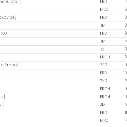
něhuláčci]
FRD
7
M30
6
ákovice]
FRD
8
JM
3
TUJ]
FRD
9
JM
4
JZ
3
FRCH
8
rta Praha]
Z30
1
FRD
10
Z30
2
]
FRCH
9
ha]
FRCH
10
i]
JM
5
FRD
11
M30
7