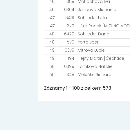
46
358
Motlochová Iva
46
6364
Jandová Michaela
47
6419
Sohlleder Leila
47
320
Liška Radek [MIZUNO VOD
48
6420
Sohlleder Dana
48
570
Yorto Jost
49
6379
Mitrová Lucie
49
194
Hejný Martin [Čechtice]
50
6399
Tomková Natálie
50
348
Melečke Richard
Záznamy 1 - 100 z celkem 573