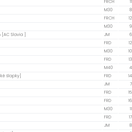
FRCH
11
M30
8
FRCH
12
M30
9
[AC Slavia ]
JM
6
FRD
12
M30
10
FRD
13
M40
4
ké šlapky]
FRD
14
JM
7
FRD
15
FRD
16
M30
11
FRD
17
JM
8