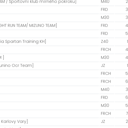
AM / Sportovní klub mírného pokroku]
M40
2
FRD
3
M30
3
IGHT RUN TEAM/ MIZUNO TEAM]
FRD
4
FRD
5
a Spartan Training KH]
Z40
1
FRCH
4
 ]
M30
4
unino Ocr Team]
JZ
1
FRCH
5
FRCH
6
M40
3
FRD
6
M30
5
FRCH
7
t Karlovy Vary]
JZ
2