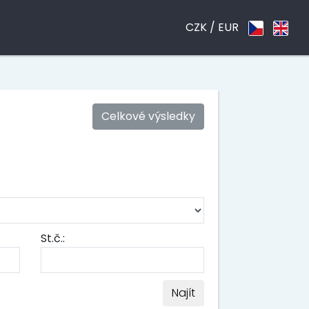
CZK /
EUR
Celkové výsledky
St.č.:
Najít