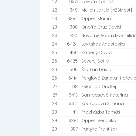
22
6371
Kovařík Tomáš
22
349
Melich Jakub [4ZŠMost]
23
6382
Oppelt Martin
23
380
Onofre Cruz David
24
374
Novotný Adam Maxmilian 
24
6424
Levitskas Anastasiia
25
450
Skrčený David
25
6425
Severyj Sofiia
26
505
Štorkan David
26
6414
Perglová Žaneta [Hořovic
27
168
Felcman Ondřej
27
6413
Bambasová Kateřina
28
6412
Soukupová Simona
28
411
Procházka Tomáš
29
6381
Oppelt Veronika
29
387
Partyka František