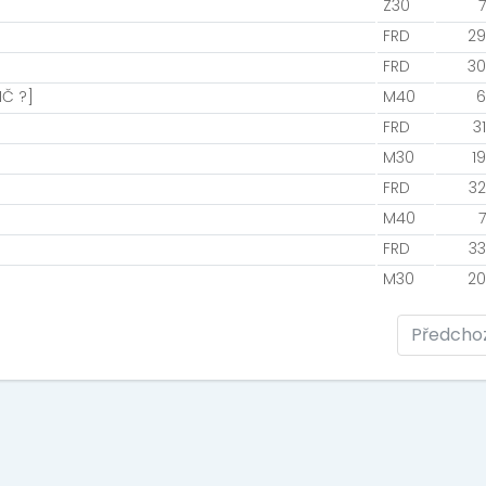
Z30
7
FRD
29
FRD
30
IČ ?]
M40
6
FRD
31
M30
19
FRD
32
M40
7
FRD
33
M30
20
Předcho