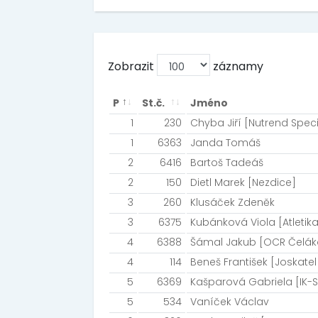
Zobrazit
záznamy
P
St.č.
Jméno
1
230
Chyba Jiří [Nutrend Speci
1
6363
Janda Tomáš
2
6416
Bartoš Tadeáš
2
150
Dietl Marek [Nezdice]
3
260
Klusáček Zdeněk
3
6375
Kubánková Viola [Atletika
4
6388
Šámal Jakub [OCR Čelák
4
114
Beneš František [Joskatel
5
6369
Kašparová Gabriela [IK-
5
534
Vaníček Václav