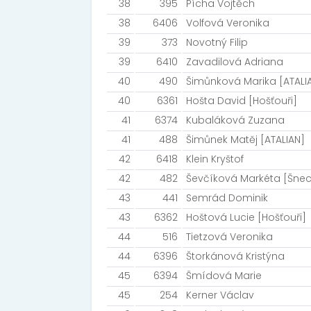
38
395
Pícha Vojtěch
38
6406
Volfová Veronika
39
373
Novotný Filip
39
6410
Zavadilová Adriana
40
490
Šimůnková Marika [ATALI
40
6361
Hošta David [Hošťouři]
41
6374
Kubaláková Zuzana
41
488
Šimůnek Matěj [ATALIAN]
42
6418
Klein Kryštof
42
482
Ševčíková Markéta [Šnec
43
441
Semrád Dominik
43
6362
Hoštová Lucie [Hošťouři]
44
516
Tietzová Veronika
44
6396
Štorkánová Kristýna
45
6394
Šmídová Marie
45
254
Kerner Václav