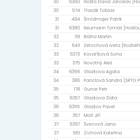
30
6360
Hošta David Jaroslav [Ho
30
574
Třasák Tobias
31
494
Šmídmajer Patrik
31
6380
Neumann Tomáš [Hošťou
32
119
Bláha Martin
32
6411
Zetochová Iveta [Rozbě
33
6373
Kovaříková Soňa
33
375
Novotný Aleš
34
6356
Glazkova Agata
34
386
Panclová Sandra [SRTG 
35
178
Gunar Petr
35
6357
Glazkova Zlata
36
6355
Glazkov Pavel
36
357
Motl Jiří
37
6397
Švecová Jana
37
561
Zíchová Kateřina