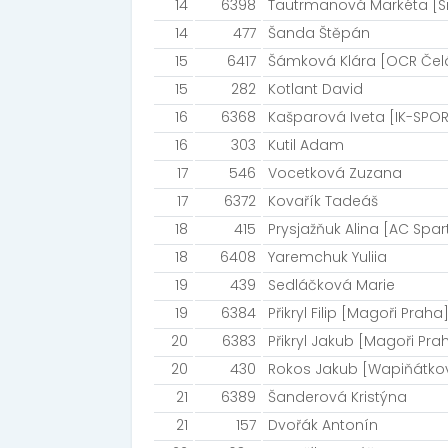
14
6398
Tautrmanová Markéta [S
14
477
Šanda Štěpán
15
6417
Šámková Klára [OCR Čel
15
282
Kotlant David
16
6368
Kašparová Iveta [IK-SPOR
16
303
Kutil Adam
17
546
Vocetková Zuzana
17
6372
Kovařík Tadeáš
18
415
Prysjažňuk Alina [AC Spa
18
6408
Yaremchuk Yuliia
19
439
Sedláčková Marie
19
6384
Přikryl Filip [Magoři Praha
20
6383
Přikryl Jakub [Magoři Pra
20
430
Rokos Jakub [Wapiňátkov
21
6389
Šanderová Kristýna
21
157
Dvořák Antonín