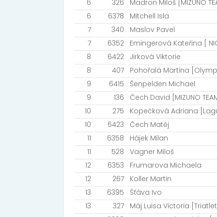
6
326
Madron Miloš [MIZUNO TE
6
6378
Mitchell Isla
7
340
Maslov Pavel
7
6352
Emingerová Kateřina [ N
8
6422
Jirková Viktorie
8
407
Pohořalá Martina [Olympi
9
6415
Šenpelden Michael
9
136
Čech David [MIZUNO TEAM
10
275
Kopečková Adriana [Lag
10
6423
Čech Matěj
11
6358
Hájek Milan
11
528
Vagner Miloš
12
6353
Frumarova Michaela
12
267
Koller Martin
13
6395
Šťáva Ivo
13
327
Máj Luisa Victoria [Triatle