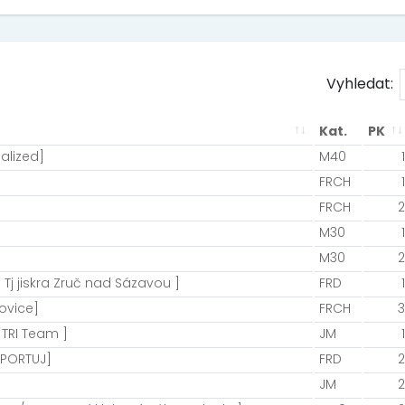
Vyhledat:
Kat.
PK
alized]
M40
1
FRCH
1
FRCH
2
M30
1
M30
2
 Tj jiskra Zruč nad Sázavou ]
FRD
1
ovice]
FRCH
3
 TRI Team ]
JM
1
SPORTUJ]
FRD
2
JM
2