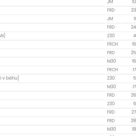
JM
10
FRD
23
JM
11
FRD
24
AN]
Z30
4
FRCH
16
FRD
25
M30
16
FRCH
17
i v běhu]
Z30
5
M30
17
FRD
26
Z30
6
FRD
27
FRD
28
M30
18