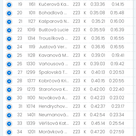
19
1161
Kučerová Kateřina
Z23
K
0:33:36
0:14:15
20
1011
Bohadlová Barbora [Košťata]
Z23
K
0:35:08
0:15:48
21
1127
Kašparová Natálie
Z23
K
0:35:21
0:16:00
22
1019
Buštová Lucie
Z23
K
0:35:59
0:16:39
23
1314
Trousílková Karolína [Dřímtým]
Z23
K
0:36:15
0:16:55
24
1119
Justová Veronika [Dřímtým]
Z23
K
0:36:16
0:16:55
25
1128
Kavanová Mariana
Z23
K
0:39:01
0:19:41
26
1330
Vaňousová Kateřina
Z23
K
0:39:03
0:19:42
27
1299
Špalovská Tereza
Z23
K
0:40:13
0:20:53
28
1377
Kobrčová Kristýna
Z23
K
0:40:15
0:20:55
29
1273
Starońova Karolína
Z23
K
0:42:00
0:22:40
30
1100
Nováková Anna [Vodafone]
Z23
K
0:42:23
0:23:02
31
1074
Hendrychová Eliška [Miláčci]
Z23
K
0:42:37
0:23:17
32
1401
Neumanová Martina
Z23
K
0:42:54
0:23:34
33
1339
Věříšová Kateřina
Z23
K
0:45:14
0:25:54
34
1201
Morávková Klaudie
Z23
K
0:47:20
0:27:59