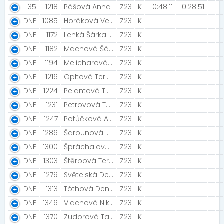
35
1218
Pášová Anna
Z23
K
0:48:11
0:28:51
DNF
1085
Horáková Veronika
Z23
K
DNF
1172
Lehká Šárka [Juzu team]
Z23
K
DNF
1182
Machová Šárka [ŠNECI V BĚHU]
Z23
K
DNF
1194
Melicharová Simona
Z23
K
DNF
1216
Opltová Tereza [Šťávy ze ZooVetu ]
Z23
K
DNF
1224
Pelantová Tereza
Z23
K
DNF
1231
Petrovová Tereza [NN2020]
Z23
K
DNF
1247
Potůčková Adéla [Crossfit ]
Z23
K
DNF
1286
Šarounová Aneta
Z23
K
DNF
1300
Špráchalová Karolína
Z23
K
DNF
1303
Štěrbová Tereza
Z23
K
DNF
1279
Světelská Denisa [CrossFit HomeTown]
Z23
K
DNF
1313
Tóthová Denisa
Z23
K
DNF
1346
Vlachová Nikol
Z23
K
DNF
1370
Zudorová Tamara
Z23
K