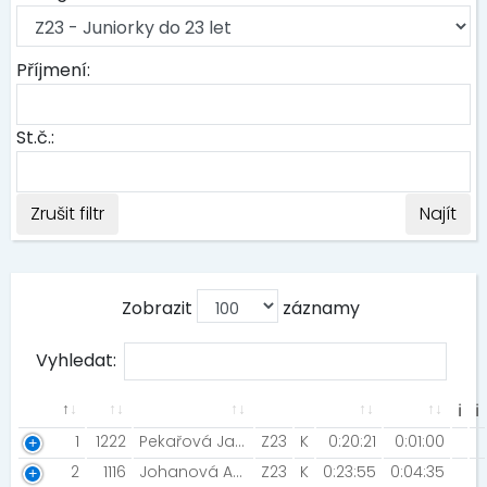
Příjmení:
St.č.:
Zrušit filtr
Najít
Zobrazit
záznamy
Vyhledat:
ℹ
ℹ
1
1222
Pekařová Jana [TJ Turnov]
Z23
K
0:20:21
0:01:00
2
1116
Johanová Adéla [ELEVEN Run Team ]
Z23
K
0:23:55
0:04:35