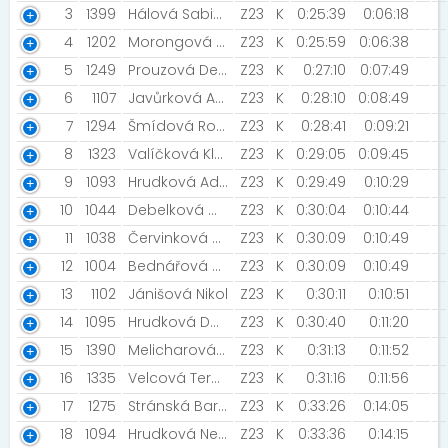
3
1399
Hálová Sabina
Z23
K
0:25:39
0:06:18
4
1202
Morongová Kristýna [Sokol České Budějovice ]
Z23
K
0:25:59
0:06:38
5
1249
Prouzová Denisa [Cexbit s. r. o.]
Z23
K
0:27:10
0:07:49
6
1107
Javůrková Andrea [NN2021]
Z23
K
0:28:10
0:08:49
7
1294
Šmídová Romana
Z23
K
0:28:41
0:09:21
8
1323
Valíčková Klaudie
Z23
K
0:29:05
0:09:45
9
1093
Hrudková Adéla
Z23
K
0:29:49
0:10:29
10
1044
Debelková Martina
Z23
K
0:30:04
0:10:44
11
1038
Červinková Adéla
Z23
K
0:30:09
0:10:49
12
1004
Bednářová Adéla
Z23
K
0:30:09
0:10:49
13
1102
Jánišová Nikol
Z23
K
0:30:11
0:10:51
14
1095
Hrudková Daniela
Z23
K
0:30:40
0:11:20
15
1390
Melicharová Sára
Z23
K
0:31:13
0:11:52
16
1335
Velcová Tereza [Decathlon Hradec Králové]
Z23
K
0:31:16
0:11:56
17
1275
Stránská Barbora [Rozběháme Pardubice]
Z23
K
0:33:26
0:14:05
18
1094
Hrudková Nela
Z23
K
0:33:36
0:14:15