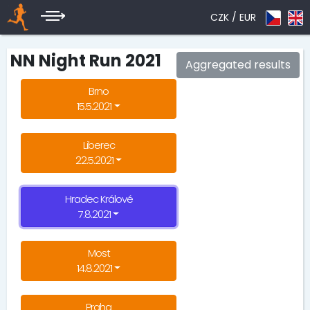
CZK /
EUR
NN Night Run 2021
Aggregated results
Brno
15.5.2021
Liberec
22.5.2021
Hradec Králové
7.8.2021
Most
14.8.2021
Praha