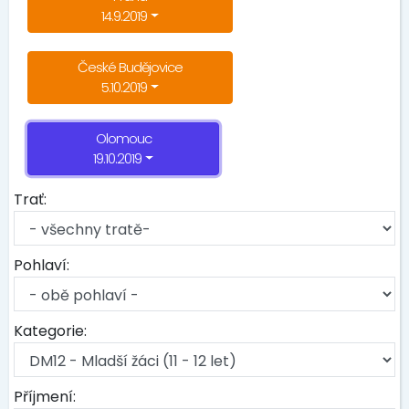
14.9.2019
České Budějovice
5.10.2019
Olomouc
19.10.2019
Trať:
Pohlaví:
Kategorie:
Příjmení: