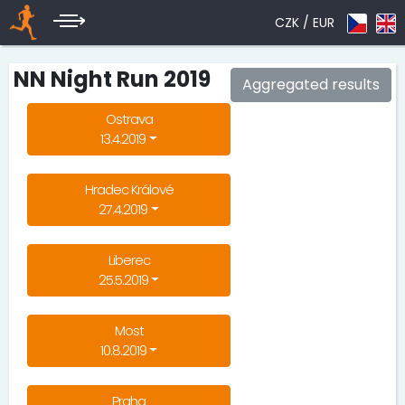
CZK /
EUR
NN Night Run 2019
Aggregated results
Ostrava
13.4.2019
Hradec Králové
27.4.2019
Liberec
25.5.2019
Most
10.8.2019
Praha