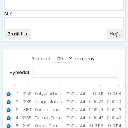
St.č.:
Zrušit filtr
Najít
Zobrazit
záznamy
Vyhledat:
ℹ
1
3166
Kotyza Albert [AK Olomouc]
DM12
A4
0:06:11
0:00:08
2
3185
Langer Jakub
DM12
A4
0:06:23
0:00:20
3
3167
Kouba Jonatan [SK Přerov]
DM12
A4
0:06:29
0:00:25
4
3255
Tlamka Tomáš [Tlamka]
DM12
A4
0:06:47
0:00:43
5
3182
Kupka Dominik [Night Run Team]
DM12
A4
0:06:58
0:00:54