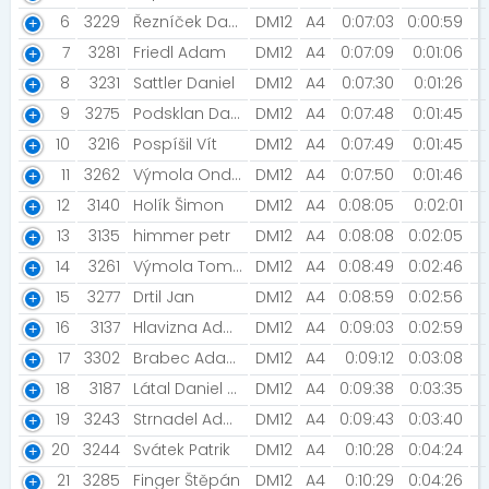
6
3229
Řezníček Daniel [SDH Moravský Beroun ]
DM12
A4
0:07:03
0:00:59
7
3281
Friedl Adam
DM12
A4
0:07:09
0:01:06
8
3231
Sattler Daniel
DM12
A4
0:07:30
0:01:26
9
3275
Podsklan David
DM12
A4
0:07:48
0:01:45
10
3216
Pospíšil Vít
DM12
A4
0:07:49
0:01:45
11
3262
Výmola Ondřej Vít
DM12
A4
0:07:50
0:01:46
12
3140
Holík Šimon
DM12
A4
0:08:05
0:02:01
13
3135
himmer petr
DM12
A4
0:08:08
0:02:05
14
3261
Výmola Tomáš Jiří
DM12
A4
0:08:49
0:02:46
15
3277
Drtil Jan
DM12
A4
0:08:59
0:02:56
16
3137
Hlavizna Adam
DM12
A4
0:09:03
0:02:59
17
3302
Brabec Adam [SDH Krasice]
DM12
A4
0:09:12
0:03:08
18
3187
Látal Daniel [SDH Krasice]
DM12
A4
0:09:38
0:03:35
19
3243
Strnadel Adam
DM12
A4
0:09:43
0:03:40
20
3244
Svátek Patrik
DM12
A4
0:10:28
0:04:24
21
3285
Finger Štěpán
DM12
A4
0:10:29
0:04:26