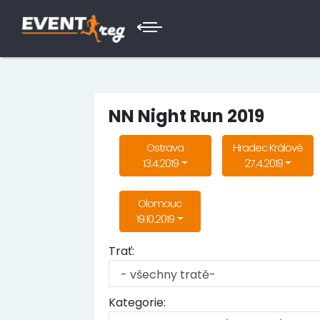
NN Night Run 2019
Ostrava
Hradec Králové
13.4.2019
27.4.2019
Olomouc
19.10.2019
Trať:
Kategorie: