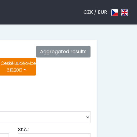
CZK /
EUR
Aggregated results
České Budějovice
5.10.2019
St.č.: