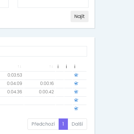
Najít
ℹ
ℹ
ℹ
0:03:53
📇
0:04:09
0:00:16
📇
0:04:36
0:00:42
📇
📇
📇
Předchozí
1
Další