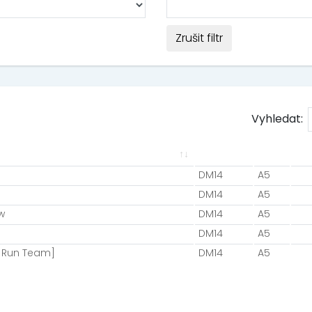
Zrušit filtr
Vyhledat:
DM14
A5
DM14
A5
w
DM14
A5
DM14
A5
t Run Team]
DM14
A5