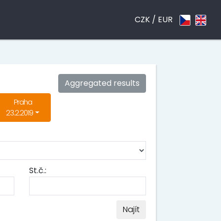
CZK /
EUR
Aggregated results
Praha
23.2.2019
St.č.:
Najít