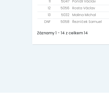
11
5047
Ponížil Václav
12
5056
Rosta Václav
13
5032
Malina Michal
DNF
5058
Řezníček Samuel
Záznamy 1 - 14 z celkem 14