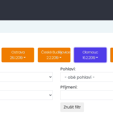
Ostrava
České Budějovice
Olomouc
26.1.2019
2.2.2019
16.2.2019
Pohlaví:
Příjmení:
Zrušit filtr