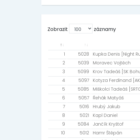
Zobrazit
záznamy
1
5028
Kupka Denis [Night 
2
5039
Moravec Vojtěch
3
5099
Krov Tadeáš [SK Boh
4
5097
Kotyza Ferdinand [A
5
5085
Miškolci Tadeáš [SR
6
5057
Řehák Matyáš
7
5016
Hrubý Jakub
8
5021
Kapl Daniel
9
5084
Jančík Kryštof
10
5012
Hamr Štěpán