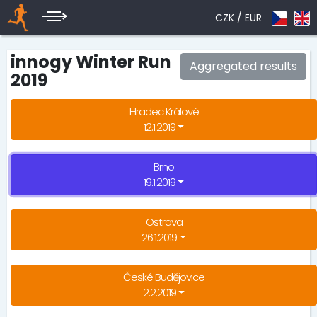
CZK /
EUR
innogy Winter Run
Aggregated results
2019
Hradec Králové
12.1.2019
Brno
19.1.2019
Ostrava
26.1.2019
České Budějovice
2.2.2019