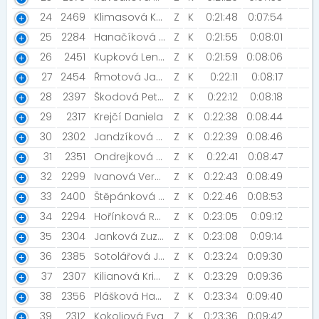
24
2469
Klimasová Kateřina
Z
K
0:21:48
0:07:54
25
2284
Hanačíková Bohumila
Z
K
0:21:55
0:08:01
26
2451
Kupková Lenka
Z
K
0:21:59
0:08:06
27
2454
Řmotová Jana
Z
K
0:22:11
0:08:17
28
2397
Škodová Petra [Škodovky]
Z
K
0:22:12
0:08:18
29
2317
Krejčí Daniela
Z
K
0:22:38
0:08:44
30
2302
Jandzíková Veronika
Z
K
0:22:39
0:08:46
31
2351
Ondrejková Zuzana
Z
K
0:22:41
0:08:47
32
2299
Ivanová Veronika
Z
K
0:22:43
0:08:49
33
2400
Štěpánková Lucie
Z
K
0:22:46
0:08:53
34
2294
Hořínková Renata
Z
K
0:23:05
0:09:12
35
2304
Janková Zuzana
Z
K
0:23:08
0:09:14
36
2385
Sotolářová Jitka
Z
K
0:23:24
0:09:30
37
2307
Kilianová Kristýna [Farebná zvieratka]
Z
K
0:23:29
0:09:36
38
2356
Plášková Hana
Z
K
0:23:34
0:09:40
39
2312
Kokoliová Eva
Z
K
0:23:36
0:09:42