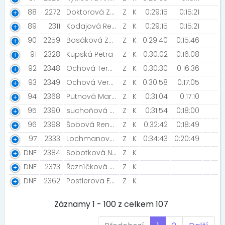
88
2272
Doktorová Zdenka
Z
K
0:29:15
0:15:21
89
2311
Kodajová Renáta
Z
K
0:29:15
0:15:21
90
2259
Bosáková Zdeňka
Z
K
0:29:40
0:15:46
91
2328
Kupská Petra
Z
K
0:30:02
0:16:08
92
2348
Ochová Tereza [Asocial team of Superběhna]
Z
K
0:30:30
0:16:36
93
2349
Ochová Veronika
Z
K
0:30:58
0:17:05
94
2368
Putnová Martina [řidičem.cz]
Z
K
0:31:04
0:17:10
95
2390
suchoňová martina [turbošneky]
Z
K
0:31:54
0:18:00
96
2398
Šobová Renata
Z
K
0:32:42
0:18:49
97
2333
Lochmanová Mária
Z
K
0:34:43
0:20:49
DNF
2384
Sobotková Nikola
Z
K
DNF
2373
Řezníčková Sára [BKB Team]
Z
K
DNF
2362
Postlerova Eva
Z
K
Záznamy 1 - 100 z celkem 107