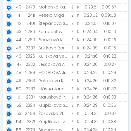
40
2479
Mohelská Kateřina [DCKM]
Z
K
0:23:51
0:09:57
41
2411
Vesela Olga
Z
K
0:23:52
0:09:58
42
2401
Štépánová Světlana [Gladiatorraceteam]
Z
K
0:24:01
0:10:07
43
2280
Fornadeľová Zuzana
Z
K
0:24:04
0:10:10
44
2260
Bouzková Klára [BKB]
Z
K
0:24:09
0:10:15
45
2387
Srstková Barbora
Z
K
0:24:09
0:10:16
46
2326
Kuliskova Veronika [innogy]
Z
K
0:24:16
0:10:22
47
2332
Leščáková Alena
Z
K
0:24:20
0:10:27
48
2289
HODALOVA Jitka [BKB]
Z
K
0:24:22
0:10:29
49
2363
Potrokova Katarína
Z
K
0:24:26
0:10:32
50
2287
Hlásna Jana
Z
K
0:24:26
0:10:32
51
2337
Matušková Petra
Z
K
0:24:26
0:10:33
52
2324
Krupičkova Simona
Z
K
0:24:29
0:10:35
53
2468
Žákovská Vlasta
Z
K
0:24:31
0:10:37
54
2321
Krejzlíková Iva [SRTG Run Kyjov]
Z
K
0:24:31
0:10:38
55
2378
Sigmundová Dagmar [Rozběháme Břeclav]
Z
K
0:24:33
0:10:39