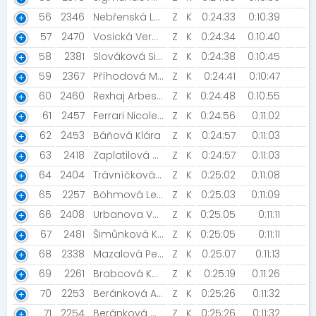
56
2346
Nebřenská Lucie [Pink Duck]
Z
K
0:24:33
0:10:39
57
2470
Vosická Veronika
Z
K
0:24:34
0:10:40
58
2381
Slováková Simona [SRTG Run Kyjov]
Z
K
0:24:38
0:10:45
59
2367
Příhodová Miroslava
Z
K
0:24:41
0:10:47
60
2460
Rexhaj Arbeso [Kubičkovi holky]
Z
K
0:24:48
0:10:55
61
2457
Ferrari Nicole [775114316]
Z
K
0:24:56
0:11:02
62
2453
Báňová Klára
Z
K
0:24:57
0:11:03
63
2418
Zaplatilová Kateřina
Z
K
0:24:57
0:11:03
64
2404
Trávníčková Jana
Z
K
0:25:02
0:11:08
65
2257
Böhmová Lenka [BKB team]
Z
K
0:25:03
0:11:09
66
2408
Urbanova Veronika
Z
K
0:25:05
0:11:11
67
2481
Šimůnková Kateřina
Z
K
0:25:05
0:11:11
68
2338
Mazalová Petra [innogy]
Z
K
0:25:07
0:11:13
69
2261
Brabcová Kateřina [BKB team]
Z
K
0:25:19
0:11:26
70
2253
Beránková Alžběta
Z
K
0:25:26
0:11:32
71
2254
Beránková Monika
Z
K
0:25:26
0:11:32