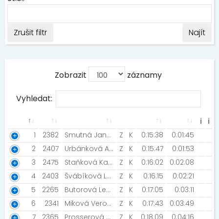
Zrušit filtr
Najít
Zobrazit
záznamy
Vyhledat:
ℹ
ℹ
1
2382
Smutná Jana [WilliJemSe]
Z
K
0:15:38
0:01:45
2
2407
Urbánková Alfery Hana [AC Moravská Slavia Brno]
Z
K
0:15:47
0:01:53
3
2475
Staňková Kateřina [AC Moravská Slana Brno]
Z
K
0:16:02
0:02:08
4
2403
Švábíková Lenka [CEPro Team BJEŽ racing team]
Z
K
0:16:15
0:02:21
5
2265
Butorová Lenka [NN2019]
Z
K
0:17:05
0:03:11
6
2341
Miková Veronika [Mika training]
Z
K
0:17:43
0:03:49
7
2365
Prosserová Kateřina
Z
K
0:18:09
0:04:16