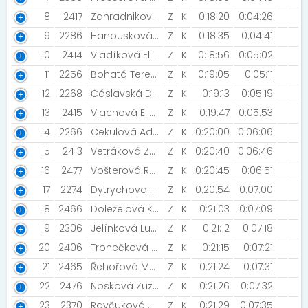
8
2417
Zahradnikova Jana [Bernohy]
Z
K
0:18:20
0:04:26
9
2286
Hanousková Martina
Z
K
0:18:35
0:04:41
10
2414
Vladíková Eliška [BKB team]
Z
K
0:18:56
0:05:02
11
2256
Bohatá Tereza
Z
K
0:19:05
0:05:11
12
2268
Čáslavská Denisa
Z
K
0:19:13
0:05:19
13
2415
Vlachová Eliška
Z
K
0:19:47
0:05:53
14
2266
Cekulová Adéla [Night Run Team]
Z
K
0:20:00
0:06:06
15
2413
Vetráková Zuzana
Z
K
0:20:40
0:06:46
16
2477
Vošterová Regina
Z
K
0:20:45
0:06:51
17
2274
Dytrychova Darie
Z
K
0:20:54
0:07:00
18
2466
Doleželová Kateřina [Černá Hora]
Z
K
0:21:03
0:07:09
19
2306
Jelínková Lucie
Z
K
0:21:12
0:07:18
20
2406
Tronečková Lenka
Z
K
0:21:15
0:07:21
21
2465
Řehořová Marcela [Černá Hora]
Z
K
0:21:24
0:07:31
22
2476
Nosková Zuzka [Priatelia behu ležérneho]
Z
K
0:21:26
0:07:32
23
2370
Ravčuková Markéta [Dreamteam]
Z
K
0:21:29
0:07:35