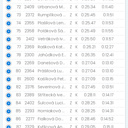
72
2409
Urbanová Monika
Z
K
0:25:34
0:11:40
73
2372
Rumplíková Linda
Z
K
0:25:45
0:11:51
74
2355
Plašilová Lenka
Z
K
0:25:47
0:11:53
75
2358
Poláková Šárka
Z
K
0:25:49
0:11:55
76
2412
Vetráková Ivana [Turbošneky]
Z
K
0:25:50
0:11:57
77
2369
Rašková Kateřina
Z
K
0:26:21
0:12:27
78
2300
Jahůdková Eva
Z
K
0:26:35
0:12:41
79
2269
Danešová Denisa [Břeclav]
Z
K
0:27:04
0:13:10
80
2364
Prášilová Lucie
Z
K
0:27:04
0:13:10
81
2600
Kašíková Petra [SRTG Kroměříž]
Z
K
0:27:09
0:13:15
82
2376
Severinová Jindra
Z
K
0:27:45
0:13:51
83
2389
Střítecká Iveta
Z
K
0:28:11
0:14:17
84
2402
Šulcová Lucie [Studio 3r Brno]
Z
K
0:28:25
0:14:31
85
2293
Horniaková Zita [Studio 3R Brno]
Z
K
0:28:25
0:14:31
86
2277
Fialková Dobromila
Z
K
0:28:46
0:14:52
87
2329
Kytlicová Anna
Z
K
0:29:05
0:15:11