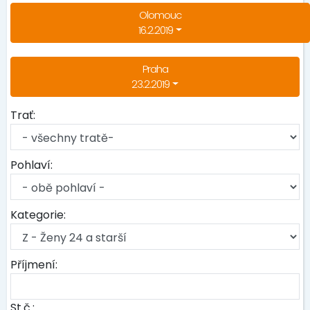
Olomouc
16.2.2019
Praha
23.2.2019
Trať:
Pohlaví:
Kategorie:
Příjmení:
St.č.: