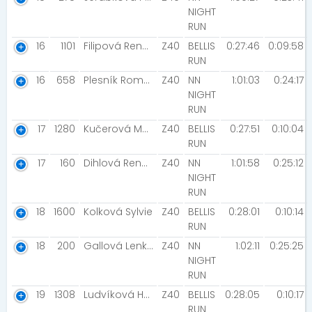
NIGHT
RUN
16
1101
Filipová Renáta
Z40
BELLIS
0:27:46
0:09:58
RUN
16
658
Plesník Roman
Z40
NN
1:01:03
0:24:17
NIGHT
RUN
17
1280
Kučerová Marcela
Z40
BELLIS
0:27:51
0:10:04
RUN
17
160
Dihlová Renáta
Z40
NN
1:01:58
0:25:12
NIGHT
RUN
18
1600
Kolková Sylvie
Z40
BELLIS
0:28:01
0:10:14
RUN
18
200
Gallová Lenka
Z40
NN
1:02:11
0:25:25
NIGHT
RUN
19
1308
Ludvíková Hana [S.K.RAS GYM Ostrava ]
Z40
BELLIS
0:28:05
0:10:17
RUN