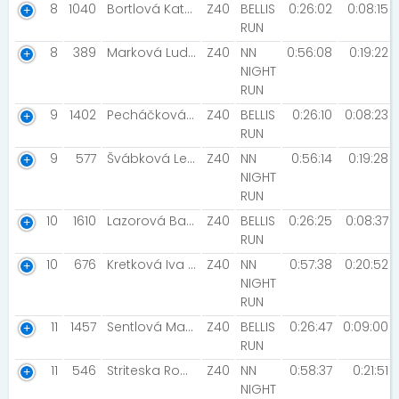
8
1040
Bortlová Kateřina [POHODA TEAM KOPŘIVNICE]
Z40
BELLIS
0:26:02
0:08:15
RUN
8
389
Marková Ludmila
Z40
NN
0:56:08
0:19:22
NIGHT
RUN
9
1402
Pecháčková Martina [Bary]
Z40
BELLIS
0:26:10
0:08:23
RUN
9
577
Švábková Lenka [ADVENTURE ZÁVADA ]
Z40
NN
0:56:14
0:19:28
NIGHT
RUN
10
1610
Lazorová Barbora [regionRUN Havířov]
Z40
BELLIS
0:26:25
0:08:37
RUN
10
676
Kretková Iva [Camels Rožnov]
Z40
NN
0:57:38
0:20:52
NIGHT
RUN
11
1457
Sentlová Magda [Senlíci]
Z40
BELLIS
0:26:47
0:09:00
RUN
11
546
Striteska Romana
Z40
NN
0:58:37
0:21:51
NIGHT