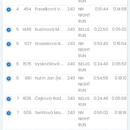
RUN
4
454
Pavelková Vendula
Z40
NN
0:51:44
0:14:58
NIGHT
RUN
5
1449
Rusínová Monika [SK Žebětín]
Z40
BELLIS
0:22:50
0:05:02
RUN
5
527
Snaselova Navratilova Vendula [BK Ludgerovice ]
Z40
NN
0:53:40
0:16:54
NIGHT
RUN
6
1575
Vyskočilová Jana
Z40
BELLIS
0:24:40
0:06:53
RUN
6
661
Hutín Jan [MK SEITL]
Z40
NN
0:54:56
0:18:10
NIGHT
RUN
7
1636
Čejková Radka
Z40
BELLIS
0:24:46
0:06:59
RUN
7
509
Sentlová Magda [Senlíci]
Z40
NN
0:55:02
0:18:16
NIGHT
RUN