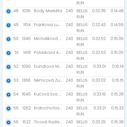
RUN
48
1035
Body Markéta
Z40
BELLIS
0:32:36
0:14:48
RUN
49
1104
Frankova Lucie
Z40
BELLIS
0:32:43
0:14:55
RUN
50
1346
Michaliková Jana [Frýdek Místek ]
Z40
BELLIS
0:32:52
0:15:05
RUN
51
1419
Polaskova Andrea
Z40
BELLIS
0:32:53
0:15:05
RUN
52
1090
Dundrova Martina
Z40
BELLIS
0:33:01
0:15:14
RUN
53
1366
Němcová Zuzana
Z40
BELLIS
0:33:02
0:15:15
RUN
54
1646
Kučová Eva [Hukvaldy]
Z40
BELLIS
0:33:16
0:15:28
RUN
55
1262
Kratochvílová Kateřina [Jedeme bomby]
Z40
BELLIS
0:33:21
0:15:33
RUN
56
1522
Ticová Radana
Z40
BELLIS
0:33:25
0:15:38