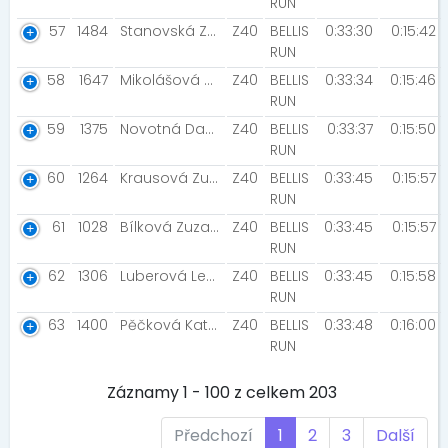
RUN
57
1484
Stanovská Zuzana [ano]
Z40
BELLIS
0:33:30
0:15:42
RUN
58
1647
Mikolášová Zuzana [cevní ambulance]
Z40
BELLIS
0:33:34
0:15:46
RUN
59
1375
Novotná Daniela [Daniela Novotná]
Z40
BELLIS
0:33:37
0:15:50
RUN
60
1264
Krausová Zuzana
Z40
BELLIS
0:33:45
0:15:57
RUN
61
1028
Bílková Zuzana
Z40
BELLIS
0:33:45
0:15:57
RUN
62
1306
Luberová Lenka [Hyundai Team]
Z40
BELLIS
0:33:45
0:15:58
RUN
63
1400
Pěčková Kateřina
Z40
BELLIS
0:33:48
0:16:00
RUN
Záznamy 1 - 100 z celkem 203
Předchozí
1
2
3
Další