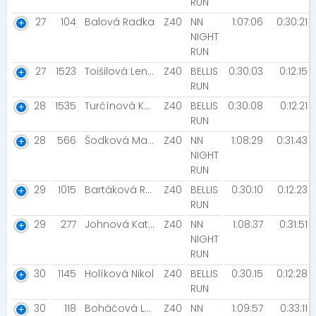
RUN
27
104
Balová Radka
Z40
NN
1:07:06
0:30:21
NIGHT
RUN
27
1523
Toišilová Lenka
Z40
BELLIS
0:30:03
0:12:15
RUN
28
1535
Turčínová Karla
Z40
BELLIS
0:30:08
0:12:21
RUN
28
566
Šodková Marie [NN2023]
Z40
NN
1:08:29
0:31:43
NIGHT
RUN
29
1015
Bartáková Renáta
Z40
BELLIS
0:30:10
0:12:23
RUN
29
277
Johnová Kateřina
Z40
NN
1:08:37
0:31:51
NIGHT
RUN
30
1145
Holíková Nikol
Z40
BELLIS
0:30:15
0:12:28
RUN
30
118
Boháčová Lucie
Z40
NN
1:09:57
0:33:11