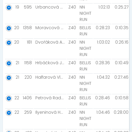
19
595
Urbancová Marta
Z40
NN
1:02:13
0:25:27
NIGHT
RUN
20
1358
Moravcová Renáta
Z40
BELLIS
0:28:23
0:10:35
RUN
20
181
Dvořáková Anna [MIZUNO VODIČI]
Z40
NN
1:03:02
0:26:16
NIGHT
RUN
21
1158
Hrbáčková Jana
Z40
BELLIS
0:28:36
0:10:49
RUN
21
220
Halfarová Vladimíra
Z40
NN
1:04:32
0:27:46
NIGHT
RUN
22
1406
Petrová Radka
Z40
BELLIS
0:28:46
0:10:58
RUN
22
259
Ilyeninová Hana
Z40
NN
1:04:46
0:28:00
NIGHT
RUN