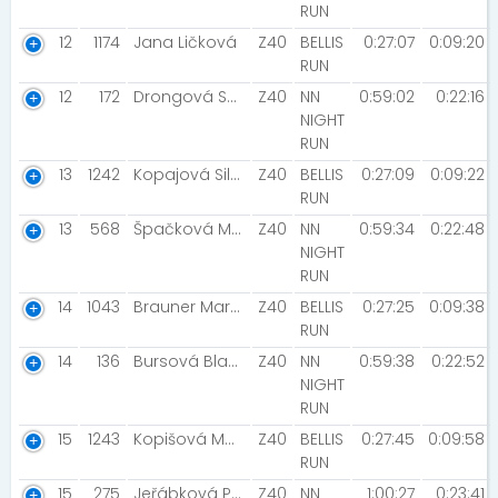
RUN
12
1174
Jana Ličková
Z40
BELLIS
0:27:07
0:09:20
RUN
12
172
Drongová Světlana [Synergy]
Z40
NN
0:59:02
0:22:16
NIGHT
RUN
13
1242
Kopajová Silvia
Z40
BELLIS
0:27:09
0:09:22
RUN
13
568
Špačková Markéta [CK FILL]
Z40
NN
0:59:34
0:22:48
NIGHT
RUN
14
1043
Brauner Martina
Z40
BELLIS
0:27:25
0:09:38
RUN
14
136
Bursová Blanka
Z40
NN
0:59:38
0:22:52
NIGHT
RUN
15
1243
Kopišová Marie [MIZUNO RUNNERS]
Z40
BELLIS
0:27:45
0:09:58
RUN
15
275
Jeřábková Pavlína
Z40
NN
1:00:27
0:23:41