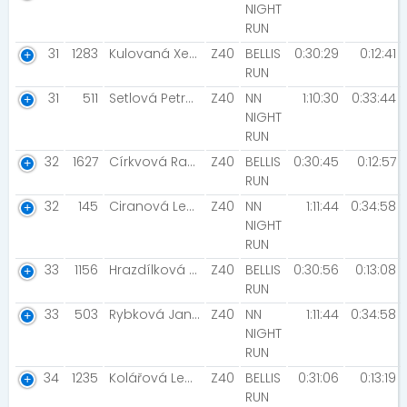
NIGHT
RUN
31
1283
Kulovaná Xenie
Z40
BELLIS
0:30:29
0:12:41
RUN
31
511
Setlová Petra [NN2024]
Z40
NN
1:10:30
0:33:44
NIGHT
RUN
32
1627
Církvová Radka
Z40
BELLIS
0:30:45
0:12:57
RUN
32
145
Ciranová Lenka
Z40
NN
1:11:44
0:34:58
NIGHT
RUN
33
1156
Hrazdílková Dagmar
Z40
BELLIS
0:30:56
0:13:08
RUN
33
503
Rybková Jana [Filety ]
Z40
NN
1:11:44
0:34:58
NIGHT
RUN
34
1235
Kolářová Lenka
Z40
BELLIS
0:31:06
0:13:19
RUN