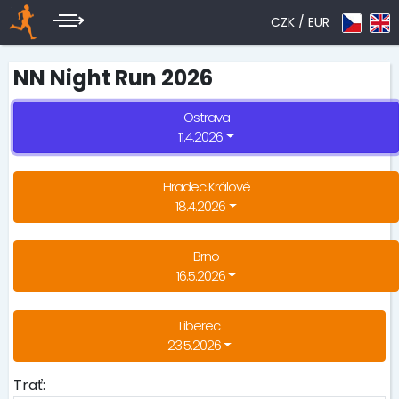
CZK /
EUR
NN Night Run 2026
Ostrava
11.4.2026
Hradec Králové
18.4.2026
Brno
16.5.2026
Liberec
23.5.2026
Trať: