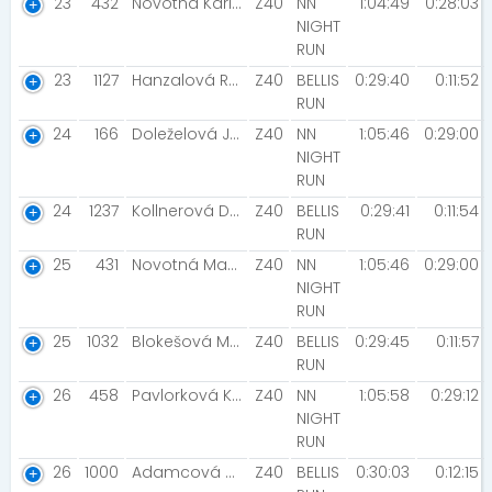
23
432
Novotná Karin [Tak to vymysli ty.]
Z40
NN
1:04:49
0:28:03
NIGHT
RUN
23
1127
Hanzalová Renata [MIZUNO TEAM / NIGHT RUN TEAM]
Z40
BELLIS
0:29:40
0:11:52
RUN
24
166
Doleželová Jaroslava
Z40
NN
1:05:46
0:29:00
NIGHT
RUN
24
1237
Kollnerová Denisa
Z40
BELLIS
0:29:41
0:11:54
RUN
25
431
Novotná Magdaléna
Z40
NN
1:05:46
0:29:00
NIGHT
RUN
25
1032
Blokešová Marie [Canicross Opava]
Z40
BELLIS
0:29:45
0:11:57
RUN
26
458
Pavlorková Kateřina
Z40
NN
1:05:58
0:29:12
NIGHT
RUN
26
1000
Adamcová Anna
Z40
BELLIS
0:30:03
0:12:15