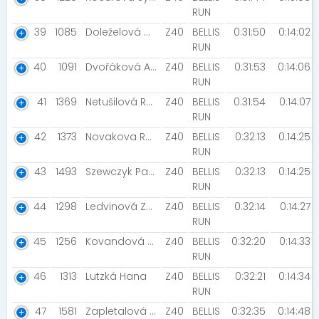
RUN
39
1085
Doleželová Monika [ŠBV]
Z40
BELLIS
0:31:50
0:14:02
RUN
40
1091
Dvořáková Anna [MIZUNO VODIČI]
Z40
BELLIS
0:31:53
0:14:06
RUN
41
1369
Netušilová Radka
Z40
BELLIS
0:31:54
0:14:07
RUN
42
1373
Novakova Radana [Soudružky]
Z40
BELLIS
0:32:13
0:14:25
RUN
43
1493
Szewczyk Pavlína
Z40
BELLIS
0:32:13
0:14:25
RUN
44
1298
Ledvinová Zuzana
Z40
BELLIS
0:32:14
0:14:27
RUN
45
1256
Kovandová Petra
Z40
BELLIS
0:32:20
0:14:33
RUN
46
1313
Lutzká Hana
Z40
BELLIS
0:32:21
0:14:34
RUN
47
1581
Zapletalová Tereza
Z40
BELLIS
0:32:35
0:14:48