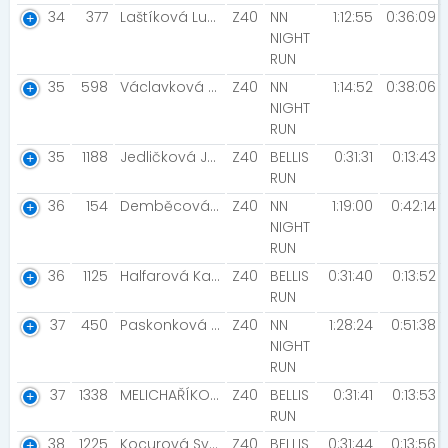
34
377
Laštíková Lucie Reznerka
Z40
NN
1:12:55
0:36:09
NIGHT
RUN
35
598
Václavková Lucie
Z40
NN
1:14:52
0:38:06
NIGHT
RUN
35
1188
Jedličková Jarmila
Z40
BELLIS
0:31:31
0:13:43
RUN
36
154
Demběcová Daška [Dokud můžeš, bojuj!]
Z40
NN
1:19:00
0:42:14
NIGHT
RUN
36
1125
Halfarová Kateřina [Kačka]
Z40
BELLIS
0:31:40
0:13:52
RUN
37
450
Paskonková Leona [innogy]
Z40
NN
1:28:24
0:51:38
NIGHT
RUN
37
1338
MELICHAŘÍKOVÁ KATEŘINA
Z40
BELLIS
0:31:41
0:13:53
RUN
38
1225
Kocurová Sylva [Jedeme bomby]
Z40
BELLIS
0:31:44
0:13:56