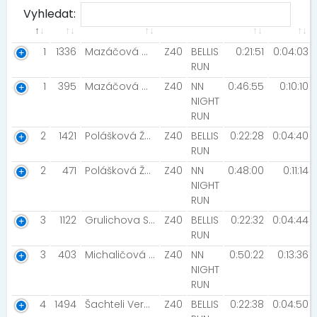
Vyhledat:
1
1336
Mazáčová Martina [NN Night Run Team]
Z40
BELLIS
0:21:51
0:04:03
RUN
1
395
Mazáčová Martina [NN Night Run Team]
Z40
NN
0:46:55
0:10:10
NIGHT
RUN
2
1421
Polášková Žaneta [NightRun team]
Z40
BELLIS
0:22:28
0:04:40
RUN
2
471
Polášková Žaneta [NightRun team]
Z40
NN
0:48:00
0:11:14
NIGHT
RUN
3
1122
Grulichova Simona
Z40
BELLIS
0:22:32
0:04:44
RUN
3
403
Michaličová Jana
Z40
NN
0:50:22
0:13:36
NIGHT
RUN
4
1494
Šachteli Veronika
Z40
BELLIS
0:22:38
0:04:50