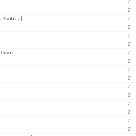
Z1
Z1
a Pankrác]
Z1
Z1
Z1
Z1
n Team]
Z1
Z1
Z1
Z1
Z1
Z1
Z1
Z1
Z1
Z1