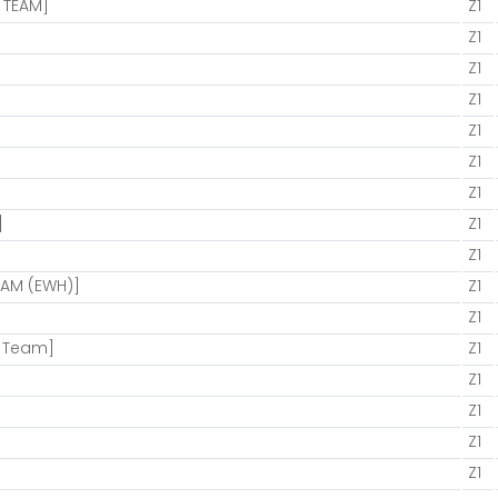
 TEAM]
Z1
Z1
Z1
Z1
Z1
Z1
Z1
]
Z1
Z1
EAM (EWH)]
Z1
Z1
n Team]
Z1
Z1
Z1
Z1
Z1