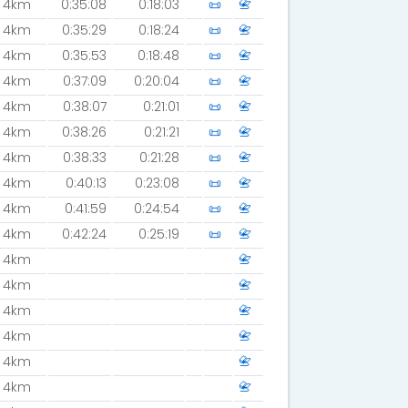
4km
0:35:08
0:18:03
📜
📇
4km
0:35:29
0:18:24
📜
📇
4km
0:35:53
0:18:48
📜
📇
4km
0:37:09
0:20:04
📜
📇
4km
0:38:07
0:21:01
📜
📇
4km
0:38:26
0:21:21
📜
📇
4km
0:38:33
0:21:28
📜
📇
4km
0:40:13
0:23:08
📜
📇
4km
0:41:59
0:24:54
📜
📇
4km
0:42:24
0:25:19
📜
📇
4km
📇
4km
📇
4km
📇
4km
📇
4km
📇
4km
📇