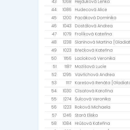
43
1068
Hejduková Lenka
44
1086
Hudecová Alice
45
1200
Pacáková Dominika
46
1043
Dostálová Andrea
47
1079
Frolíková Kateřina
48
1238
Slaninová Martina [Gladi
49
1023
Břečková Kateřina
50
1156
Lacioková Veronika
51
1187
Možíšová Lucie
52
1295
Vavřichová Andrea
53
1117
Karešová Renáta [Gladiat
54
1030
Císařová Karolína
55
1274
Šulcová Veronika
56
1223
Roková Michaela
57
1246
Stará Eliška
58
1084
Hrůšová Kateřina