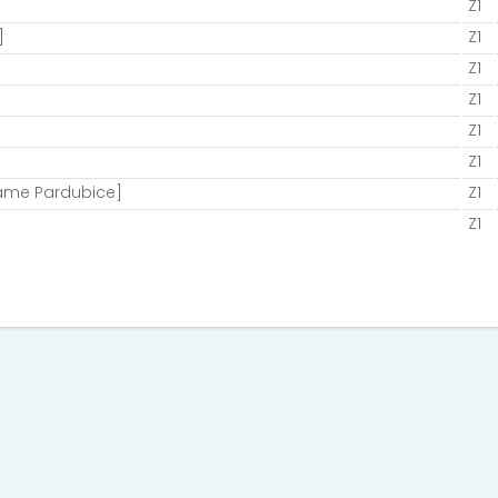
Z1
]
Z1
Z1
Z1
Z1
Z1
áme Pardubice]
Z1
Z1