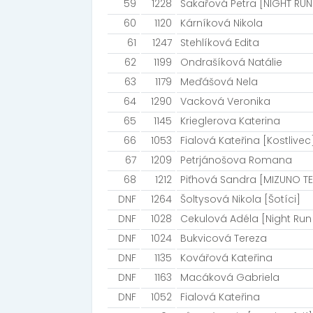
59
1228
Sakařová Petra [NIGHT RUN
60
1120
Kárníková Nikola
61
1247
Stehlíková Edita
62
1199
Ondrašíková Natálie
63
1179
Meďášová Nela
64
1290
Vacková Veronika
65
1145
Krieglerova Katerina
66
1053
Fialová Kateřina [Kostlivec
67
1209
Petrjánošova Romana
68
1212
Piťhová Sandra [MIZUNO T
DNF
1264
Šoltysová Nikola [Šotíci]
DNF
1028
Cekulová Adéla [Night Ru
DNF
1024
Bukvicová Tereza
DNF
1135
Kovářová Kateřina
DNF
1163
Macáková Gabriela
DNF
1052
Fialová Kateřina