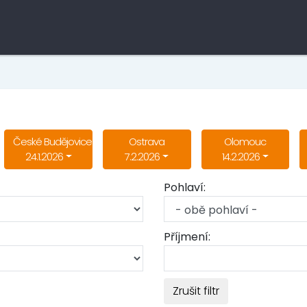
České Budějovice
Ostrava
Olomouc
24.1.2026
7.2.2026
14.2.2026
Pohlaví:
Příjmení:
Zrušit filtr