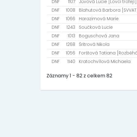
DNF
1107
Jůvová Lucie [Lovci trofejí]
DNF
1008
Blahutová Barbora [SVVAT
DNF
1066
Harazimová Marie
DNF
1243
Součková Lucie
DNF
1013
Boguschová Jana
DNF
1268
Šritrová Nikola
DNF
1056
Forštová Tatiana [Rozběh
DNF
1140
Kratochvílová Michaela
Záznamy 1 - 82 z celkem 82