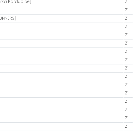
rka Pardubice]
Z1
Z1
RUNNERS]
Z1
Z1
Z1
Z1
Z1
Z1
Z1
Z1
Z1
Z1
Z1
Z1
Z1
Z1