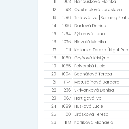
11
1063
Hanousková Monika
12
1198
Odehnalová Jaroslava
13
1286
Trnková Iva [Salming Prah
14
1036
Dadová Denisa
15
1254
Sýkorová Jana
16
1076
Hlavatá Monika
17
1111
Kalianko Tereza [Night Ru
18
1059
Gryčová Kristýna
19
1055
Folvarská Lucie
20
1004
Bednářová Tereza
21
1174
Matuščínová Barbora
22
1236
Skřivánková Denisa
23
1067
Hartigová Iva
24
1089
Hušková Lucie
25
1100
Jirásková Tereza
26
1118
Karlíková Michaela