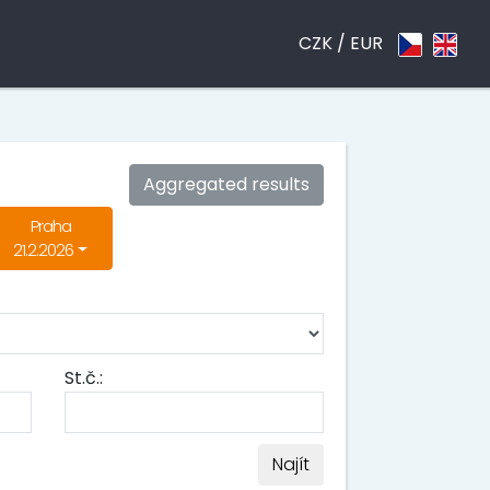
CZK /
EUR
Aggregated results
Praha
21.2.2026
St.č.:
Najít