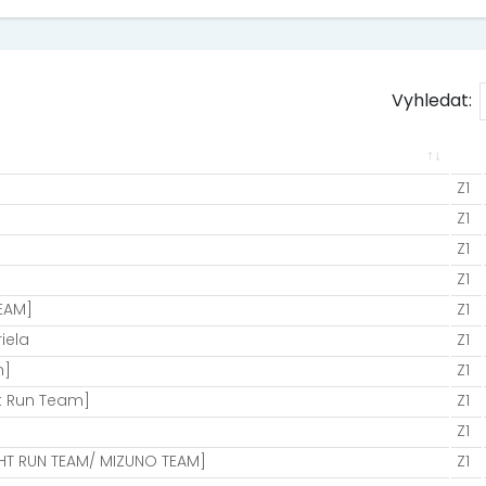
Vyhledat:
Z1
Z1
Z1
Z1
TEAM]
Z1
iela
Z1
n]
Z1
ht Run Team]
Z1
Z1
HT RUN TEAM/ MIZUNO TEAM]
Z1