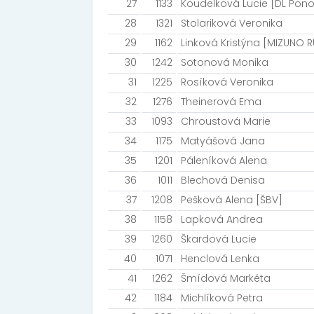
27
1133
Koudelková Lucie [DL Pono
28
1321
Stolariková Veronika
29
1162
Linková Kristýna [MIZUNO 
30
1242
Sotonová Monika
31
1225
Rosíková Veronika
32
1276
Theinerová Ema
33
1093
Chroustová Marie
34
1175
Matyášová Jana
35
1201
Páleníková Alena
36
1011
Blechová Denisa
37
1208
Pešková Alena [ŠBV]
38
1158
Lapková Andrea
39
1260
Škardová Lucie
40
1071
Henclová Lenka
41
1262
Šmídová Markéta
42
1184
Michlíková Petra