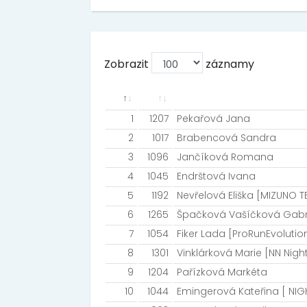
Zobrazit
záznamy
1
1207
Pekařová Jana
2
1017
Brabencová Sandra
3
1096
Jančíková Romana
4
1045
Endrštová Ivana
5
1192
Nevřelová Eliška [MIZUNO 
6
1265
Špačková Vašíčková Gabr
7
1054
Fiker Lada [ProRunEvolutio
8
1301
Vinklárková Marie [NN Nig
9
1204
Pařízková Markéta
10
1044
Emingerová Kateřina [ NIG