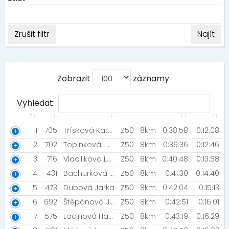
Zrušit filtr
Najít
Zobrazit
záznamy
Vyhledat:
1
705
Třísková Katarína
Z50
8km
0:38:58
0:12:08
2
702
Topinková Lenka [Český běžecký klub, z. s. ]
Z50
8km
0:39:36
0:12:46
3
716
Vlacilikova Lucie [Niva99]
Z50
8km
0:40:48
0:13:58
4
431
Bachurková Jitka [Rozběháme Hodonín]
Z50
8km
0:41:30
0:14:40
5
473
Dubová Jarka
Z50
8km
0:42:04
0:15:13
6
692
Štěpánová Jana [NN NIGHT RUN]
Z50
8km
0:42:51
0:16:01
7
575
Lacinová Hana [ZFP2025]
Z50
8km
0:43:19
0:16:29