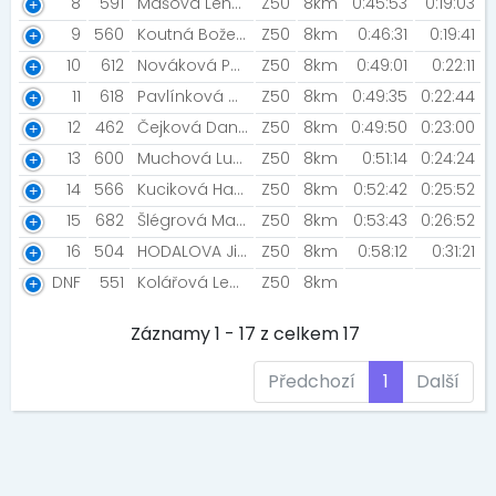
8
591
Mášová Lenka
Z50
8km
0:45:53
0:19:03
9
560
Koutná Božena [RUN magazine Team]
Z50
8km
0:46:31
0:19:41
10
612
Nováková Petra
Z50
8km
0:49:01
0:22:11
11
618
Pavlínková Marie [Hodonín]
Z50
8km
0:49:35
0:22:44
12
462
Čejková Daniela [Jazykovka Letovice Team]
Z50
8km
0:49:50
0:23:00
13
600
Muchová Ludmila
Z50
8km
0:51:14
0:24:24
14
566
Kuciková Hana
Z50
8km
0:52:42
0:25:52
15
682
Šlégrová Marcela [Jazykovka Letovice Team]
Z50
8km
0:53:43
0:26:52
16
504
HODALOVA Jitka [Running zone Brno]
Z50
8km
0:58:12
0:31:21
DNF
551
Kolářová Lenka [Kolářky]
Z50
8km
Záznamy 1 - 17 z celkem 17
Předchozí
1
Další