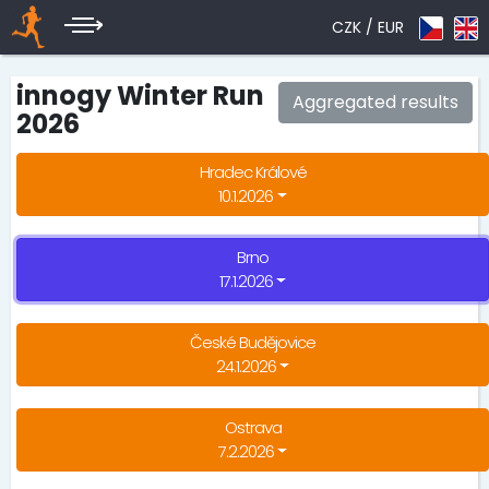
CZK /
EUR
innogy Winter Run
Aggregated results
2026
Hradec Králové
10.1.2026
Brno
17.1.2026
České Budějovice
24.1.2026
Ostrava
7.2.2026