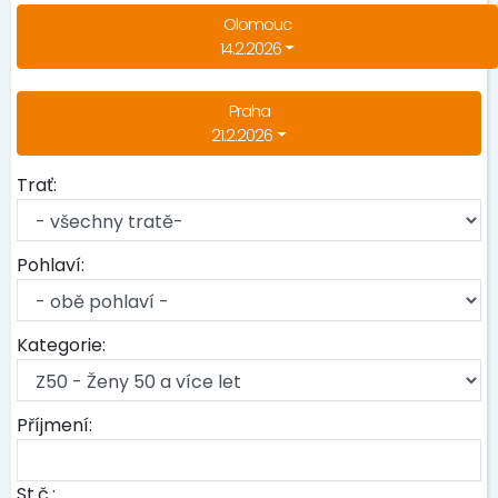
Olomouc
14.2.2026
Praha
21.2.2026
Trať:
Pohlaví:
Kategorie:
Příjmení:
St.č.: