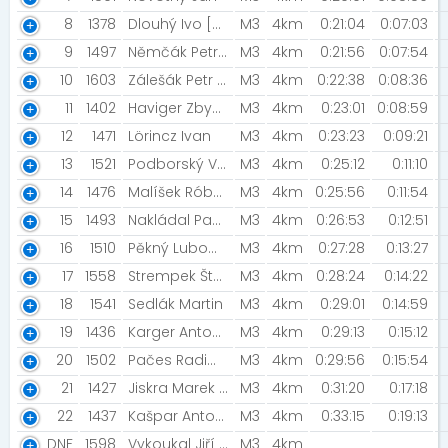
8
1378
Dlouhý Ivo [SK Druhý dech]
M3
4km
0:21:04
0:07:03
9
1497
Němčák Petr [FC Slza]
M3
4km
0:21:56
0:07:54
10
1603
Zálešák Petr [Rozběháme Břeclav]
M3
4km
0:22:38
0:08:36
11
1402
Haviger Zbyněk [SDH Pernštejn]
M3
4km
0:23:01
0:08:59
12
1471
Lörincz Ivan
M3
4km
0:23:23
0:09:21
13
1521
Podborský Václav
M3
4km
0:25:12
0:11:10
14
1476
Malíšek Róbert
M3
4km
0:25:56
0:11:54
15
1493
Nakládal Pavel
M3
4km
0:26:53
0:12:51
16
1510
Pěkný Lubomír
M3
4km
0:27:28
0:13:27
17
1558
Strempek Štefan
M3
4km
0:28:24
0:14:22
18
1541
Sedlák Martin
M3
4km
0:29:01
0:14:59
19
1436
Karger Antonín [NIKI Team]
M3
4km
0:29:13
0:15:12
20
1502
Pačes Radim [MIZUNO TEAM]
M3
4km
0:29:56
0:15:54
21
1427
Jiskra Marek [MIZUNO / Night Run Team]
M3
4km
0:31:20
0:17:18
22
1437
Kašpar Antonín [Kašparovy lopaty ]
M3
4km
0:33:15
0:19:13
DNF
1598
Vykoukal Jiří [Doprovod]
M3
4km