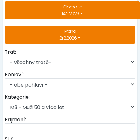
Olomouc
14.2.2026
Praha
21.2.2026
Trať:
Pohlaví:
Kategorie:
Příjmení:
St.č.: