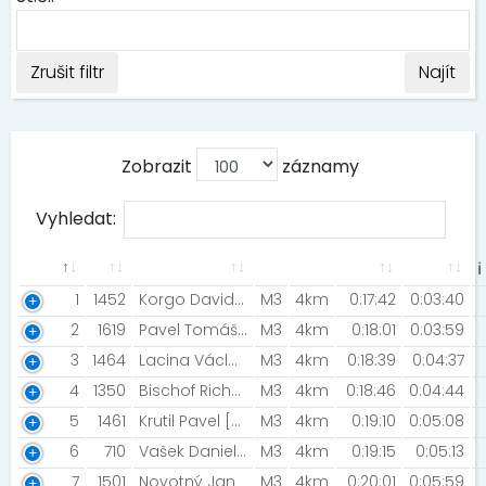
Zrušit filtr
Najít
Zobrazit
záznamy
Vyhledat:
ℹ
1
1452
Korgo David [FÉNIX sport Blansko]
M3
4km
0:17:42
0:03:40
2
1619
Pavel Tomáš [NN NIGHT RUN]
M3
4km
0:18:01
0:03:59
3
1464
Lacina Václav [ZFP2025]
M3
4km
0:18:39
0:04:37
4
1350
Bischof Richard [Bischofovi]
M3
4km
0:18:46
0:04:44
5
1461
Krutil Pavel [Cave Hunters]
M3
4km
0:19:10
0:05:08
6
710
Vašek Daniel [Horáreň]
M3
4km
0:19:15
0:05:13
7
1501
Novotný Jan
M3
4km
0:20:01
0:05:59