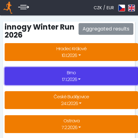
CZK /
EUR
innogy Winter Run
Aggregated results
2026
Hradec Králové
10.1.2026
Brno
17.1.2026
České Budějovice
24.1.2026
Ostrava
7.2.2026