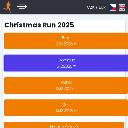
CZK /
EUR
Christmas Run 2025
Brno
29.11.2025
Olomouc
6.12.2025
Praha
13.12.2025
Most
14.12.2025
Hradec Králové