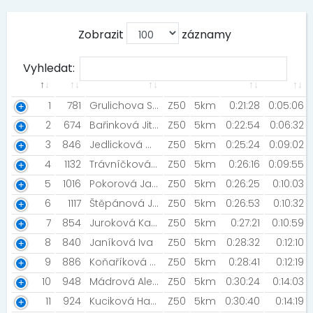
Zobrazit
záznamy
Vyhledat:
1
781
Grulichova Simona
Z50
5km
0:21:28
0:05:06
2
674
Bařinková Jitka [Dia Zlím]
Z50
5km
0:22:54
0:06:32
3
846
Jedlicková Gabriela
Z50
5km
0:25:24
0:09:02
4
1132
Trávníčková Eliška [Rychlí šneci ]
Z50
5km
0:26:16
0:09:55
5
1016
Pokorová Jaroslava [Báječné ženy v běhu]
Z50
5km
0:26:25
0:10:03
6
1117
Štěpánová Jana [NN NIGHT RUN]
Z50
5km
0:26:53
0:10:32
7
854
Juroková Kateřina
Z50
5km
0:27:21
0:10:59
8
840
Janíková Iva
Z50
5km
0:28:32
0:12:10
9
886
Koňaříková Jana
Z50
5km
0:28:41
0:12:19
10
948
Mádrová Alena
Z50
5km
0:30:24
0:14:03
11
924
Kuciková Hana
Z50
5km
0:30:40
0:14:19