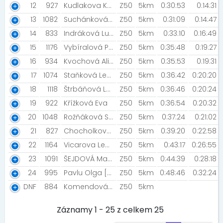
12
927
Kudlakova Kaja
Z50
5km
0:30:53
0:14:31
13
1082
Suchánková Vlasta
Z50
5km
0:31:09
0:14:47
14
833
Indráková Lucie [Šneci v běhu]
Z50
5km
0:33:10
0:16:49
15
1176
Vybíralová Pavla [Hasiči Oplocany]
Z50
5km
0:35:48
0:19:27
16
934
Kvochová Alice [AlPa]
Z50
5km
0:35:53
0:19:31
17
1074
Staňková Lenka
Z50
5km
0:36:42
0:20:20
18
1118
Štrbáňová Lenka
Z50
5km
0:36:46
0:20:24
19
922
Křížková Eva
Z50
5km
0:36:54
0:20:32
20
1048
Rožňáková Silvie
Z50
5km
0:37:24
0:21:02
21
827
Chocholková Daniela
Z50
5km
0:39:20
0:22:58
22
1164
Vicarova Lenka
Z50
5km
0:43:17
0:26:55
23
1091
ŠEJDOVÁ Markéta
Z50
5km
0:44:39
0:28:18
24
995
Pavlu Olga [Prostě běž!]
Z50
5km
0:48:46
0:32:24
DNF
884
Komendová Šárka
Z50
5km
Záznamy 1 - 25 z celkem 25