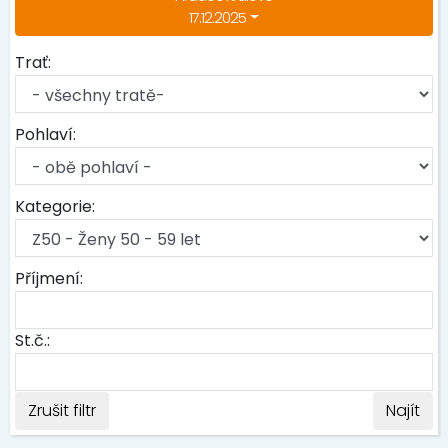
17.12.2025
Trať:
Pohlaví:
Kategorie:
Příjmení:
St.č.:
Zrušit filtr
Najít