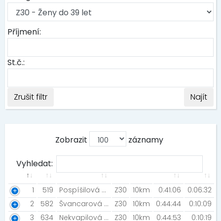
Příjmení:
St.č.:
Zrušit filtr
Najít
Zobrazit
záznamy
Vyhledat:
1
519
Pospíšilová Kateřina
Z30
10km
0:41:06
0:06:32
2
582
Švancarová Kateřina [SK Skol Brno ]
Z30
10km
0:44:44
0:10:09
3
634
Nekvapilová Nikola
Z30
10km
0:44:53
0:10:19