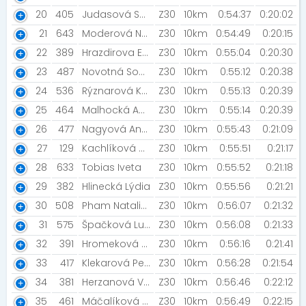
20
405
Judasová Sofie
Z30
10km
0:54:37
0:20:02
21
643
Moderová Natali
Z30
10km
0:54:49
0:20:15
22
389
Hrazdirova Ester
Z30
10km
0:55:04
0:20:30
23
487
Novotná Soňa [Bobrun]
Z30
10km
0:55:12
0:20:38
24
536
Rýznarová Kateřina
Z30
10km
0:55:13
0:20:39
25
464
Malhocká Andrea
Z30
10km
0:55:14
0:20:39
26
477
Nagyová Anežka
Z30
10km
0:55:43
0:21:09
27
129
Kachlíková Natálie
Z30
10km
0:55:51
0:21:17
28
633
Tobias Iveta
Z30
10km
0:55:52
0:21:18
29
382
Hlinecká Lýdia
Z30
10km
0:55:56
0:21:21
30
508
Pham Natalie [lazyass]
Z30
10km
0:56:07
0:21:32
31
575
Špačková Lucie
Z30
10km
0:56:08
0:21:33
32
391
Hromeková Kristína
Z30
10km
0:56:16
0:21:41
33
417
Klekarová Petra
Z30
10km
0:56:28
0:21:54
34
381
Herzanová Vendula
Z30
10km
0:56:46
0:22:12
35
461
Máčalíková Petra
Z30
10km
0:56:49
0:22:15