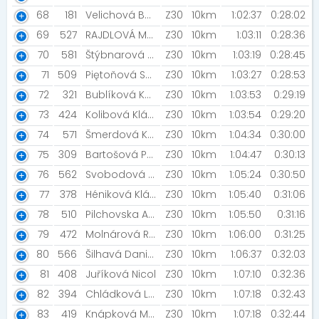
68
181
Velichová Barbora [ALKORUN]
Z30
10km
1:02:37
0:28:02
69
527
RAJDLOVÁ MONIKA
Z30
10km
1:03:11
0:28:36
70
581
Štýbnarová Renáta
Z30
10km
1:03:19
0:28:45
71
509
Piętoňová Sára
Z30
10km
1:03:27
0:28:53
72
321
Bublíková Karolína
Z30
10km
1:03:53
0:29:19
73
424
Kolibová Klára
Z30
10km
1:03:54
0:29:20
74
571
Šmerdová Kateřina
Z30
10km
1:04:34
0:30:00
75
309
Bartošová Pavlína
Z30
10km
1:04:47
0:30:13
76
562
Svobodová Jana
Z30
10km
1:05:24
0:30:50
77
378
Héniková Klára
Z30
10km
1:05:40
0:31:06
78
510
Pilchovska Adela
Z30
10km
1:05:50
0:31:16
79
472
Molnárová Rebeka
Z30
10km
1:06:00
0:31:25
80
566
Šilhavá Daniela
Z30
10km
1:06:37
0:32:03
81
408
Juříková Nicol
Z30
10km
1:07:10
0:32:36
82
394
Chládková Lucie
Z30
10km
1:07:18
0:32:43
83
419
Knápková Marie
Z30
10km
1:07:18
0:32:44