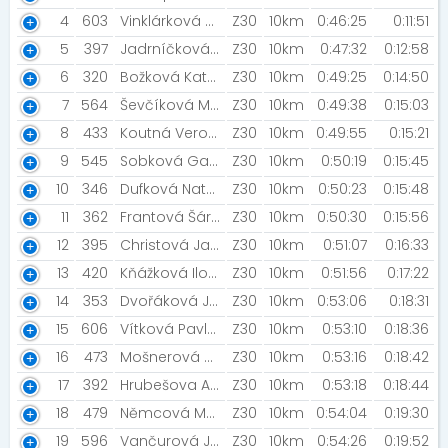
4
603
Vinklárková Marie [NN Night Run Team]
Z30
10km
0:46:25
0:11:51
5
397
Jadrníčková Mariana [In my running era (IMRE)]
Z30
10km
0:47:32
0:12:58
6
320
Božková Kateřina
Z30
10km
0:49:25
0:14:50
7
564
Ševčíková Markéta [Šneci v běhu]
Z30
10km
0:49:38
0:15:03
8
433
Koutná Veronika
Z30
10km
0:49:55
0:15:21
9
545
Sobková Gabriela [Sobíci]
Z30
10km
0:50:19
0:15:45
10
346
Dufková Natálie
Z30
10km
0:50:23
0:15:48
11
362
Frantová Šárka
Z30
10km
0:50:30
0:15:56
12
395
Christová Jana [MIZUNO TEAM]
Z30
10km
0:51:07
0:16:33
13
420
Kňážková Ilona
Z30
10km
0:51:56
0:17:22
14
353
Dvořáková Jitka [Atletika Alojzov]
Z30
10km
0:53:06
0:18:31
15
606
Vítková Pavlína
Z30
10km
0:53:10
0:18:36
16
473
Mošnerová Veronika
Z30
10km
0:53:16
0:18:42
17
392
Hrubešova Alena
Z30
10km
0:53:18
0:18:44
18
479
Němcová Monika
Z30
10km
0:54:04
0:19:30
19
596
Vančurová Jitka
Z30
10km
0:54:26
0:19:52