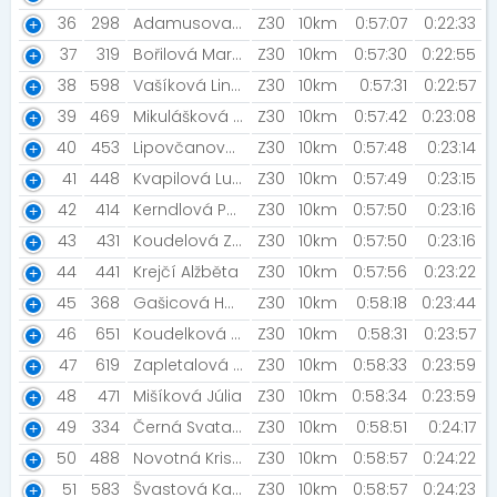
36
298
Adamusova Martina
Z30
10km
0:57:07
0:22:33
37
319
Bořilová Markéta
Z30
10km
0:57:30
0:22:55
38
598
Vašíková Linda
Z30
10km
0:57:31
0:22:57
39
469
Mikulášková Lucie
Z30
10km
0:57:42
0:23:08
40
453
Lipovčanová Viktorie
Z30
10km
0:57:48
0:23:14
41
448
Kvapilová Lucie
Z30
10km
0:57:49
0:23:15
42
414
Kerndlová Petra
Z30
10km
0:57:50
0:23:16
43
431
Koudelová Zuzana
Z30
10km
0:57:50
0:23:16
44
441
Krejčí Alžběta
Z30
10km
0:57:56
0:23:22
45
368
Gašicová Hana
Z30
10km
0:58:18
0:23:44
46
651
Koudelková Dora
Z30
10km
0:58:31
0:23:57
47
619
Zapletalová Barbora
Z30
10km
0:58:33
0:23:59
48
471
Mišíková Júlia
Z30
10km
0:58:34
0:23:59
49
334
Černá Svatava
Z30
10km
0:58:51
0:24:17
50
488
Novotná Kristýna
Z30
10km
0:58:57
0:24:22
51
583
Švastová Kateřina
Z30
10km
0:58:57
0:24:23