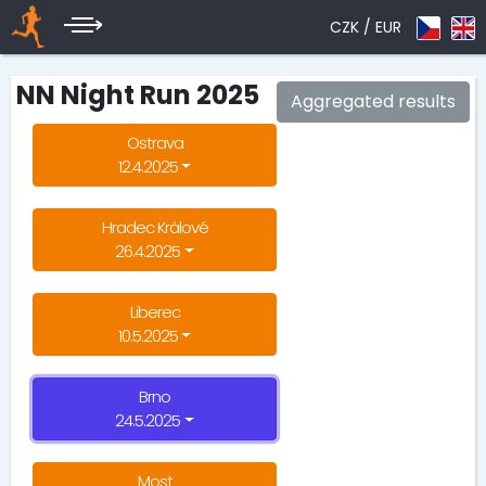
CZK /
EUR
NN Night Run 2025
Aggregated results
Ostrava
12.4.2025
Hradec Králové
26.4.2025
Liberec
10.5.2025
Brno
24.5.2025
Most