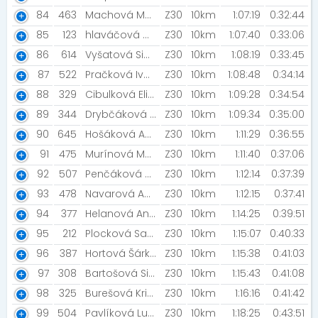
84
463
Machová Markéta
Z30
10km
1:07:19
0:32:44
85
123
hlaváčová Marcela [žvíci]
Z30
10km
1:07:40
0:33:06
86
614
Vyšatová Simona
Z30
10km
1:08:19
0:33:45
87
522
Pračková Ivana
Z30
10km
1:08:48
0:34:14
88
329
Cibulková Eliška Marie
Z30
10km
1:09:28
0:34:54
89
344
Drybčáková Hana
Z30
10km
1:09:34
0:35:00
90
645
Hošáková Aneta
Z30
10km
1:11:29
0:36:55
91
475
Murínová Markéta
Z30
10km
1:11:40
0:37:06
92
507
Penčáková Aneta [MIZUNO TEAM]
Z30
10km
1:12:14
0:37:39
93
478
Navarová Anita [MIZUNO TEAM]
Z30
10km
1:12:15
0:37:41
94
377
Helanová Anna [ZFP]
Z30
10km
1:14:25
0:39:51
95
212
Plocková Sabina
Z30
10km
1:15:07
0:40:33
96
387
Hortová Šárka
Z30
10km
1:15:38
0:41:03
97
308
Bartošová Simona
Z30
10km
1:15:43
0:41:08
98
325
Burešová Kristýna
Z30
10km
1:16:16
0:41:42
99
504
Pavlíková Lucia
Z30
10km
1:18:25
0:43:51