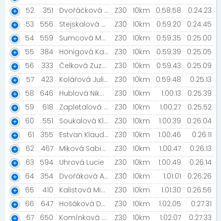
52
351
Dvořáčková Barbora
Z30
10km
0:58:58
0:24:23
53
556
Stejskalová Andrea
Z30
10km
0:59:20
0:24:45
54
559
Sumcová Monika
Z30
10km
0:59:35
0:25:00
55
384
Hönigová Kateřina
Z30
10km
0:59:39
0:25:05
56
333
Čelková Zuzana
Z30
10km
0:59:43
0:25:09
57
423
Kolářová Julie [Cipísci]
Z30
10km
0:59:48
0:25:13
58
646
Hublová Nikola
Z30
10km
1:00:13
0:25:39
59
618
Zapletalová Vendula [Pod Slunečnou]
Z30
10km
1:00:27
0:25:52
60
551
Soukalová Klára
Z30
10km
1:00:39
0:26:04
61
355
Estvan Klaudia
Z30
10km
1:00:46
0:26:11
62
467
Miková Sabina
Z30
10km
1:00:47
0:26:13
63
594
Uhrová Lucie
Z30
10km
1:00:49
0:26:14
64
354
Dvořáková Anna
Z30
10km
1:01:01
0:26:26
65
410
Kalistová Michaela
Z30
10km
1:01:30
0:26:56
66
647
Hošáková Denisa
Z30
10km
1:02:05
0:27:31
67
650
Komínková Karolína
Z30
10km
1:02:07
0:27:33