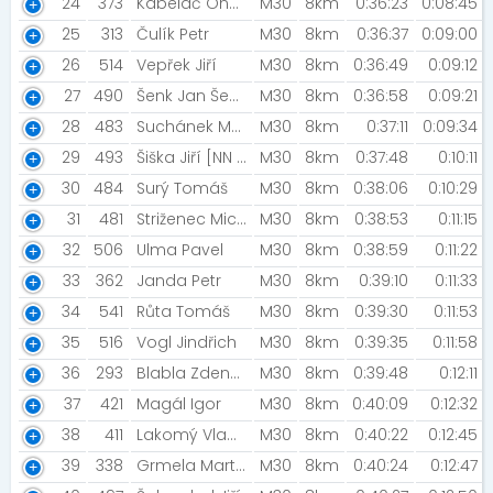
24
373
Kabeláč Ondřej
M30
8km
0:36:23
0:08:45
25
313
Čulík Petr
M30
8km
0:36:37
0:09:00
26
514
Vepřek Jiří
M30
8km
0:36:49
0:09:12
27
490
Šenk Jan Šenk [UniSport Uničov]
M30
8km
0:36:58
0:09:21
28
483
Suchánek Marek
M30
8km
0:37:11
0:09:34
29
493
Šiška Jiří [NN Night Run Team]
M30
8km
0:37:48
0:10:11
30
484
Surý Tomáš
M30
8km
0:38:06
0:10:29
31
481
Striženec Michal
M30
8km
0:38:53
0:11:15
32
506
Ulma Pavel
M30
8km
0:38:59
0:11:22
33
362
Janda Petr
M30
8km
0:39:10
0:11:33
34
541
Růta Tomáš
M30
8km
0:39:30
0:11:53
35
516
Vogl Jindřich
M30
8km
0:39:35
0:11:58
36
293
Blabla Zdeněk
M30
8km
0:39:48
0:12:11
37
421
Magál Igor
M30
8km
0:40:09
0:12:32
38
411
Lakomý Vladimír
M30
8km
0:40:22
0:12:45
39
338
Grmela Martin
M30
8km
0:40:24
0:12:47