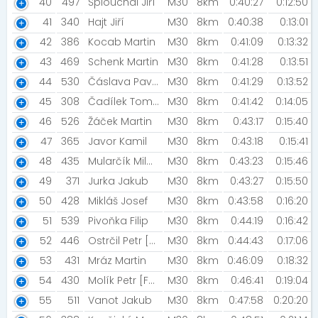
40
497
Šplouchal Jiří
M30
8km
0:40:27
0:12:50
41
340
Hajt Jiří
M30
8km
0:40:38
0:13:01
42
386
Kocab Martin
M30
8km
0:41:09
0:13:32
43
469
Schenk Martin
M30
8km
0:41:28
0:13:51
44
530
Čáslava Pavel
M30
8km
0:41:29
0:13:52
45
308
Čadílek Tomáš [1. FC ČERNOVÍR ]
M30
8km
0:41:42
0:14:05
46
526
Žáček Martin
M30
8km
0:43:17
0:15:40
47
365
Javor Kamil
M30
8km
0:43:18
0:15:41
48
435
Mularčík Milan [SDH Třeština]
M30
8km
0:43:23
0:15:46
49
371
Jurka Jakub
M30
8km
0:43:27
0:15:50
50
428
Mikláš Josef
M30
8km
0:43:58
0:16:20
51
539
Pivoňka Filip
M30
8km
0:44:19
0:16:42
52
446
Ostrčil Petr [Dlouhonožka]
M30
8km
0:44:43
0:17:06
53
431
Mráz Martin
M30
8km
0:46:09
0:18:32
54
430
Molík Petr [Forever young]
M30
8km
0:46:41
0:19:04
55
511
Vanot Jakub
M30
8km
0:47:58
0:20:20