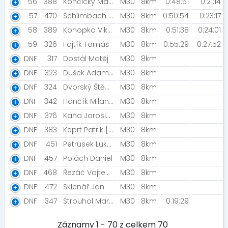
56
388
Končický Martin
M30
8km
0:48:51
0:21:14
57
470
Schlimbach Vojtěch [Gumáci]
M30
8km
0:50:54
0:23:17
58
389
Konopka Viktor [Běžecký klub České spořitelny]
M30
8km
0:51:38
0:24:01
59
326
Fojtík Tomáš
M30
8km
0:55:29
0:27:52
DNF
317
Dostál Matěj
M30
8km
DNF
323
Dušek Adam [55motorsport]
M30
8km
DNF
324
Dvorský Štěpán [Gumáci]
M30
8km
DNF
342
Hančík Milan [Gumáci]
M30
8km
DNF
376
Kaňa Jaroslav
M30
8km
DNF
383
Keprt Patrik [Kkn]
M30
8km
DNF
451
Petrusek Lukáš [RunCzech team ]
M30
8km
DNF
457
Polách Daniel
M30
8km
DNF
468
Řezáč Vojtech [TJ Amatér Milevsko]
M30
8km
DNF
472
Sklenář Jan
M30
8km
DNF
347
Strouhal Martin
M30
8km
0:19:29
Záznamy 1 - 70 z celkem 70