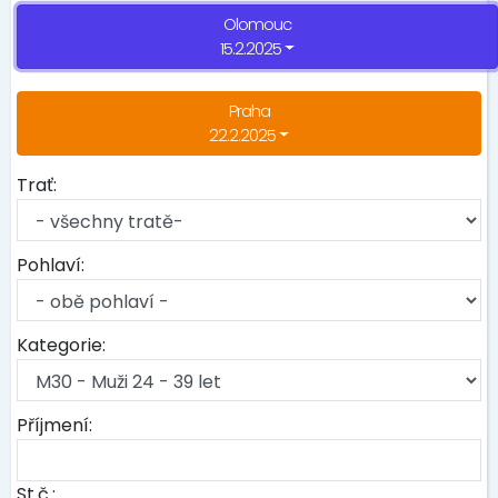
Olomouc
15.2.2025
Praha
22.2.2025
Trať:
Pohlaví:
Kategorie:
Příjmení:
St.č.: