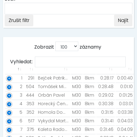
Zrušit filtr
Najít
Zobrazit
záznamy
Vyhledat:
1
291
Bejček Patrik [MIZUNO TEAM/NN Night run Team]
M30
8km
0:28:17
0:00:40
2
504
Tomášek Michal [Běžeckétreninkyonline]
M30
8km
0:28:48
0:01:10
3
444
Orbán Pavel
M30
8km
0:29:02
0:01:25
4
353
Horecký Čeněk [MIZUNO TEAM / Novis Team]
M30
8km
0:30:38
0:03:01
5
352
Homola Dominik
M30
8km
0:31:15
0:03:38
6
517
Vykydal Martin [Dělám, co mě baví ]
M30
8km
0:31:41
0:04:03
7
375
Kaleta Radomir [Fico!]
M30
8km
0:31:46
0:04:09