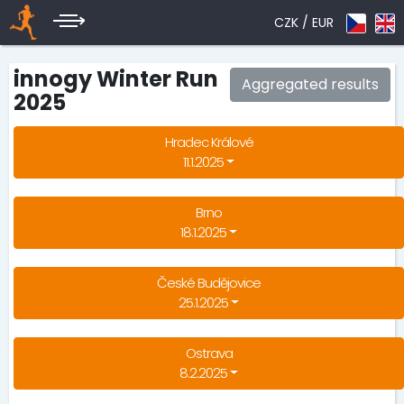
CZK /
EUR
innogy Winter Run
Aggregated results
2025
Hradec Králové
11.1.2025
Brno
18.1.2025
České Budějovice
25.1.2025
Ostrava
8.2.2025