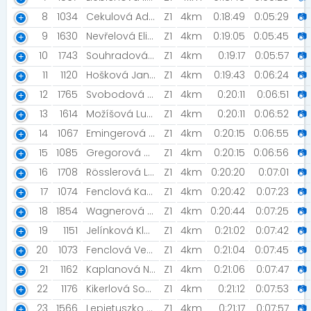
8
1034
Cekulová Adéla [Night Run Team]
Z1
4km
0:18:49
0:05:29
📷
9
1630
Nevřelová Eliška
Z1
4km
0:19:05
0:05:45
📷
10
1743
Souhradová Eva [To jsou oni!]
Z1
4km
0:19:17
0:05:57
📷
11
1120
Hošková Jana [MIZUNO TEAM ]
Z1
4km
0:19:43
0:06:24
📷
12
1765
Svobodová Katerina
Z1
4km
0:20:11
0:06:51
📷
13
1614
Možíšová Lucie
Z1
4km
0:20:11
0:06:52
📷
14
1067
Emingerová Kateřina [ NIGHT RUN TEAM/ MIZUNO TEAM]
Z1
4km
0:20:15
0:06:55
📷
15
1085
Gregorová Martina [MIZUNO TEAM]
Z1
4km
0:20:15
0:06:56
📷
16
1708
Rösslerová Lucie
Z1
4km
0:20:20
0:07:01
📷
17
1074
Fenclová Kateřina
Z1
4km
0:20:42
0:07:23
📷
18
1854
Wagnerová Marie [Kraslice]
Z1
4km
0:20:44
0:07:25
📷
19
1151
Jelínková Klára
Z1
4km
0:21:02
0:07:42
📷
20
1073
Fenclová Veronika
Z1
4km
0:21:04
0:07:45
📷
21
1162
Kaplanová Nikola
Z1
4km
0:21:06
0:07:47
📷
22
1176
Kikerlová Soňa [Rock Point - Kempaři]
Z1
4km
0:21:12
0:07:53
📷
23
1566
Lepietuszko Dorota
Z1
4km
0:21:17
0:07:57
📷