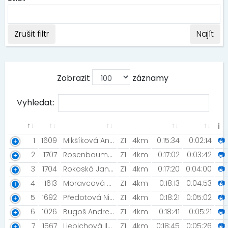
Zrušit filtr
Najít
Zobrazit
záznamy
Vyhledat:
ℹ
1
1609
Mikšíková Aneta [MIZUNO TEAM]
Z1
4km
0:15:34
0:02:14
📷
2
1707
Rosenbaumová Eliška [Rozběháme Česko]
Z1
4km
0:17:02
0:03:42
📷
3
1704
Rokoská Jana [FVeZy]
Z1
4km
0:17:20
0:04:00
📷
4
1613
Moravcová Zuzana
Z1
4km
0:18:13
0:04:53
📷
5
1692
Předotová Nikola [MIZUNO TEAM]
Z1
4km
0:18:21
0:05:02
📷
6
1026
Bugoš Andrea
Z1
4km
0:18:41
0:05:21
📷
7
1567
Liebichová Ilona
Z1
4km
0:18:45
0:05:26
📷