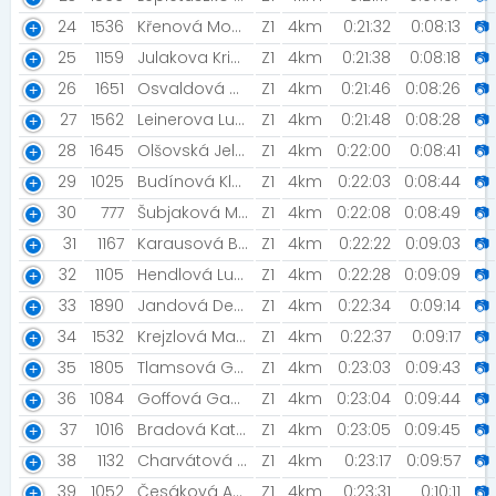
24
1536
Křenová Monika [NIGHT RUN TEAM / MIZUNO TEAM]
Z1
4km
0:21:32
0:08:13
📷
25
1159
Julakova Kristyna
Z1
4km
0:21:38
0:08:18
📷
26
1651
Osvaldová Natália
Z1
4km
0:21:46
0:08:26
📷
27
1562
Leinerova Lucie
Z1
4km
0:21:48
0:08:28
📷
28
1645
Olšovská Jelínková Lucie [Báječné ženy v běhu]
Z1
4km
0:22:00
0:08:41
📷
29
1025
Budínová Klára
Z1
4km
0:22:03
0:08:44
📷
30
777
Šubjaková Mária
Z1
4km
0:22:08
0:08:49
📷
31
1167
Karausová Barbora
Z1
4km
0:22:22
0:09:03
📷
32
1105
Hendlová Lucie [Běžec+]
Z1
4km
0:22:28
0:09:09
📷
33
1890
Jandová Denisa [Šneci v běhu]
Z1
4km
0:22:34
0:09:14
📷
34
1532
Krejzlová Markéta
Z1
4km
0:22:37
0:09:17
📷
35
1805
Tlamsová Gabriela
Z1
4km
0:23:03
0:09:43
📷
36
1084
Goffová Gabriela
Z1
4km
0:23:04
0:09:44
📷
37
1016
Bradová Kateřina
Z1
4km
0:23:05
0:09:45
📷
38
1132
Charvátová Michaela
Z1
4km
0:23:17
0:09:57
📷
39
1052
Česáková Anna
Z1
4km
0:23:31
0:10:11
📷