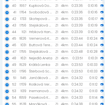
40
1557
Kupková Dominika
Z1
4km
0:23:36
0:10:16
📷
41
1764
Svobodová Sandra
Z1
4km
0:23:36
0:10:16
📷
42
1733
Skořepová Martina [blondyny_v_behu]
Z1
4km
0:23:36
0:10:17
📷
43
1756
Stejskalová Jana
Z1
4km
0:23:39
0:10:19
📷
44
1121
Hrbková Hanka
Z1
4km
0:23:39
0:10:19
📷
45
1826
Vernerová Kateřina
Z1
4km
0:23:44
0:10:24
📷
46
1031
Buttová Tereza [Rozběháme Teplice]
Z1
4km
0:23:44
0:10:24
📷
47
1755
Stejskalová Karolína
Z1
4km
0:23:48
0:10:28
📷
48
1621
Nejedlá Aneta
Z1
4km
0:23:51
0:10:31
📷
49
1529
Krátká Lenka
Z1
4km
0:23:53
0:10:33
📷
50
1796
Štěrbová Scarlet
Z1
4km
0:23:53
0:10:33
📷
51
1145
Jančáková Heřmanská Lucie
Z1
4km
0:24:32
0:11:12
📷
52
1709
Rošková Veronika
Z1
4km
0:24:32
0:11:12
📷
53
1139
Inemanová Pavlína
Z1
4km
0:24:32
0:11:13
📷
54
1659
Paseková Karla
Z1
4km
0:24:33
0:11:14
📷
55
1578
Macáková Gabriela
Z1
4km
0:24:38
0:11:19
📷