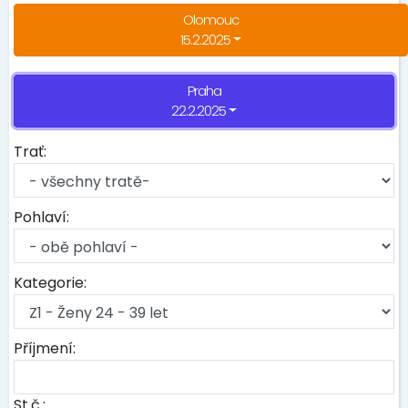
Olomouc
15.2.2025
Praha
22.2.2025
Trať:
Pohlaví:
Kategorie:
Příjmení:
St.č.: