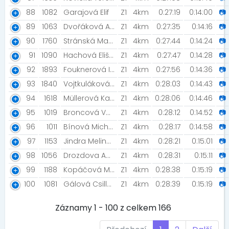
88
1082
Garajová Elif
Z1
4km
0:27:19
0:14:00
📷
89
1063
Dvořáková Anna
Z1
4km
0:27:35
0:14:16
📷
90
1760
Stránská Martina [Mix]
Z1
4km
0:27:44
0:14:24
📷
91
1090
Hachová Eliška
Z1
4km
0:27:47
0:14:28
📷
92
1893
Fouknerová Irena
Z1
4km
0:27:56
0:14:36
📷
93
1840
Vojtkuláková Jůlie
Z1
4km
0:28:03
0:14:43
📷
94
1618
Müllerová Kateřina
Z1
4km
0:28:06
0:14:46
📷
95
1019
Broncová Vavrdová Zuzana
Z1
4km
0:28:12
0:14:52
📷
96
1011
Bínová Michaela
Z1
4km
0:28:17
0:14:58
📷
97
1153
Jindra Melinda
Z1
4km
0:28:21
0:15:01
📷
98
1056
Drozdova Anastasija
Z1
4km
0:28:31
0:15:11
📷
99
1188
Kopáčová Míša [A_MMM_P]
Z1
4km
0:28:38
0:15:19
📷
100
1081
Gálová Csilla [KulDor]
Z1
4km
0:28:39
0:15:19
📷
Záznamy 1 - 100 z celkem 166