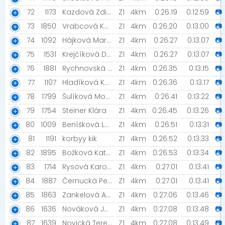
72
1173
Kazdová Zdislava
Z1
4km
0:26:19
0:12:59
📷
73
1850
Vrabcová Kateřina
Z1
4km
0:26:20
0:13:00
📷
74
1092
Hájková Martina [Adidas runners Prague]
Z1
4km
0:26:27
0:13:07
📷
75
1531
Krejčíková Daniela [Klub Rozběháme Česko]
Z1
4km
0:26:27
0:13:07
📷
76
1881
Rychnovská Veronika
Z1
4km
0:26:35
0:13:15
📷
77
1107
Hladíková Kateřina
Z1
4km
0:26:36
0:13:17
📷
78
1799
Šulíková Monika
Z1
4km
0:26:41
0:13:22
📷
79
1754
Steiner Klára
Z1
4km
0:26:45
0:13:26
📷
80
1009
Beníšková Lucie
Z1
4km
0:26:51
0:13:31
📷
81
1191
korbyy kik
Z1
4km
0:26:52
0:13:33
📷
82
1895
Božková Kateřina
Z1
4km
0:26:53
0:13:34
📷
83
1714
Rysová Karolína
Z1
4km
0:27:01
0:13:41
📷
84
1887
Černucká Petra
Z1
4km
0:27:01
0:13:41
📷
85
1863
Zankelová Adéla
Z1
4km
0:27:06
0:13:46
📷
86
1636
Nováková Jana
Z1
4km
0:27:08
0:13:48
📷
87
1639
Novická Tereza [Žatec]
Z1
4km
0:27:08
0:13:49
📷