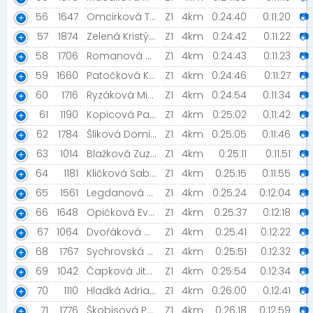
56
1647
Omcirková Tereza
Z1
4km
0:24:40
0:11:20
📷
57
1874
Zelená Kristýna [Šneci v běhu ]
Z1
4km
0:24:42
0:11:22
📷
58
1706
Romanová Milada
Z1
4km
0:24:43
0:11:23
📷
59
1660
Patočková Kateřina
Z1
4km
0:24:46
0:11:27
📷
60
1716
Ryzáková Michaela
Z1
4km
0:24:54
0:11:34
📷
61
1190
Kopicová Pavla
Z1
4km
0:25:02
0:11:42
📷
62
1784
Šliková Dominika [Neoňáci]
Z1
4km
0:25:05
0:11:46
📷
63
1014
Blažková Zuzana [blondyny_v_behu]
Z1
4km
0:25:11
0:11:51
📷
64
1181
Kličková Sabina
Z1
4km
0:25:15
0:11:55
📷
65
1561
Legdanová Kamila
Z1
4km
0:25:24
0:12:04
📷
66
1648
Opičková Evelína
Z1
4km
0:25:37
0:12:18
📷
67
1064
Dvořáková Markéta
Z1
4km
0:25:41
0:12:22
📷
68
1767
Sychrovská Markéta
Z1
4km
0:25:51
0:12:32
📷
69
1042
Čapková Jitka
Z1
4km
0:25:54
0:12:34
📷
70
1110
Hladká Adriana
Z1
4km
0:26:00
0:12:41
📷
71
1776
Škobisová Petra
Z1
4km
0:26:18
0:12:59
📷