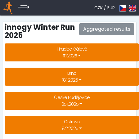
CZK /
EUR
innogy Winter Run
Aggregated results
2025
Hradec Králové
11.1.2025
Brno
18.1.2025
České Budějovice
25.1.2025
Ostrava
8.2.2025