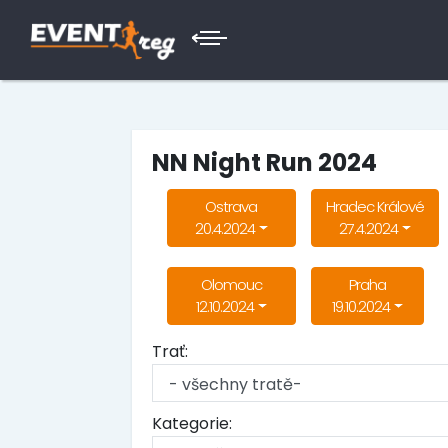
NN Night Run 2024
Ostrava
Hradec Králové
20.4.2024
27.4.2024
Olomouc
Praha
12.10.2024
19.10.2024
Trať:
Kategorie: