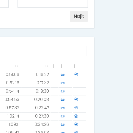
Najít
ℹ
ℹ
ℹ
0:51:06
0:16:22
📜
📇
0:52:16
0:17:32
📜
0:54:14
0:19:30
📜
0:54:53
0:20:08
📜
📇
0:57:32
0:22:47
📜
📇
1:02:14
0:27:30
📜
📇
1:09:11
0:34:26
📜
📇
1:09:47
0:35:03
📜
📇