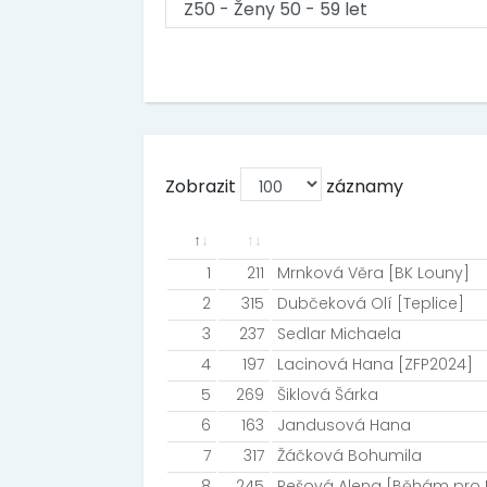
Zobrazit
záznamy
1
211
Mrnková Věra [BK Louny]
2
315
Dubčeková Olí [Teplice]
3
237
Sedlar Michaela
4
197
Lacinová Hana [ZFP2024]
5
269
Šiklová Šárka
6
163
Jandusová Hana
7
317
Žáčková Bohumila
8
245
Rešová Alena [Běhám pro 