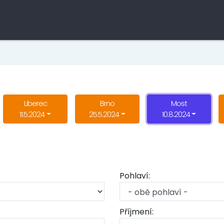
Liberec
Brno
Most
11.5.2024
25.5.2024
10.8.2024
Pohlaví:
Příjmení: