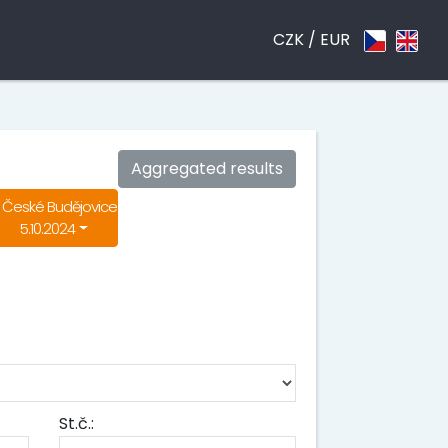
CZK /
EUR
Aggregated results
České Budějovice
5.10.2024
St.č.: