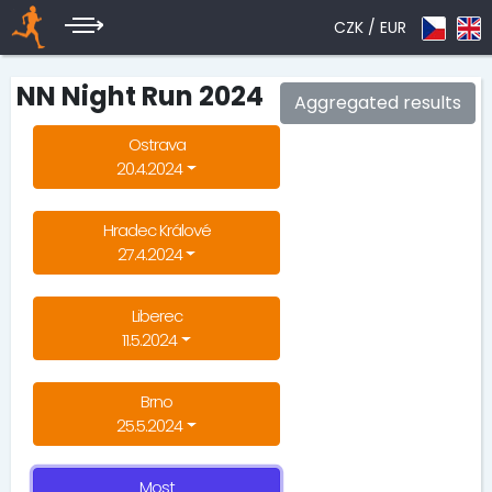
CZK /
EUR
NN Night Run 2024
Aggregated results
Ostrava
20.4.2024
Hradec Králové
27.4.2024
Liberec
11.5.2024
Brno
25.5.2024
Most