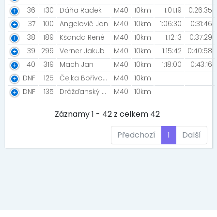
36
130
Dáňa Radek
M40
10km
1:01:19
0:26:35
37
100
Angelovič Jan
M40
10km
1:06:30
0:31:46
38
189
Kšanda René
M40
10km
1:12:13
0:37:29
39
299
Verner Jakub
M40
10km
1:15:42
0:40:58
40
319
Mach Jan
M40
10km
1:18:00
0:43:16
DNF
125
Čejka Bořivoj [Triathlon Team Chrudim]
M40
10km
DNF
135
Drážďanský Radim Filip [AK Duchcov]
M40
10km
Záznamy 1 - 42 z celkem 42
Předchozí
1
Další