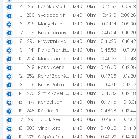
4
251
Růžička Martin [Little Rose Team]
M40
10km
0:42:57
0:08:13
5
266
Svoboda Vít [GW Moves]
M40
10km
0:43:10
0:08:26
6
208
Manych Jaroslav
M40
10km
0:44:14
0:09:30
7
115
Brzek Tomáš [Statutární město Most]
M40
10km
0:45:04
0:10:20
8
297
Provazník Pavel [Vrskmaň]
M40
10km
0:45:26
0:10:42
9
141
Fialka František [Běžci Chomutov ]
M40
10km
0:45:53
0:11:09
10
204
Macek Jiří [KOB Litvínov ]
M40
10km
0:46:27
0:11:43
11
249
Rosa Zdeněk [Hopman Team Žatec]
M40
10km
0:46:50
0:12:05
12
252
Řehoř Zdeněk [STG Strupčice]
M40
10km
0:47:05
0:12:20
13
119
Bureš Robin [Cítoliby]
M40
10km
0:47:11
0:12:27
14
270
Šimík Pavel [Běžci Chomutov]
M40
10km
0:47:32
0:12:48
15
177
Končel Jan
M40
10km
0:47:45
0:13:01
16
248
Röhrich Robin [Adventní běhání]
M40
10km
0:48:28
0:13:44
17
291
Tvrdík Aleš
M40
10km
0:48:51
0:14:07
18
303
Vinař Karel
M40
10km
0:48:58
0:14:13
19
278
Štěpán Petr
M40
10km
0:49:22
0:14:38