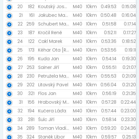
20
182
Koutský Josef [Chomutov ]
M40
10km
0:49:53
0:15:08
21
161
Jakubec Martin
M40
10km
0:50:48
0:16:04
22
259
Schubert Martin [STAR GYM]
M40
10km
0:51:58
0:17:14
23
187
Kročil René
M40
10km
0:52:11
0:17:27
24
122
Cakl Marek
M40
10km
0:53:36
0:18:52
25
173
Kéhar Ota [Rozběháme Plzeň]
M40
10km
0:53:56
0:19:11
26
195
Kuda Jan
M40
10km
0:54:14
0:19:30
27
253
Sainer Jiří
M40
10km
0:55:51
0:21:07
28
230
Petružela Marek
M40
10km
0:55:53
0:21:09
29
202
Litavský Pavel
M40
10km
0:56:04
0:21:20
30
321
Flos Jan
M40
10km
0:56:19
0:21:35
31
156
Hrabovský Miloš
M40
10km
0:57:28
0:22:44
32
194
Kučera Láďa
M40
10km
0:57:44
0:23:00
33
281
Šulc Jiří
M40
10km
0:58:14
0:23:30
34
289
Toman Vladimír
M40
10km
0:59:20
0:24:36
35
324
Staněk Libor
M40
10km
0:59:57
0:25:13