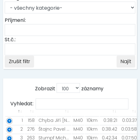
Příjmení:
St.č.:
Zrušit filtr
Najít
Zobrazit
záznamy
Vyhledat:
1
158
Chyba Jiří [Nutrend Specialized]
M40
10km
0:38:21
0:03:37
2
276
Štajnc Pavel [BK Louny]
M40
10km
0:38:42
0:03:58
3
263
Stumpf Michal [Most]
M40
10km
0:42:34
0:07:50