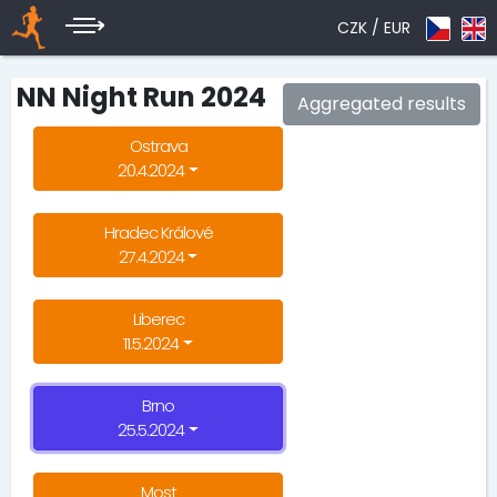
CZK /
EUR
NN Night Run 2024
Aggregated results
Ostrava
20.4.2024
Hradec Králové
27.4.2024
Liberec
11.5.2024
Brno
25.5.2024
Most