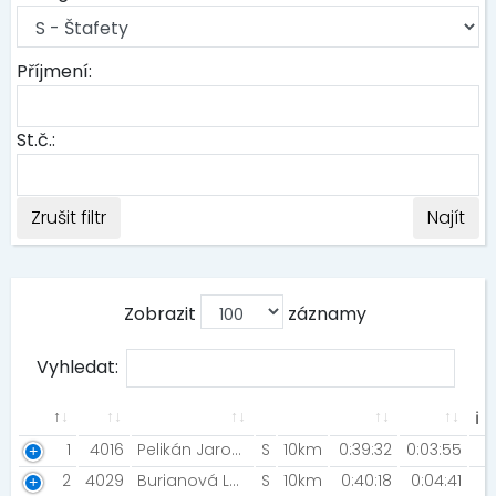
Příjmení:
St.č.:
Zrušit filtr
Najít
Zobrazit
záznamy
Vyhledat:
ℹ
1
4016
Pelikán Jaroslav Pelikánová Michaela
S
10km
0:39:32
0:03:55
2
4029
Burianová Lenka Burian Miroslav [NIGHT RUN TEAM]
S
10km
0:40:18
0:04:41