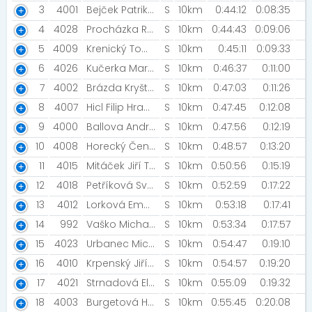
3
4001
Bejček Patrik Hroudný Adam [MIZUNO TEAM]
S
10km
0:44:12
0:08:35
4
4028
Procházka Roman Skipala Milan [ROZBĚHÁME BRNO]
S
10km
0:44:43
0:09:06
5
4009
Krenický Tomáš Zeráková Petra [KPMG Brno]
S
10km
0:45:11
0:09:33
6
4026
Kučerka Martin Kučerka Petr [Klub šachových běžců]
S
10km
0:46:37
0:11:00
7
4002
Brázda Kryštof Brázdová Natália [Rozbehamebrno ]
S
10km
0:47:03
0:11:26
8
4007
Hicl Filip Hrabálková Denisa [Rozběháme Brno]
S
10km
0:47:45
0:12:08
9
4000
Ballova Andrea Balla Ťažký Miloš [Behaj s Andy]
S
10km
0:47:56
0:12:19
10
4008
Horecký Čeněk Horecká Eliška [Novis Team]
S
10km
0:48:57
0:13:20
11
4015
Mitáček Jiří Tesárková Zita [M-sport]
S
10km
0:50:56
0:15:19
12
4018
Petříková Světlana Petříková Marie [M+D]
S
10km
0:52:59
0:17:22
13
4012
Lorková Ema Kuchárová Kamila
S
10km
0:53:18
0:17:41
14
992
Vaško Michal [DRMF]
S
10km
0:53:34
0:17:57
15
4023
Urbanec Michal Bařina Jan
S
10km
0:54:47
0:19:10
16
4010
Krpenský Jiří Krpenská Hedvika [HEJA]
S
10km
0:54:57
0:19:20
17
4021
Strnadová Elizabeth Dobrovolná Lucie
S
10km
0:55:09
0:19:32
18
4003
Burgetová Hanka Petrželová Lenka
S
10km
0:55:45
0:20:08