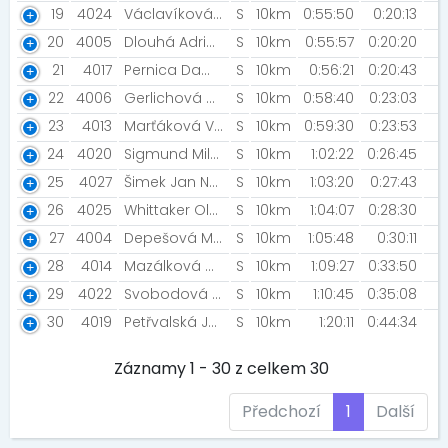
19
4024
Václavíková Dominika Drobná Dominika
S
10km
0:55:50
0:20:13
20
4005
Dlouhá Adriana Dlouhý Ivo [SK Druhý dech]
S
10km
0:55:57
0:20:20
21
4017
Pernica Damián Malár Ladislav
S
10km
0:56:21
0:20:43
22
4006
Gerlichová Magdaléna Małyjurková Karolína
S
10km
0:58:40
0:23:03
23
4013
Marťáková Věra Marťáková Barbora
S
10km
0:59:30
0:23:53
24
4020
Sigmund Milan Sigmund David [Rozběháme Břeclav]
S
10km
1:02:22
0:26:45
25
4027
Šimek Jan Nezval Vojtěch
S
10km
1:03:20
0:27:43
26
4025
Whittaker Olga Faltejsková Michaela [ŠBV]
S
10km
1:04:07
0:28:30
27
4004
Depešová Martina Zumr David
S
10km
1:05:48
0:30:11
28
4014
Mazálková Michaela Čelechovská Hana
S
10km
1:09:27
0:33:50
29
4022
Svobodová Nina Kovický Ondřej
S
10km
1:10:45
0:35:08
30
4019
Petřvalská Jarmila Hromková Veronika [J&acute;Elita run ]
S
10km
1:20:11
0:44:34
Záznamy 1 - 30 z celkem 30
Předchozí
1
Další