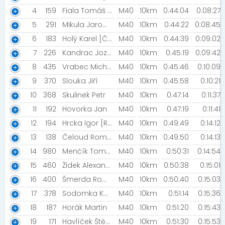
4
159
Fiala Tomáš [Luleč]
M40
10km
0:44:04
0:08:27
5
291
Mikula Jaromír
M40
10km
0:44:22
0:08:45
6
183
Holý Karel [Černí panteři]
M40
10km
0:44:39
0:09:02
7
226
Kandrac Jozef
M40
10km
0:45:19
0:09:42
8
435
Vrabec Michal
M40
10km
0:45:46
0:10:09
9
370
Slouka Jiří
M40
10km
0:45:58
0:10:21
10
368
Skulinek Petr
M40
10km
0:47:14
0:11:37
11
192
Hovorka Jan
M40
10km
0:47:19
0:11:41
12
194
Hrcka Igor [Running Team Baník Čáry]
M40
10km
0:49:49
0:14:12
13
138
Čeloud Roman [Trista60]
M40
10km
0:49:50
0:14:13
14
980
Menčík Tomáš
M40
10km
0:50:31
0:14:54
15
460
Židek Alexander
M40
10km
0:50:38
0:15:01
16
400
Šmerda Roman
M40
10km
0:50:40
0:15:03
17
378
Sodomka Kamil [DÁŠA2024]
M40
10km
0:51:14
0:15:36
18
187
Horák Martin
M40
10km
0:51:20
0:15:43
19
171
Havlíček Štěpán
M40
10km
0:51:30
0:15:53