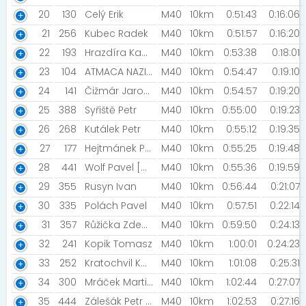
20
130
Celý Erik
M40
10km
0:51:43
0:16:06
21
256
Kubec Radek
M40
10km
0:51:57
0:16:20
22
193
Hrazdíra Kamil
M40
10km
0:53:38
0:18:01
23
104
ATMACA NAZIM TUNCAY
M40
10km
0:54:47
0:19:10
24
141
Čižmár Jaroslav
M40
10km
0:54:57
0:19:20
25
388
Syřiště Petr
M40
10km
0:55:00
0:19:23
26
268
Kutálek Petr
M40
10km
0:55:12
0:19:35
27
177
Hejtmánek Petr
M40
10km
0:55:25
0:19:48
28
441
Wolf Pavel [CanisOvis!]
M40
10km
0:55:36
0:19:59
29
355
Rusyn Ivan
M40
10km
0:56:44
0:21:07
30
335
Polách Pavel
M40
10km
0:57:51
0:22:14
31
357
Růžička Zdenek
M40
10km
0:59:50
0:24:13
32
241
Kopik Tomasz
M40
10km
1:00:01
0:24:23
33
252
Kratochvil Karel [Kriplyx ]
M40
10km
1:01:08
0:25:31
34
300
Mráček Martin [Patria FInance]
M40
10km
1:02:44
0:27:07
35
444
Zálešák Petr [Rozběháme Břeclav]
M40
10km
1:02:53
0:27:16