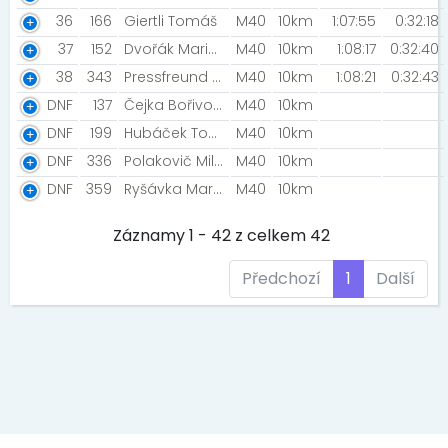
36
166
Giertli Tomáš
M40
10km
1:07:55
0:32:18
37
152
Dvořák Marian
M40
10km
1:08:17
0:32:40
38
343
Pressfreund Jiří
M40
10km
1:08:21
0:32:43
DNF
137
Čejka Bořivoj [Triathlon Team Chrudim]
M40
10km
DNF
199
Hubáček Tomáš [Run magazine team]
M40
10km
DNF
336
Polakovič Milan
M40
10km
DNF
359
Ryšávka Martin
M40
10km
Záznamy 1 - 42 z celkem 42
Předchozí
1
Další