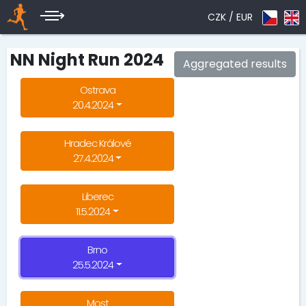
CZK /
EUR
NN Night Run 2024
Aggregated results
Ostrava
20.4.2024
Hradec Králové
27.4.2024
Liberec
11.5.2024
Brno
25.5.2024
Most