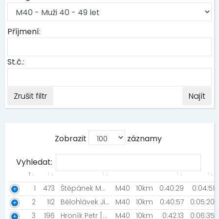
Příjmení:
St.č.:
Zrušit filtr
Najít
Zobrazit
záznamy
Vyhledat:
1
473
Štěpánek Martin [ENDEKA team]
M40
10km
0:40:29
0:04:51
2
112
Bělohlávek Jiří [Optimal-Energy.cz]
M40
10km
0:40:57
0:05:20
3
196
Hroník Petr [Brno]
M40
10km
0:42:13
0:06:35