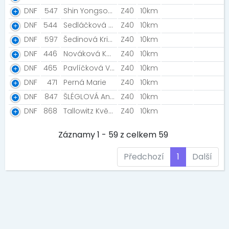
DNF
547
Shin Yongsoon
Z40
10km
DNF
544
Sedláčková Veronika
Z40
10km
DNF
597
Šedinová Kristýna [Prostě běž!]
Z40
10km
DNF
446
Nováková Kamila
Z40
10km
DNF
465
Pavlíčková Veronika [Adventní běhání]
Z40
10km
DNF
471
Perná Marie
Z40
10km
DNF
847
ŠLÉGLOVÁ Andrea [RunBo Team Liberec]
Z40
10km
DNF
868
Tallowitz Květka [Good runners]
Z40
10km
Záznamy 1 - 59 z celkem 59
Předchozí
1
Další