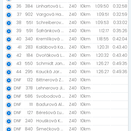
36
384
Linhartová Lucie [TEAM]
Z40
10km
1:09:50
0:32:58
37
902
Vargová Hanka [SAB2024]
Z40
10km
1:09:51
0:32:59
38
551
Schreiberová Petra
Z40
10km
1:09:53
0:33:02
39
591
Šafránková Ficková Eva
Z40
10km
1:12:17
0:35:26
40
340
Kremlíková Zuzana
Z40
10km
1:18:55
0:42:04
41
283
Kalábová Kateřina [NN2023]
Z40
10km
1:20:31
0:43:40
42
184
Dvořáková Lucie [NN2023]
Z40
10km
1:20:32
0:43:40
43
550
Schmidt Jana [Adient Roudnice nad Labem ]
Z40
10km
1:26:27
0:49:35
44
295
Kaucká Jarmila [Mršiny]
Z40
10km
1:26:27
0:49:36
DNF
132
Bittnerová Zuzana [Běh(na)KOPEC]
Z40
10km
DNF
378
Lehnerova Jitka [Yellow Thunder ]
Z40
10km
DNF
586
Svobodová Kateřina
Z40
10km
DNF
111
Baďurová Alena [Šneci v běhu ]
Z40
10km
DNF
127
Bérešová Ľubica
Z40
10km
DNF
240
Houšková Kateřina [PROSTĚ MY!]
Z40
10km
DNF
840
Šimečková Veronika [NN2024]
Z40
10km