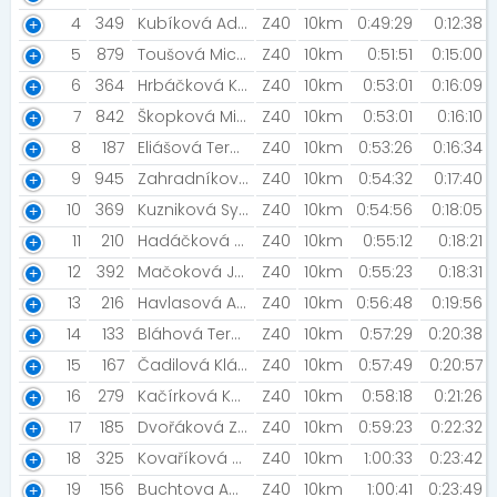
4
349
Kubíková Adéla
Z40
10km
0:49:29
0:12:38
5
879
Toušová Michaela
Z40
10km
0:51:51
0:15:00
6
364
Hrbáčková Klára [KLECANY]
Z40
10km
0:53:01
0:16:09
7
842
Škopková Michaela [Běh Kladno]
Z40
10km
0:53:01
0:16:10
8
187
Eliášová Tereza [We love run.cz]
Z40
10km
0:53:26
0:16:34
9
945
Zahradníková Veronika [TJ Harant Pecka]
Z40
10km
0:54:32
0:17:40
10
369
Kuzniková Sylvie [regioRun]
Z40
10km
0:54:56
0:18:05
11
210
Hadáčková Markéta
Z40
10km
0:55:12
0:18:21
12
392
Mačoková Jarka [NN]
Z40
10km
0:55:23
0:18:31
13
216
Havlasová Andrea
Z40
10km
0:56:48
0:19:56
14
133
Bláhová Tereza
Z40
10km
0:57:29
0:20:38
15
167
Čadilová Klára
Z40
10km
0:57:49
0:20:57
16
279
Kačírková Kateřina
Z40
10km
0:58:18
0:21:26
17
185
Dvořáková Zuzana [Šneci v běhu]
Z40
10km
0:59:23
0:22:32
18
325
Kovaříková Klára
Z40
10km
1:00:33
0:23:42
19
156
Buchtova Adela
Z40
10km
1:00:41
0:23:49