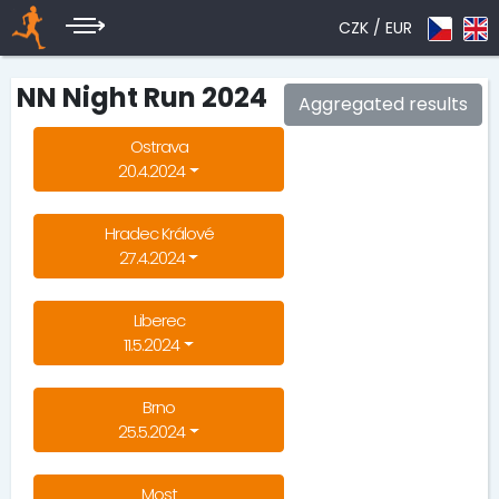
CZK /
EUR
NN Night Run 2024
Aggregated results
Ostrava
20.4.2024
Hradec Králové
27.4.2024
Liberec
11.5.2024
Brno
25.5.2024
Most