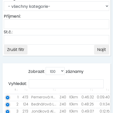
Příjmení:
St.č.:
Zrušit filtr
Najít
Zobrazit
záznamy
Vyhledat:
1
473
Pernerová Hana
Z40
10km
0:46:32
0:09:40
2
124
Bednářová Lída
Z40
10km
0:48:25
0:11:34
3
273
Jonáková Alena [running_alca]
Z40
10km
0:49:07
0:12:15