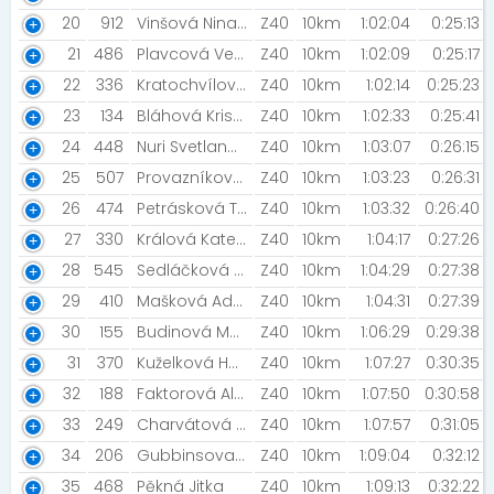
20
912
Vinšová Nina [Luhováci]
Z40
10km
1:02:04
0:25:13
21
486
Plavcová Veronika
Z40
10km
1:02:09
0:25:17
22
336
Kratochvílová Pavlína
Z40
10km
1:02:14
0:25:23
23
134
Bláhová Kristýna
Z40
10km
1:02:33
0:25:41
24
448
Nuri Svetlana [NN2024]
Z40
10km
1:03:07
0:26:15
25
507
Provazníková Radka [Borec a Bohyně]
Z40
10km
1:03:23
0:26:31
26
474
Petrásková Tereza
Z40
10km
1:03:32
0:26:40
27
330
Králová Kateřina
Z40
10km
1:04:17
0:27:26
28
545
Sedláčková Dana [ASETA]
Z40
10km
1:04:29
0:27:38
29
410
Mašková Adriana [NN2023]
Z40
10km
1:04:31
0:27:39
30
155
Budinová Marta
Z40
10km
1:06:29
0:29:38
31
370
Kuželková Hana
Z40
10km
1:07:27
0:30:35
32
188
Faktorová Alena
Z40
10km
1:07:50
0:30:58
33
249
Charvátová Irena [Dýda Tým]
Z40
10km
1:07:57
0:31:05
34
206
Gubbinsova Nina
Z40
10km
1:09:04
0:32:12
35
468
Pěkná Jitka
Z40
10km
1:09:13
0:32:22