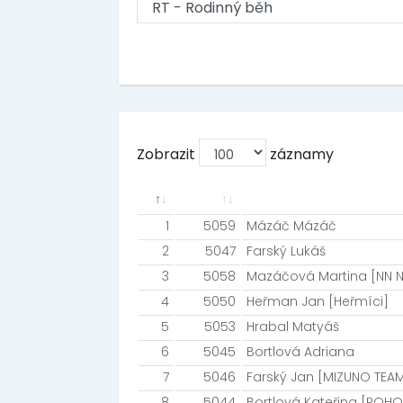
Zobrazit
záznamy
1
5059
Mázáč Mázáč
2
5047
Farský Lukáš
3
5058
Mazáčová Martina [NN N
4
5050
Heřman Jan [Heřmíci]
5
5053
Hrabal Matyáš
6
5045
Bortlová Adriana
7
5046
Farský Jan [MIZUNO TEA
8
5044
Bortlová Kateřina [POH