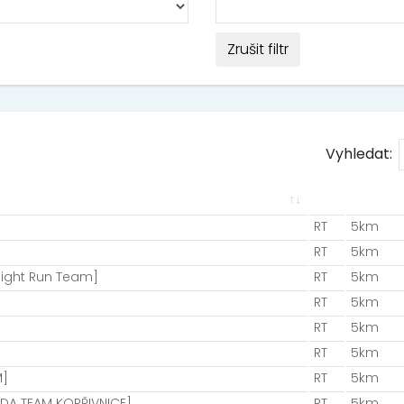
Zrušit filtr
Vyhledat:
RT
5km
RT
5km
ight Run Team]
RT
5km
RT
5km
RT
5km
RT
5km
M]
RT
5km
ODA TEAM KOPŘIVNICE]
RT
5km