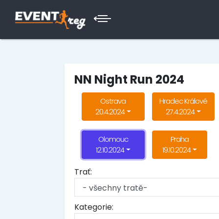
NN Night Run 2024
Ostrava
Hradec Králové
20.4.2024
27.4.2024
Olomouc
Praha
12.10.2024
19.10.2024
Trať:
Kategorie: