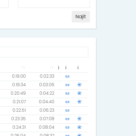
Najít
ℹ
ℹ
ℹ
0:19:00
0:02:33
📜
0:19:34
0:03:06
📜
📇
0:20:49
0:04:22
📜
📇
0:21:07
0:04:40
📜
📇
0:22:51
0:06:23
📜
0:23:35
0:07:08
📜
📇
0:24:31
0:08:04
📜
📇
0:25:04
0:08:37
📜
📇