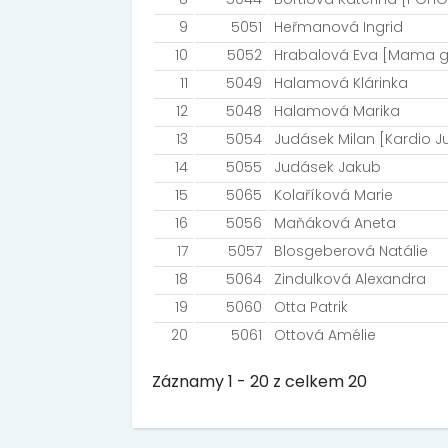
9
5051
Heřmanová Ingrid
10
5052
Hrabalová Eva [Mama 
11
5049
Halamová Klárinka
12
5048
Halamová Marika
13
5054
Judásek Milan [Kardio Ju
14
5055
Judásek Jakub
15
5065
Kolaříková Marie
16
5056
Maňáková Aneta
17
5057
Blosgeberová Natálie
18
5064
Zindulková Alexandra
19
5060
Otta Patrik
20
5061
Ottová Amélie
Záznamy 1 - 20 z celkem 20