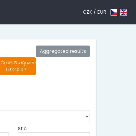
CZK /
EUR
Aggregated results
České Budějovice
5.10.2024
St.č.: