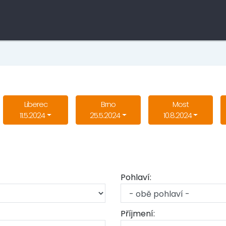
Liberec
Brno
Most
11.5.2024
25.5.2024
10.8.2024
Pohlaví:
Příjmení: