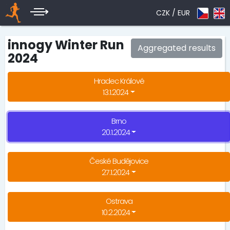
CZK /
EUR
innogy Winter Run
Aggregated results
2024
Hradec Králové
13.1.2024
Brno
20.1.2024
České Budějovice
27.1.2024
Ostrava
10.2.2024