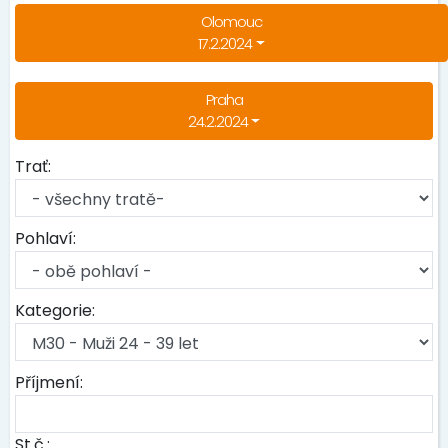
Olomouc
17.2.2024
Praha
24.2.2024
Trať:
Pohlaví:
Kategorie:
Příjmení:
St.č.: