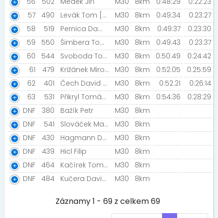
56
502
Medek Jiří
M30
8km
0:48:29
0:22:23
57
490
Levák Tom [Rozběháme Břeclav]
M30
8km
0:49:34
0:23:27
58
519
Pernica Damián
M30
8km
0:49:37
0:23:30
59
550
Šimbera Tomáš [EXTRA Brno]
M30
8km
0:49:43
0:23:37
60
544
Svoboda Tomáš [TOPWET RUNNING TEAM]
M30
8km
0:50:49
0:24:42
61
479
Križánek Miroslav
M30
8km
0:52:05
0:25:59
62
401
Čech David [TOPWET RUNNING TEAM]
M30
8km
0:52:21
0:26:14
63
531
Přikryl Tomáš [Kajesy]
M30
8km
0:54:36
0:28:29
DNF
380
Bažík Petr
M30
8km
DNF
541
Slováček Martin
M30
8km
DNF
430
Hagmann Daniel
M30
8km
DNF
439
Hicl Filip
M30
8km
DNF
464
Kačírek Tomáš
M30
8km
DNF
484
Kučera David [ZFP2023]
M30
8km
Záznamy 1 - 69 z celkem 69