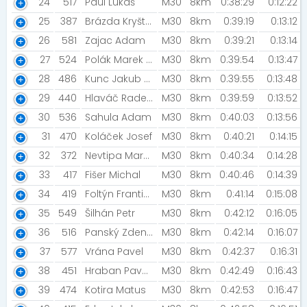
24
517
Paul Lukáš
M30
8km
0:38:29
0:12:22
25
387
Brázda Kryštof [Rozbehamebrno ]
M30
8km
0:39:19
0:13:12
26
581
Zajac Adam
M30
8km
0:39:21
0:13:14
27
524
Polák Marek [Kajesy]
M30
8km
0:39:54
0:13:47
28
486
Kunc Jakub [FC Barcelona]
M30
8km
0:39:55
0:13:48
29
440
Hlaváč Radek [Kyjov ]
M30
8km
0:39:59
0:13:52
30
536
Sahula Adam
M30
8km
0:40:03
0:13:56
31
470
Koláček Josef
M30
8km
0:40:21
0:14:15
32
372
Nevtipa Marek [Spašené Veverky]
M30
8km
0:40:34
0:14:28
33
417
Fišer Michal
M30
8km
0:40:46
0:14:39
34
419
Foltýn František
M30
8km
0:41:14
0:15:08
35
549
Šilhán Petr
M30
8km
0:42:12
0:16:05
36
516
Panský Zdeněk [Prostě běž!]
M30
8km
0:42:14
0:16:07
37
577
Vrána Pavel
M30
8km
0:42:37
0:16:31
38
451
Hraban Pavel [Hodor]
M30
8km
0:42:49
0:16:43
39
474
Kotira Matus
M30
8km
0:42:53
0:16:47