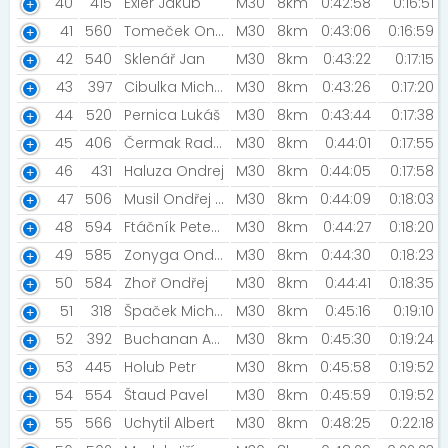
40
415
Exler Jakub
M30
8km
0:42:58
0:16:51
41
560
Tomeček Ondřej [babráci]
M30
8km
0:43:06
0:16:59
42
540
Sklenář Jan
M30
8km
0:43:22
0:17:15
43
397
Cibulka Michal
M30
8km
0:43:26
0:17:20
44
520
Pernica Lukáš
M30
8km
0:43:44
0:17:38
45
406
Čermak Radim
M30
8km
0:44:01
0:17:55
46
431
Haluza Ondrej
M30
8km
0:44:05
0:17:58
47
506
Musil Ondřej [AK Bastr Atlets]
M30
8km
0:44:09
0:18:03
48
594
Ftáčník Peter [JASTRABANI]
M30
8km
0:44:27
0:18:20
49
585
Zonyga Ondřej [TJ Věchnov]
M30
8km
0:44:30
0:18:23
50
584
Zhoř Ondřej
M30
8km
0:44:41
0:18:35
51
318
Špaček Michal [JASTRABANIA]
M30
8km
0:45:16
0:19:10
52
392
Buchanan Andrew
M30
8km
0:45:30
0:19:24
53
445
Holub Petr
M30
8km
0:45:58
0:19:52
54
554
Štaud Pavel
M30
8km
0:45:59
0:19:52
55
566
Uchytil Albert
M30
8km
0:48:25
0:22:18