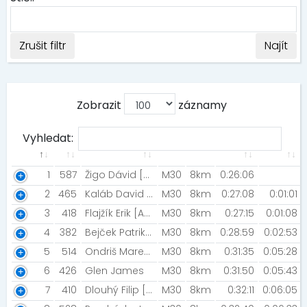
Zrušit filtr
Najít
Zobrazit
záznamy
Vyhledat:
1
587
Žigo Dávid [PROefekt team]
M30
8km
0:26:06
2
465
Kaláb David [AC Track & Field Brno]
M30
8km
0:27:08
0:01:01
3
418
Flajžík Erik [Ak Holíč]
M30
8km
0:27:15
0:01:08
4
382
Bejček Patrik [Mizuno Team]
M30
8km
0:28:59
0:02:53
5
514
Ondriš Marek [Bike4you Hlohovec]
M30
8km
0:31:35
0:05:28
6
426
Glen James
M30
8km
0:31:50
0:05:43
7
410
Dlouhý Filip [SK TRI CykloChlubna, Čochtanklub]
M30
8km
0:32:11
0:06:05