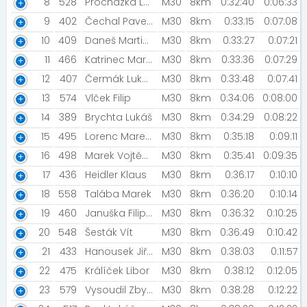
8
528
Procházka Lukáš [Svídnický extrém]
M30
8km
0:32:40
0:06:33
9
402
Čechal Pavel [GIA / Brno]
M30
8km
0:33:15
0:07:08
10
409
Daneš Martin [Rozběháme Břeclav]
M30
8km
0:33:27
0:07:21
11
466
Katrinec Marek
M30
8km
0:33:36
0:07:29
12
407
Čermák Lukáš [NN2024]
M30
8km
0:33:48
0:07:41
13
574
Vlček Filip
M30
8km
0:34:06
0:08:00
14
389
Brychta Lukáš
M30
8km
0:34:29
0:08:22
15
495
Lorenc Marek [Šneci v běhu]
M30
8km
0:35:18
0:09:11
16
498
Marek Vojtěch [NN2023]
M30
8km
0:35:41
0:09:35
17
436
Heidler Klaus
M30
8km
0:36:17
0:10:10
18
558
Talába Marek
M30
8km
0:36:20
0:10:14
19
460
Januška Filip [Rozběháme Břeclav ]
M30
8km
0:36:32
0:10:25
20
548
Šesták Vít
M30
8km
0:36:49
0:10:42
21
433
Hanousek Jiří [Road racing Podorlicko]
M30
8km
0:38:03
0:11:57
22
475
Králíček Libor
M30
8km
0:38:12
0:12:05
23
579
Vysoudil Zbyněk
M30
8km
0:38:28
0:12:22