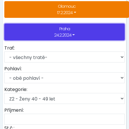
Olomouc
17.2.2024
Praha
24.2.2024
Trať:
Pohlaví:
Kategorie:
Příjmení:
St.č.: