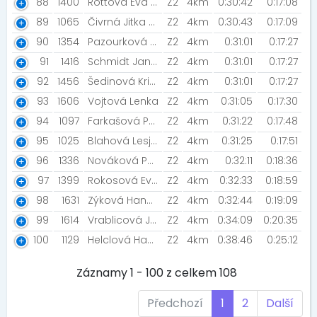
88
1400
Rottová Eva [Prostě běž! ]
Z2
4km
0:30:42
0:17:08
89
1065
Čivrná Jitka [Prostě běž!]
Z2
4km
0:30:43
0:17:09
90
1354
Pazourková Jirsová Veronika [Prostě běž]
Z2
4km
0:31:01
0:17:27
91
1416
Schmidt Jana [Adient Roudnice nad Labem ]
Z2
4km
0:31:01
0:17:27
92
1456
Šedinová Kristýna [Prostě běž!]
Z2
4km
0:31:01
0:17:27
93
1606
Vojtová Lenka
Z2
4km
0:31:05
0:17:30
94
1097
Farkašová Petra [Bistro Motol]
Z2
4km
0:31:22
0:17:48
95
1025
Blahová Lesja [Bistro Motol]
Z2
4km
0:31:25
0:17:51
96
1336
Nováková Petra [Holky z Alpinningu]
Z2
4km
0:32:11
0:18:36
97
1399
Rokosová Eva [Wapiňátkovi]
Z2
4km
0:32:33
0:18:59
98
1631
Zýková Hana [ŠBV]
Z2
4km
0:32:44
0:19:09
99
1614
Vrablicová Jana
Z2
4km
0:34:09
0:20:35
100
1129
Helclová Hana
Z2
4km
0:38:46
0:25:12
Záznamy 1 - 100 z celkem 108
Předchozí
1
2
Další