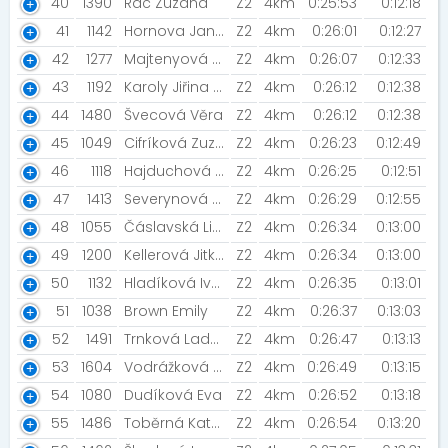
40
1390
Rác Zuzana
Z2
4km
0:25:53
0:12:18
41
1142
Hornova Jana [MIZUNO TEAM]
Z2
4km
0:26:01
0:12:27
42
1277
Majtenyová Eva
Z2
4km
0:26:07
0:12:33
43
1192
Karoly Jiřina [Prostě běž!]
Z2
4km
0:26:12
0:12:38
44
1480
Švecová Věra
Z2
4km
0:26:12
0:12:38
45
1049
Cifríková Zuzana
Z2
4km
0:26:23
0:12:49
46
1118
Hajduchová Jana
Z2
4km
0:26:25
0:12:51
47
1413
Severynová Viktoria
Z2
4km
0:26:29
0:12:55
48
1055
Čáslavská Linda [ŠBV]
Z2
4km
0:26:34
0:13:00
49
1200
Kellerová Jitka [ŠBV]
Z2
4km
0:26:34
0:13:00
50
1132
Hladíková Iva [ŠBV]
Z2
4km
0:26:35
0:13:01
51
1038
Brown Emily
Z2
4km
0:26:37
0:13:03
52
1491
Trnková Lada [ŠBV]
Z2
4km
0:26:47
0:13:13
53
1604
Vodrážková Petra
Z2
4km
0:26:49
0:13:15
54
1080
Dudíková Eva
Z2
4km
0:26:52
0:13:18
55
1486
Toběrná Katarína
Z2
4km
0:26:54
0:13:20