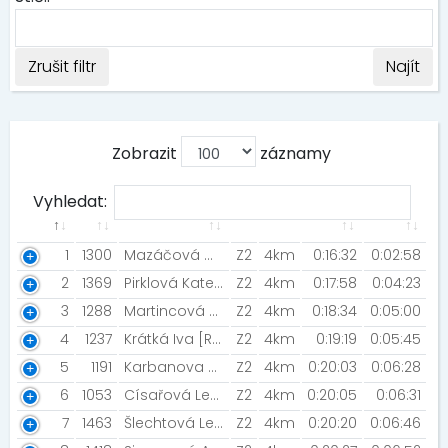
Zrušit filtr
Najít
Zobrazit
záznamy
Vyhledat:
1
1300
Mazáčová Martina [NN Night Run Team]
Z2
4km
0:16:32
0:02:58
2
1369
Pirklová Kateřina [Šneci v běhu]
Z2
4km
0:17:58
0:04:23
3
1288
Martincová Kateřina
Z2
4km
0:18:34
0:05:00
4
1237
Krátká Iva [Rozběháme Prahu]
Z2
4km
0:19:19
0:05:45
5
1191
Karbanova Michaela [Šneci v běhu]
Z2
4km
0:20:03
0:06:28
6
1053
Císařová Lenka [Night Run Team]
Z2
4km
0:20:05
0:06:31
7
1463
Šlechtová Lenka [Šneci v běhu]
Z2
4km
0:20:20
0:06:46