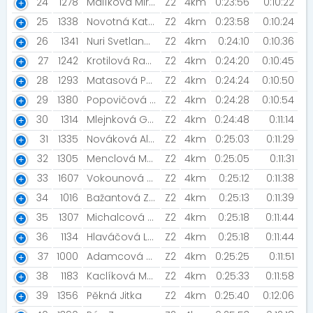
24
1278
Malíková Miroslava
Z2
4km
0:23:56
0:10:22
25
1338
Novotná Kateřina
Z2
4km
0:23:58
0:10:24
26
1341
Nuri Svetlana [NN2024]
Z2
4km
0:24:10
0:10:36
27
1242
Krotilová Radka [Šneci v běhu ]
Z2
4km
0:24:20
0:10:45
28
1293
Matasová Petra [Hudcov]
Z2
4km
0:24:24
0:10:50
29
1380
Popovičová Jarmila
Z2
4km
0:24:28
0:10:54
30
1314
Mlejnková Gabriela
Z2
4km
0:24:48
0:11:14
31
1335
Nováková Alena
Z2
4km
0:25:03
0:11:29
32
1305
Menclová Monika [Night Run Team]
Z2
4km
0:25:05
0:11:31
33
1607
Vokounová Marcela [Šneci]
Z2
4km
0:25:12
0:11:38
34
1016
Bažantová Zuzana
Z2
4km
0:25:13
0:11:39
35
1307
Michalcová Gabriela
Z2
4km
0:25:18
0:11:44
36
1134
Hlaváčová Lucie
Z2
4km
0:25:18
0:11:44
37
1000
Adamcová Petra
Z2
4km
0:25:25
0:11:51
38
1183
Kaclíková Martina [INTERSPORT]
Z2
4km
0:25:33
0:11:58
39
1356
Pěkná Jitka
Z2
4km
0:25:40
0:12:06