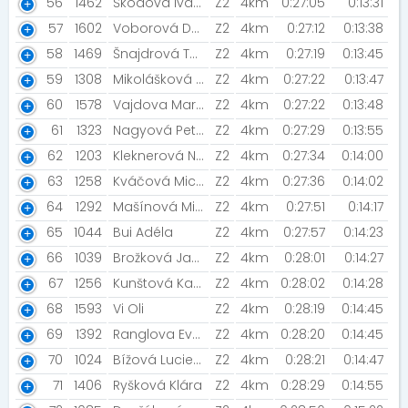
56
1462
Škodová Ivana
Z2
4km
0:27:05
0:13:31
57
1602
Voborová Denisa [Sneci v behu]
Z2
4km
0:27:12
0:13:38
58
1469
Šnajdrová Tereza
Z2
4km
0:27:19
0:13:45
59
1308
Mikolášková Alena
Z2
4km
0:27:22
0:13:47
60
1578
Vajdova Martina
Z2
4km
0:27:22
0:13:48
61
1323
Nagyová Petra [Šneci v běhu ]
Z2
4km
0:27:29
0:13:55
62
1203
Kleknerová Nikola
Z2
4km
0:27:34
0:14:00
63
1258
Kváčová Michaela [Šneci v běhu / Prostě běž!]
Z2
4km
0:27:36
0:14:02
64
1292
Mašínová Miluše
Z2
4km
0:27:51
0:14:17
65
1044
Bui Adéla
Z2
4km
0:27:57
0:14:23
66
1039
Brožková Jana
Z2
4km
0:28:01
0:14:27
67
1256
Kunštová Kateřina [Rozběháme Strakonice]
Z2
4km
0:28:02
0:14:28
68
1593
Vi Oli
Z2
4km
0:28:19
0:14:45
69
1392
Ranglova Eva [PROSTĚ BĚŽ!]
Z2
4km
0:28:20
0:14:45
70
1024
Bížová Lucie [Běžec+]
Z2
4km
0:28:21
0:14:47
71
1406
Ryšková Klára
Z2
4km
0:28:29
0:14:55