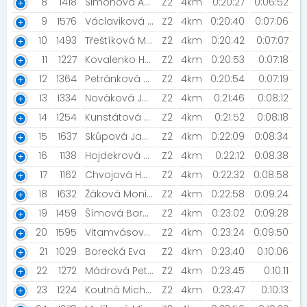
8
1418
Simonová Andrea [ŠBV]
Z2
4km
0:20:27
0:06:52
9
1576
Václaviková Daniela
Z2
4km
0:20:40
0:07:06
10
1493
Třeštíková Michaela [NN2023]
Z2
4km
0:20:42
0:07:07
11
1227
Kovalenko Hejlová Lenka
Z2
4km
0:20:53
0:07:18
12
1364
Petránková Zuzana
Z2
4km
0:20:54
0:07:19
13
1334
Nováková Jaroslava [SKPV PI]
Z2
4km
0:21:46
0:08:12
14
1254
Kunstátová Marie [Šneci v běhu]
Z2
4km
0:21:52
0:08:18
15
1637
Skůpová Jana [Šneci v běhu]
Z2
4km
0:22:09
0:08:34
16
1138
Hojdekrová Alena [Cyklo Jiřička České Budějovice]
Z2
4km
0:22:12
0:08:38
17
1162
Chvojová Hana [Sokol Buštěhrad]
Z2
4km
0:22:32
0:08:58
18
1632
Žáková Monika [Šneci v běhu]
Z2
4km
0:22:58
0:09:24
19
1459
Šímová Barbara
Z2
4km
0:23:02
0:09:28
20
1595
Vitamvásová Jana
Z2
4km
0:23:24
0:09:50
21
1029
Borecká Eva
Z2
4km
0:23:40
0:10:06
22
1272
Mádrová Petra
Z2
4km
0:23:45
0:10:11
23
1224
Koutná Michaela
Z2
4km
0:23:47
0:10:13