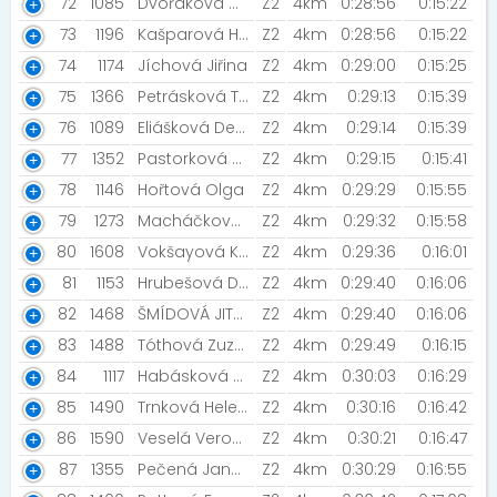
72
1085
Dvořáková Gabriela
Z2
4km
0:28:56
0:15:22
73
1196
Kašparová Hana [Prostě běž!]
Z2
4km
0:28:56
0:15:22
74
1174
Jíchová Jiřina
Z2
4km
0:29:00
0:15:25
75
1366
Petrásková Tereza
Z2
4km
0:29:13
0:15:39
76
1089
Eliášková Denisa
Z2
4km
0:29:14
0:15:39
77
1352
Pastorková Eva
Z2
4km
0:29:15
0:15:41
78
1146
Hořtová Olga
Z2
4km
0:29:29
0:15:55
79
1273
Macháčková Andrea
Z2
4km
0:29:32
0:15:58
80
1608
Vokšayová Kateřina
Z2
4km
0:29:36
0:16:01
81
1153
Hrubešová Danča [ŠBV]
Z2
4km
0:29:40
0:16:06
82
1468
ŠMÍDOVÁ JITKA [Prostě běž!]
Z2
4km
0:29:40
0:16:06
83
1488
Tóthová Zuzana
Z2
4km
0:29:49
0:16:15
84
1117
Habásková Markéta [Baby Vital]
Z2
4km
0:30:03
0:16:29
85
1490
Trnková Helena [Proště běž! Ledňáček 2022]
Z2
4km
0:30:16
0:16:42
86
1590
Veselá Veronika [ŠBV]
Z2
4km
0:30:21
0:16:47
87
1355
Pečená Jana [Skladníci]
Z2
4km
0:30:29
0:16:55