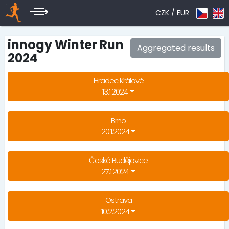
CZK /
EUR
innogy Winter Run
Aggregated results
2024
Hradec Králové
13.1.2024
Brno
20.1.2024
České Budějovice
27.1.2024
Ostrava
10.2.2024