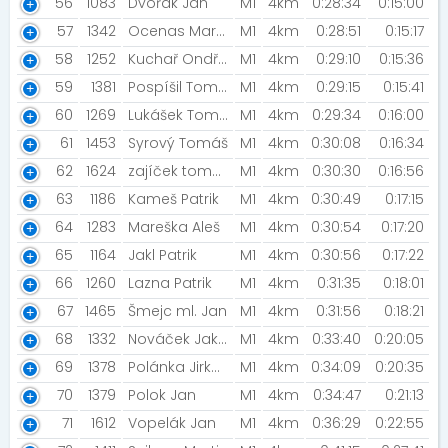
56
1083
Dvořák Jan
M1
4km
0:28:34
0:15:00
57
1342
Ocenas Martin
M1
4km
0:28:51
0:15:17
58
1252
Kuchař Ondřej [Blesk]
M1
4km
0:29:10
0:15:36
59
1381
Pospíšil Tomáš
M1
4km
0:29:15
0:15:41
60
1269
Lukášek Tomáš
M1
4km
0:29:34
0:16:00
61
1453
Syrový Tomáš
M1
4km
0:30:08
0:16:34
62
1624
zajíček tomáš
M1
4km
0:30:30
0:16:56
63
1186
Kameš Patrik
M1
4km
0:30:49
0:17:15
64
1283
Mareška Aleš
M1
4km
0:30:54
0:17:20
65
1164
Jakl Patrik
M1
4km
0:30:56
0:17:22
66
1260
Lazna Patrik
M1
4km
0:31:35
0:18:01
67
1465
Šmejc ml. Jan
M1
4km
0:31:56
0:18:21
68
1332
Nováček Jakub [Volkovi & Nováčci]
M1
4km
0:33:40
0:20:05
69
1378
Polánka Jirka [JaJi]
M1
4km
0:34:09
0:20:35
70
1379
Polok Jan
M1
4km
0:34:47
0:21:13
71
1612
Vopelák Jan
M1
4km
0:36:29
0:22:55