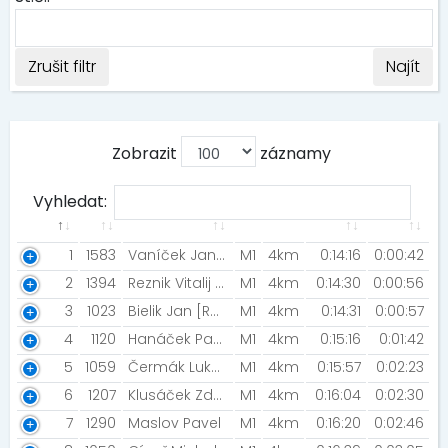
Zrušit filtr
Najít
Zobrazit
záznamy
Vyhledat:
1
1583
Vaníček Jan [MIZUNO TEAM / NIGHT RUN TEAM]
M1
4km
0:14:16
0:00:42
2
1394
Reznik Vitalij [NIGHT RUN TEAM ]
M1
4km
0:14:30
0:00:56
3
1023
Bielik Jan [Rozběháme Česko]
M1
4km
0:14:31
0:00:57
4
1120
Hanáček Pavel [Šneci v běhu]
M1
4km
0:15:16
0:01:42
5
1059
Čermák Lukáš [PSK OLYMP PRAHA]
M1
4km
0:15:57
0:02:23
6
1207
Klusáček Zdeněk [OCR Čelákovice]
M1
4km
0:16:04
0:02:30
7
1290
Maslov Pavel
M1
4km
0:16:20
0:02:46