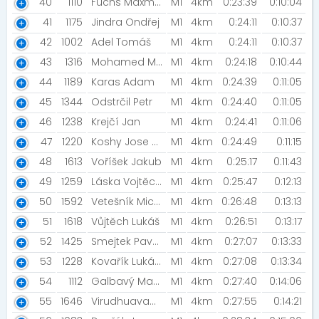
40
1110
Fuchs Maxmilián
M1
4km
0:23:39
0:10:04
41
1175
Jindra Ondřej
M1
4km
0:24:11
0:10:37
42
1002
Adel Tomáš
M1
4km
0:24:11
0:10:37
43
1316
Mohamed Mubarak Haneen Farman
M1
4km
0:24:18
0:10:44
44
1189
Karas Adam
M1
4km
0:24:39
0:11:05
45
1344
Odstrčil Petr
M1
4km
0:24:40
0:11:05
46
1238
Krejčí Jan
M1
4km
0:24:41
0:11:06
47
1220
Koshy Jose Prasad
M1
4km
0:24:49
0:11:15
48
1613
Voříšek Jakub
M1
4km
0:25:17
0:11:43
49
1259
Láska Vojtěch [ASICS FrontRunner CZ ]
M1
4km
0:25:47
0:12:13
50
1592
Vetešník Michal [ŠBV]
M1
4km
0:26:48
0:13:13
51
1618
Vůjtěch Lukáš
M1
4km
0:26:51
0:13:17
52
1425
Smejtek Pavel [Zátiší ]
M1
4km
0:27:07
0:13:33
53
1228
Kovařík Lukáš [Sirod Vrábel telekomunikace s.r.o.]
M1
4km
0:27:08
0:13:34
54
1112
Galbavý Matěj
M1
4km
0:27:40
0:14:06
55
1646
Virudhuavagag vicekanamd Pandyaratan
M1
4km
0:27:55
0:14:21