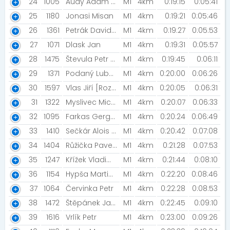
24
1005
Audy Adam [RS]
M1
4km
0:19:15
0:05:41
25
1180
Jonasi Misan
M1
4km
0:19:21
0:05:46
26
1361
Petrák David [běžím za šneci v běhu ]
M1
4km
0:19:27
0:05:53
27
1071
Dlask Jan
M1
4km
0:19:31
0:05:57
28
1475
Števula Petr [Vavarovi]
M1
4km
0:19:45
0:06:11
29
1371
Podaný Lubomír [VaNDaL team]
M1
4km
0:20:00
0:06:26
30
1597
Vlas Jiří [Rozběháme Česko]
M1
4km
0:20:05
0:06:31
31
1322
Myslivec Michal [ŠBV]
M1
4km
0:20:07
0:06:33
32
1095
Farkas Gergely [KFM]
M1
4km
0:20:24
0:06:49
33
1410
Sečkár Alois [TJ Sokol Praha-Krč]
M1
4km
0:20:42
0:07:08
34
1404
Růžička Pavel [NN2023]
M1
4km
0:21:28
0:07:53
35
1247
Křížek Vladimír
M1
4km
0:21:44
0:08:10
36
1154
Hypša Martin [Rozběháme Mělník]
M1
4km
0:22:20
0:08:46
37
1064
Červinka Petr
M1
4km
0:22:28
0:08:53
38
1472
Štěpánek Jakub [Viktoria Žižkov]
M1
4km
0:22:45
0:09:10
39
1616
Vrlík Petr
M1
4km
0:23:00
0:09:26