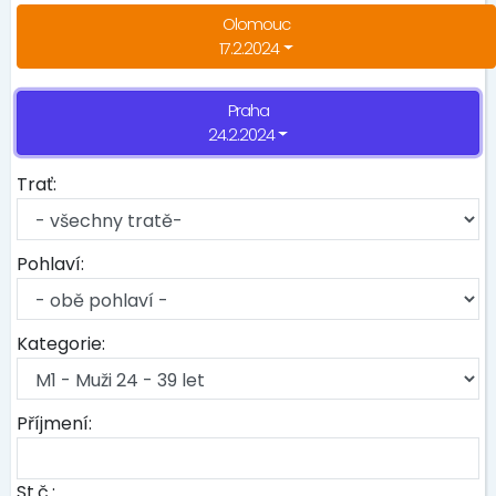
Olomouc
17.2.2024
Praha
24.2.2024
Trať:
Pohlaví:
Kategorie:
Příjmení:
St.č.: