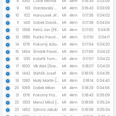
8
1050
Císař Michal
M1
4km
0:16:39
0:03:05
9
1113
Gardavský Martin [Výherní]
M1
4km
0:16:43
0:03:09
10
1122
Hanousek Jiří [Road racing Podorlicko]
M1
4km
0:17:36
0:04:02
11
1431
Sobek David [AKEZ Kopřivnice]
M1
4km
0:17:38
0:04:04
12
1368
Petrů Jan [PENTA GYM]
M1
4km
0:17:50
0:04:16
13
1386
Pučko Pavol [Czech Flat Track ]
M1
4km
0:17:51
0:04:17
14
1375
Pokorný Adam
M1
4km
0:17:54
0:04:20
15
1464
Šmárik Pavel [Šneci v běhu]
M1
4km
0:17:56
0:04:22
16
1210
Kolařík Tomáš [Czech Flat Track racing]
M1
4km
0:17:57
0:04:22
17
1600
Vlk Aleš [Šneci v běhu]
M1
4km
0:18:07
0:04:33
18
1442
Stehlík Josef
M1
4km
0:18:09
0:04:35
19
1280
Malý Martin [TJ Sokol Královské Vinohrady]
M1
4km
0:18:14
0:04:40
20
1069
Dašek Milan
M1
4km
0:18:29
0:04:55
21
1376
Pokorný František
M1
4km
0:18:43
0:05:09
22
1303
Mencl Miloš [Night Run Team]
M1
4km
0:18:58
0:05:24
23
1452
Sýkora Jakub
M1
4km
0:19:08
0:05:34