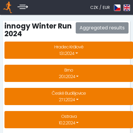
CZK /
EUR
innogy Winter Run
Aggregated results
2024
Hradec Králové
13.1.2024
Brno
20.1.2024
České Budějovice
27.1.2024
Ostrava
10.2.2024