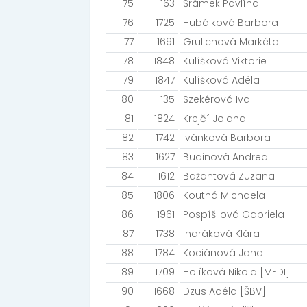
75
163
Šrámek Pavlína
76
1725
Hubálková Barbora
77
1691
Grulichová Markéta
78
1848
Kulíšková Viktorie
79
1847
Kulíšková Adéla
80
135
Szekérová Iva
81
1824
Krejčí Jolana
82
1742
Ivánková Barbora
83
1627
Budinová Andrea
84
1612
Bažantová Zuzana
85
1806
Koutná Michaela
86
1961
Pospíšilová Gabriela
87
1738
Indráková Klára
88
1784
Kociánová Jana
89
1709
Holíková Nikola [MEDI]
90
1668
Dzus Adéla [ŠBV]