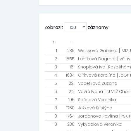
Zobrazit
záznamy
1
239
Weissová Gabriela [ MIZ
2
1855
Laníková Dagmar [Ivčiny
3
161
Šnoplová Iva [Rozběháme
4
1634
Církvová Karolína [JaGr
5
221
Vocetková Zuzana
6
212
Vávrů Ivana [TJ VTŽ Cho
7
106
Soósová Veronika
8
1760
Ježková Kristýna
9
1764
Jordanova Pavlína [PSK P
10
230
Vykydalová Veronika