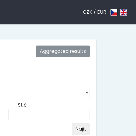
CZK /
EUR
Aggregated results
St.č.:
Najít