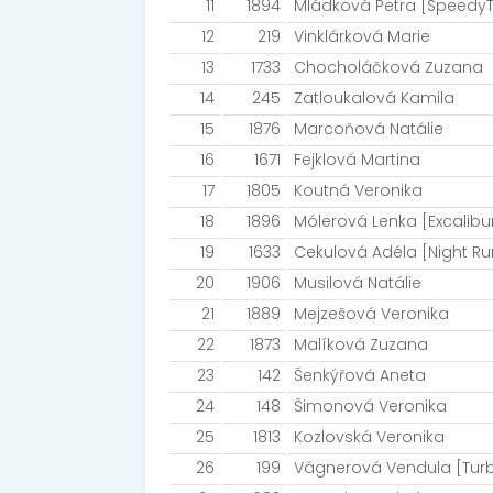
11
1894
Mládková Petra [SpeedyT
12
219
Vinklárková Marie
13
1733
Chocholáčková Zuzana
14
245
Zatloukalová Kamila
15
1876
Marcoňová Natálie
16
1671
Fejklová Martina
17
1805
Koutná Veronika
18
1896
Mólerová Lenka [Excalibu
19
1633
Cekulová Adéla [Night R
20
1906
Musilová Natálie
21
1889
Mejzešová Veronika
22
1873
Malíková Zuzana
23
142
Šenkýřová Aneta
24
148
Šimonová Veronika
25
1813
Kozlovská Veronika
26
199
Vágnerová Vendula [Tur