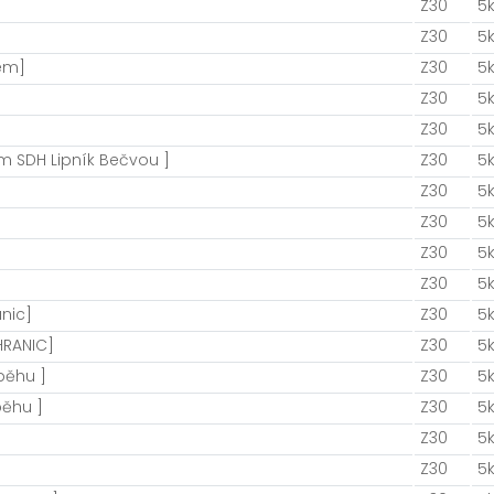
Z30
5
Z30
5
em]
Z30
5
Z30
5
Z30
5
m SDH Lipník Bečvou ]
Z30
5
Z30
5
Z30
5
Z30
5
Z30
5
nic]
Z30
5
HRANIC]
Z30
5
běhu ]
Z30
5
běhu ]
Z30
5
Z30
5
Z30
5