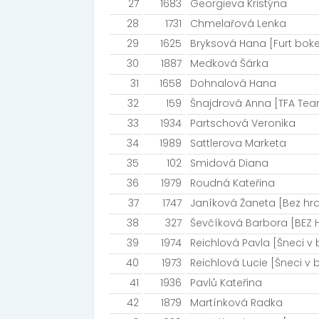
27
1683
Georgieva Kristýna
28
1731
Chmelařová Lenka
29
1625
Bryksová Hana [Furt bok
30
1887
Medková Šárka
31
1658
Dohnalová Hana
32
159
Šnajdrová Anna [TFA Tea
33
1934
Partschová Veronika
34
1989
Sattlerova Marketa
35
102
Smidová Diana
36
1979
Roudná Kateřina
37
1747
Janíková Žaneta [Bez hra
38
327
Ševčíková Barbora [BEZ 
39
1974
Reichlová Pavla [Šneci v 
40
1973
Reichlová Lucie [Šneci v 
41
1936
Pavlů Kateřina
42
1879
Martínková Radka