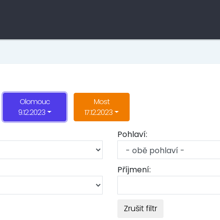
Olomouc
Most
9.12.2023
17.12.2023
Pohlaví:
Příjmení:
Zrušit filtr