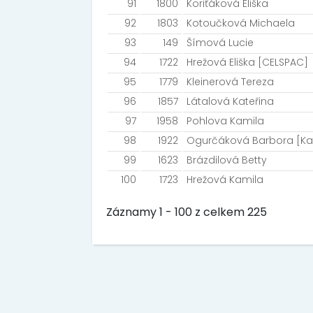
91
1800
Koriťáková Eliška
92
1803
Kotoučková Michaela
93
149
Šímová Lucie
94
1722
Hrežová Eliška [CELSPAC]
95
1779
Kleinerová Tereza
96
1857
Látalová Kateřina
97
1958
Pohlova Kamila
98
1922
Ogurčáková Barbora [Ka
99
1623
Brázdilová Betty
100
1723
Hrežová Kamila
Záznamy 1 - 100 z celkem 225