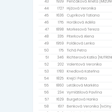
43
1939
Penčáková Aneta [MIZUN
44
1727
Hýžová Veronika
45
1636
Cupriková Tatiana
46
1715
Horáková Adéla
47
1898
Morkesová Tereza
48
335
Piterková Alena
49
1959
Poláková Lenka
50
175
Tichá Petra
51
346
Richterová Katka [NUTREN
52
202
Valentová Veronika
53
1783
Knedlová Kateřina
54
1825
Krejčí Petra
55
1860
Letáková Markéta
56
234
Vymlátilová Pavlína
57
1629
Burgetová Hanka
58
1617
Benková Veronika [Ivčiny