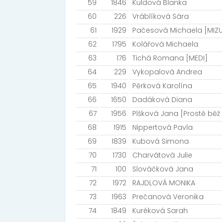
59
1846
Kuldová Blanka
60
226
Vráblíková Sára
61
1929
Pačesová Michaela [MIZ
62
1795
Kolářová Michaela
63
176
Tichá Romana [MEDI]
64
229
Vykopalová Andrea
65
1940
Pěrková Karolína
66
1650
Dadáková Diana
67
1956
Plšková Jana [Prostě běž 
68
1915
Nippertová Pavla
69
1839
Kubová Simona
70
1730
Charvátová Julie
71
100
Slováčková Jana
72
1972
RAJDLOVÁ MONIKA
73
1963
Prečanová Veronika
74
1849
Kuréková Sarah