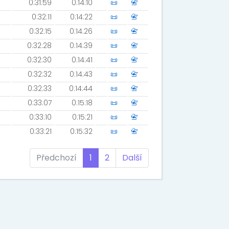
0:31:59
0:14:10
📜
📇
0:32:11
0:14:22
📜
📇
0:32:15
0:14:26
📜
📇
0:32:28
0:14:39
📜
📇
0:32:30
0:14:41
📜
📇
0:32:32
0:14:43
📜
📇
0:32:33
0:14:44
📜
📇
0:33:07
0:15:18
📜
📇
0:33:10
0:15:21
📜
📇
0:33:21
0:15:32
📜
📇
Předchozí
1
2
Další