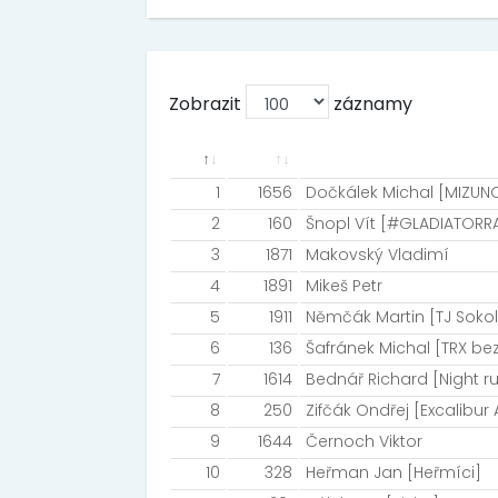
Zobrazit
záznamy
1
1656
Dočkálek Michal [MIZUN
2
160
Šnopl Vít [#GLADIATORR
3
1871
Makovský Vladimí
4
1891
Mikeš Petr
5
1911
Němčák Martin [TJ Sokol
6
136
Šafránek Michal [TRX bez
7
1614
Bednář Richard [Night r
8
250
Zifčák Ondřej [Excalibur
9
1644
Černoch Viktor
10
328
Heřman Jan [Heřmíci]