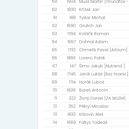
59
1904
Musil Martin [Grundfos 
60
1830
Křížek Jan
61
188
Tylšar Michal
62
1690
Grulich Jan
63
1794
Kolářík Roman
64
1657
Dohnal Adam
65
1732
Chmelík Pavel [Artrium]
66
1865
Lorenc Patrik
67
147
Šimo Jakub [Nutrend ]
68
1746
Janík Lukáš [Bez hranic]
69
1714
Horák Luboš
70
1606
Bareš Antonín
71
322
Živný Daniel [ZA SKLEM]
72
352
Přikryl Miroslav
73
1833
Křižovič Aleš
74
1669
Faltys Tadeáš