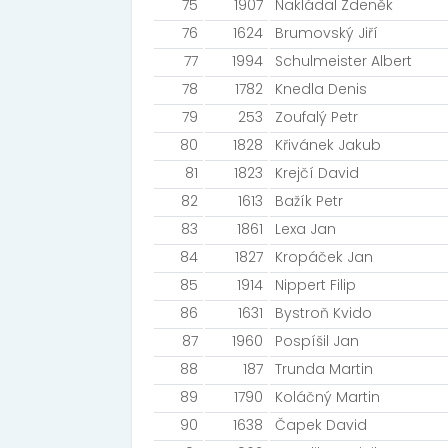
75
1907
Nakládal Zdeněk
76
1624
Brumovský Jiří
77
1994
Schulmeister Albert
78
1782
Knedla Denis
79
253
Zoufalý Petr
80
1828
Křivánek Jakub
81
1823
Krejčí David
82
1613
Bažík Petr
83
1861
Lexa Jan
84
1827
Kropáček Jan
85
1914
Nippert Filip
86
1631
Bystroň Kvido
87
1960
Pospíšil Jan
88
187
Trunda Martin
89
1790
Koláčný Martin
90
1638
Čapek David