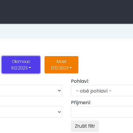
Olomouc
Most
9.12.2023
17.12.2023
Pohlaví:
Příjmení:
Zrušit filtr