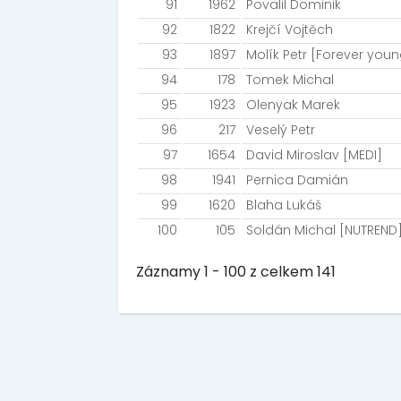
91
1962
Povalil Dominik
92
1822
Krejčí Vojtěch
93
1897
Molík Petr [Forever youn
94
178
Tomek Michal
95
1923
Olenyak Marek
96
217
Veselý Petr
97
1654
David Miroslav [MEDI]
98
1941
Pernica Damián
99
1620
Blaha Lukáš
100
105
Soldán Michal [NUTREND
Záznamy 1 - 100 z celkem 141