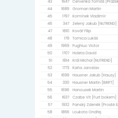
43
1647
Červenka Tomáš [Pražske
44
1689
Groman Martin
45
1797
Komínek Vladimír
46
347
Zelený Jakub [NUTREND]
47
1810
Kovář Filip
48
179
Tomica Lukáš
49
1969
Pughiuc Victor
50
1707
Holeta David
51
1814
Král Michal [NUTREND]
52
1773
Kaňa Jaroslav
53
1699
Hausner Jakub [Hauzy]
54
330
Hausner Martin [BRIFT]
55
1696
Hanousek Martin
56
1637
Czabe Vít [Furt bokem]
57
1932
Panský Zdeněk [Prostě b
58
1866
Loukota Ondřej