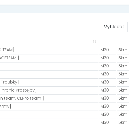
Vyhledat:
O TEAM]
M30
5km
ACETEAM ]
M30
5km
M30
5km
M30
5km
 Troubky]
M30
5km
 hranic Prostějov]
M30
5km
un team, CEPro team ]
M30
5km
 Army]
M30
5km
M30
5km
M30
5km