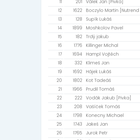
11
201
Válek Jan [Pivka]
12
1622
Boczylo Martin [Nutrend
13
128
Supík Lukáš
14
1899
Moshkolov Pavel
15
182
Trdý jakub
16
1776
Killinger Michal
17
1694
Hampl Vojtěch
18
332
Klimeš Jan
19
1692
Hájek Lukáš
20
1802
Kot Tadeáš
21
1966
Prudil Tomáš
22
222
Vodák Jakub [Pivka]
23
208
Vašíček Tomáš
24
1798
Konecny Michael
25
1743
Jakeš Jan
26
1765
Jurok Petr