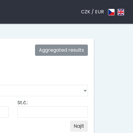
CZK /
EUR
Aggregated results
St.č.:
Najít