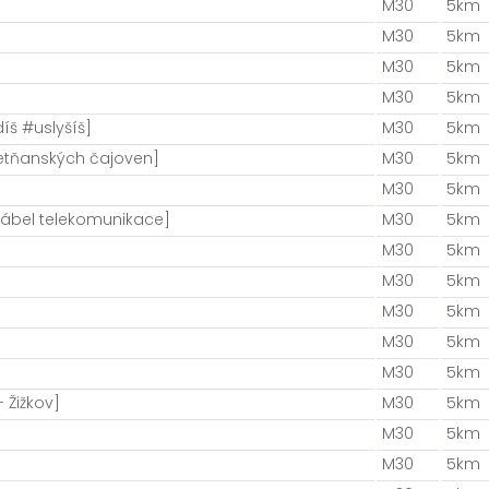
M30
5km
M30
5km
M30
5km
M30
5km
íš #uslyšíš]
M30
5km
etňanských čajoven]
M30
5km
M30
5km
Vrábel telekomunikace]
M30
5km
M30
5km
M30
5km
M30
5km
M30
5km
M30
5km
 Žižkov]
M30
5km
M30
5km
M30
5km