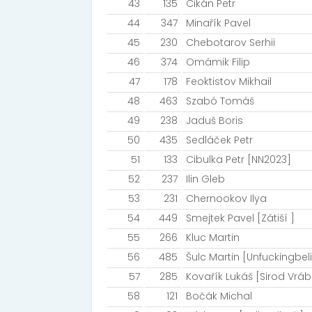
43
135
Cikán Petr
44
347
Minařík Pavel
45
230
Chebotarov Serhii
46
374
Omámik Filip
47
178
Feoktistov Mikhail
48
463
Szabó Tomáš
49
238
Jaduš Boris
50
435
Sedláček Petr
51
133
Cibulka Petr [NN2023]
52
237
Ilin Gleb
53
231
Chernookov Ilya
54
449
Smejtek Pavel [Zátiší ]
55
266
Kluc Martin
56
485
Šulc Martin [Unfuckingbel
57
285
Kovařík Lukáš [Sirod Vráb
58
121
Bočák Michal