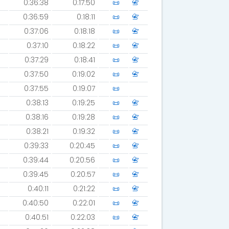
0:36:38
0:17:50
📜
📇
0:36:59
0:18:11
📜
📇
0:37:06
0:18:18
📜
📇
0:37:10
0:18:22
📜
📇
0:37:29
0:18:41
📜
📇
0:37:50
0:19:02
📜
📇
0:37:55
0:19:07
📜
0:38:13
0:19:25
📜
📇
0:38:16
0:19:28
📜
📇
0:38:21
0:19:32
📜
📇
0:39:33
0:20:45
📜
📇
0:39:44
0:20:56
📜
📇
0:39:45
0:20:57
📜
📇
0:40:11
0:21:22
📜
📇
0:40:50
0:22:01
📜
📇
0:40:51
0:22:03
📜
📇