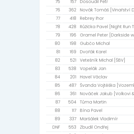
75
157
Dosoudil Petr
76
362
Novák Tomáš [Vinařství D
77
418
Rebrey Ihor
78
428
Růžička Pavel [Night Run
79
196
Gramel Peter [Darkside w
80
198
Gubčo Michal
81
169
Dvořák Karel
82
521
Vetešník Michal [ŠBV]
83
538
Vopelák Jan
84
201
Havel Václav
85
487
Švanda Vojtěška [Vozem
86
361
Nováček Jakub [Volkovi 
87
504
Tůma Martin
88
117
Bína Pavel
89
337
Maršálek Vladimír
DNF
553
Zbudil Ondřej