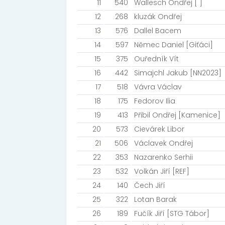
11
540
Wallesch Ondřej [ ]
12
268
kluzák Ondřej
13
576
Dallel Bacem
14
597
Němec Daniel [Giťáci]
15
375
Ouředník Vít
16
442
Simajchl Jakub [NN2023]
17
518
Vávra Václav
18
175
Fedorov Ilia
19
413
Přibil Ondřej [Kamenice]
20
573
Cievárek Libor
21
506
Václavek Ondřej
22
353
Nazarenko Serhii
23
532
Volkán Jiří [REF]
24
140
Čech Jiří
25
322
Lotan Barak
26
189
Fučík Jiří [STG Tábor]