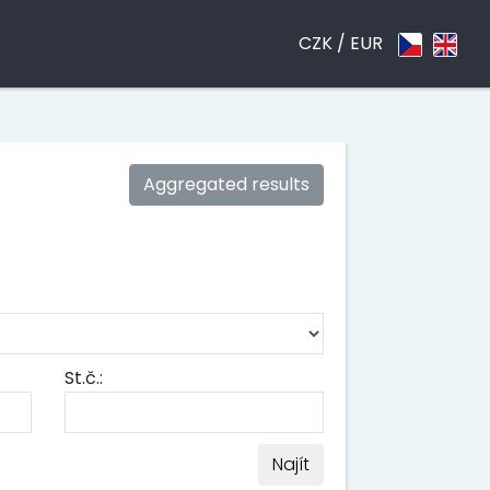
CZK /
EUR
Aggregated results
St.č.:
Najít