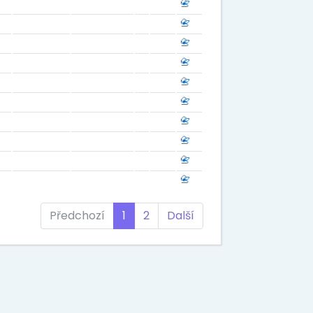
📇
📇
📇
📇
📇
📇
📇
📇
📇
📇
Předchozí
1
2
Další