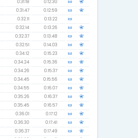
0:31:18
0:12:30
📜
📇
0:31:47
0:12:59
📜
📇
0:32:11
0:13:22
📜
0:32:14
0:13:26
📜
📇
0:32:37
0:13:48
📜
📇
0:32:51
0:14:03
📜
📇
0:34:12
0:15:23
📜
📇
0:34:24
0:15:36
📜
📇
0:34:26
0:15:37
📜
📇
0:34:45
0:15:56
📜
📇
0:34:55
0:16:07
📜
📇
0:35:26
0:16:37
📜
📇
0:35:45
0:16:57
📜
📇
0:36:01
0:17:12
📜
📇
0:36:30
0:17:41
📜
📇
0:36:37
0:17:49
📜
📇