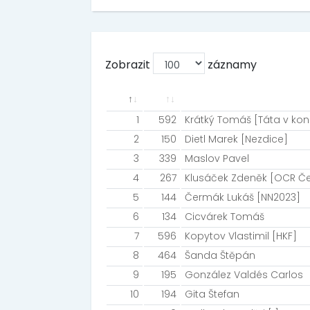
Zobrazit
záznamy
1
592
Krátký Tomáš [Táta v kond
2
150
Dietl Marek [Nezdice]
3
339
Maslov Pavel
4
267
Klusáček Zdeněk [OCR Če
5
144
Čermák Lukáš [NN2023]
6
134
Cicvárek Tomáš
7
596
Kopytov Vlastimil [HKF]
8
464
Šanda Štěpán
9
195
González Valdés Carlos
10
194
Gita Štefan