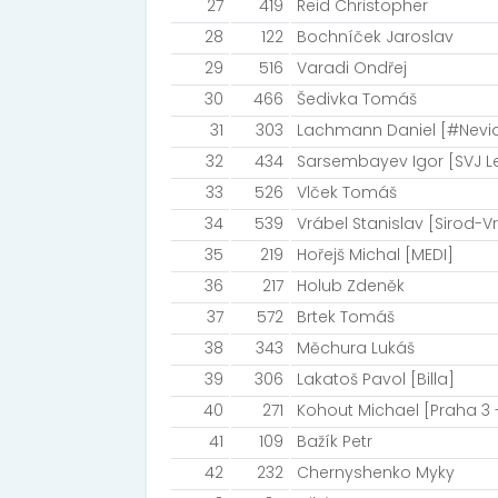
27
419
Reid Christopher
28
122
Bochníček Jaroslav
29
516
Varadi Ondřej
30
466
Šedivka Tomáš
31
303
Lachmann Daniel [#Nevid
32
434
Sarsembayev Igor [SVJ L
33
526
Vlček Tomáš
34
539
Vrábel Stanislav [Sirod-
35
219
Hořejš Michal [MEDI]
36
217
Holub Zdeněk
37
572
Brtek Tomáš
38
343
Měchura Lukáš
39
306
Lakatoš Pavol [Billa]
40
271
Kohout Michael [Praha 3 -
41
109
Bažík Petr
42
232
Chernyshenko Myky