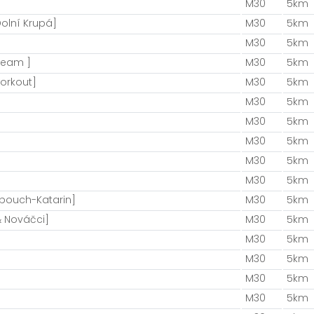
M30
5km
olní Krupá]
M30
5km
M30
5km
 Team ]
M30
5km
orkout]
M30
5km
M30
5km
M30
5km
M30
5km
M30
5km
M30
5km
bouch-Katarin]
M30
5km
& Nováčci]
M30
5km
M30
5km
M30
5km
M30
5km
M30
5km