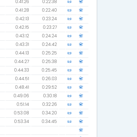
0:41:26
0:22:38
📜
📇
0:41:28
0:22:40
📜
📇
0:42:13
0:23:24
📜
📇
0:42:15
0:23:27
📜
📇
0:43:12
0:24:24
📜
📇
0:43:31
0:24:42
📜
📇
0:44:13
0:25:25
📜
📇
0:44:27
0:25:38
📜
📇
0:44:33
0:25:45
📜
📇
0:44:51
0:26:03
📜
📇
0:48:41
0:29:52
📜
📇
0:49:06
0:30:18
📜
📇
0:51:14
0:32:26
📜
📇
0:53:08
0:34:20
📜
📇
0:53:34
0:34:45
📜
📇
📇