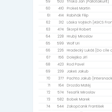
59
503
Tříska Jan [Pallotaikurit]
60
410
Prokeš Martin
61
414
Rabiňák Filip
62
312
Láska Vojtěch [ASICS Fro
63
474
Škorpil Robert
64
228
Hrubý Miroslav
65
599
Wolf Uri
66
226
Hradecký Lukáš [Do cíle 
67
156
Dolejška Jiří
68
423
Rod Pavel
69
239
Jakeš Jakub
70
377
Pachta Jakub [Intersnac
71
164
Drozda Matěj
72
574
Tesařík Miroslav
73
582
Bobek Marek
74
544
Zakopčanik František