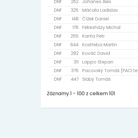
DNF
252
Johanes Alex
DNF
325
Máčala Ladislav
DNF
148
Čížek Daniel
DNF
176
Fékésházy Michal
DNF
255
Kanta Petr
DNF
644
Kostřeba Martin
DNF
282
Kováč David
DNF
311
Lappo Stepan
DNF
376
Pacovský Tomáš [PACI t
DNF
447
Slabý Tomáš
Záznamy 1 - 100 z celkem 101