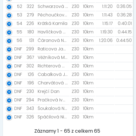
52
322
Schwarzová Agnes [Schwarzovi na útěku]
Z30
10km
1:11:20
0:36:05
53
279
Pěchoučková Klára [ZFP2023]
Z30
10km
1:11:43
0:36:28
54
226
Krátká Kamila
Z30
10km
1:15:17
0:40:01
55
180
Havlíčková Aneta [ZFP2023]
Z30
10km
1:19:30
0:44:15
56
131
Čáranová Natálie [ZFP2023]
Z30
10km
1:20:06
0:44:50
DNF
299
Raticova Jana
Z30
10km
DNF
367
Věžníková Martina [NN2023]
Z30
10km
DNF
302
Richterová Martina [NN2023]
Z30
10km
DNF
126
Cabalková Jitka
Z30
10km
DNF
196
Charvátová Hana
Z30
10km
DNF
230
Krejčí Dan
Z30
10km
DNF
294
Pračková Ivana
Z30
10km
DNF
343
Šoukalová Nela [Z&N]
Z30
10km
DNF
326
Spáčilová Nikola
Z30
10km
Záznamy 1 - 65 z celkem 65