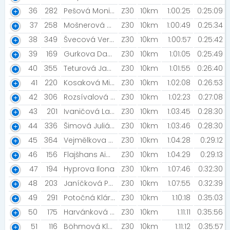
36
282
Pešová Monika
Z30
10km
1:00:25
0:25:09
37
258
Mošnerová Veronika [VOJTEK ZHUBNUL]
Z30
10km
1:00:49
0:25:34
38
349
Švecová Veronika
Z30
10km
1:00:57
0:25:42
39
169
Gurkova Dana
Z30
10km
1:01:05
0:25:49
40
355
Teturová Jana [Rozběháme Břeclav ]
Z30
10km
1:01:55
0:26:40
41
220
Kosaková Michaela
Z30
10km
1:02:08
0:26:53
42
306
Rozsívalová Simona
Z30
10km
1:02:23
0:27:08
43
201
Ivaničová Laura [Slimáci]
Z30
10km
1:03:45
0:28:30
44
336
Šimová Juliána [Hlemidži]
Z30
10km
1:03:46
0:28:30
45
364
Vejmělkova Tereza
Z30
10km
1:04:28
0:29:12
46
156
Flajšhans Aigul
Z30
10km
1:04:29
0:29:13
47
194
Hyprova Ilona
Z30
10km
1:07:46
0:32:30
48
203
Janíčková Petra [ZFP2023]
Z30
10km
1:07:55
0:32:39
49
291
Potočná Klára
Z30
10km
1:10:18
0:35:03
50
175
Harvánková Magda
Z30
10km
1:11:11
0:35:56
51
116
Böhmová Klára
Z30
10km
1:11:12
0:35:57