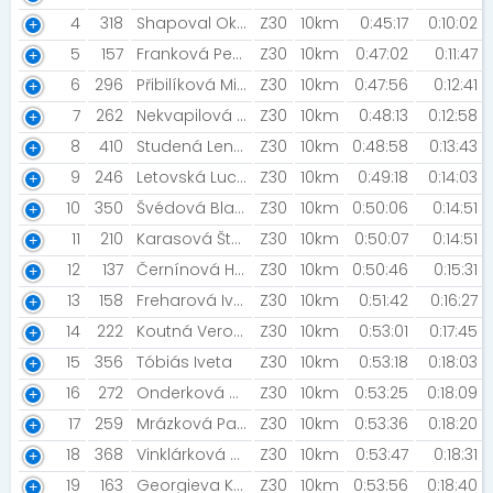
4
318
Shapoval Oksana
Z30
10km
0:45:17
0:10:02
5
157
Franková Petra
Z30
10km
0:47:02
0:11:47
6
296
Přibilíková Michaela
Z30
10km
0:47:56
0:12:41
7
262
Nekvapilová Nikola
Z30
10km
0:48:13
0:12:58
8
410
Studená Lenka
Z30
10km
0:48:58
0:13:43
9
246
Letovská Lucie [Běžecký klub České spořitelny]
Z30
10km
0:49:18
0:14:03
10
350
Švédová Blanka
Z30
10km
0:50:06
0:14:51
11
210
Karasová Štěpánka
Z30
10km
0:50:07
0:14:51
12
137
Černínová Hana
Z30
10km
0:50:46
0:15:31
13
158
Freharová Ivana [Night Run Team]
Z30
10km
0:51:42
0:16:27
14
222
Koutná Veronika
Z30
10km
0:53:01
0:17:45
15
356
Tóbiás Iveta
Z30
10km
0:53:18
0:18:03
16
272
Onderková Veronika
Z30
10km
0:53:25
0:18:09
17
259
Mrázková Pavlína [Běžecký klub České spořitelny]
Z30
10km
0:53:36
0:18:20
18
368
Vinklárková Marie
Z30
10km
0:53:47
0:18:31
19
163
Georgieva Kristýna
Z30
10km
0:53:56
0:18:40