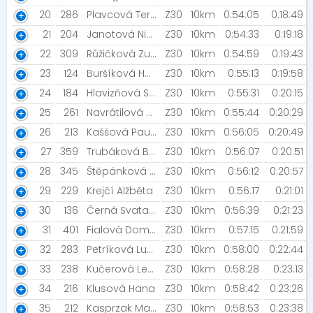
20
286
Plavcová Tereza
Z30
10km
0:54:05
0:18:49
21
204
Janotová Nikola
Z30
10km
0:54:33
0:19:18
22
309
Růžičková Zuzana
Z30
10km
0:54:59
0:19:43
23
124
Buršíková Hana
Z30
10km
0:55:13
0:19:58
24
184
Hlavizňová Simona
Z30
10km
0:55:31
0:20:15
25
261
Navrátilová Alice [Smradlavá noha]
Z30
10km
0:55:44
0:20:29
26
213
Kaššová Paulína
Z30
10km
0:56:05
0:20:49
27
359
Trubáková Barbora
Z30
10km
0:56:07
0:20:51
28
345
Štěpánková Hana
Z30
10km
0:56:12
0:20:57
29
229
Krejčí Alžběta
Z30
10km
0:56:17
0:21:01
30
136
Černá Svatava
Z30
10km
0:56:39
0:21:23
31
401
Fialová Dominika
Z30
10km
0:57:15
0:21:59
32
283
Petríková Lubomíra
Z30
10km
0:58:00
0:22:44
33
238
Kučerová Lenka
Z30
10km
0:58:28
0:23:13
34
216
Klusová Hana
Z30
10km
0:58:42
0:23:26
35
212
Kasprzak Marika
Z30
10km
0:58:53
0:23:38