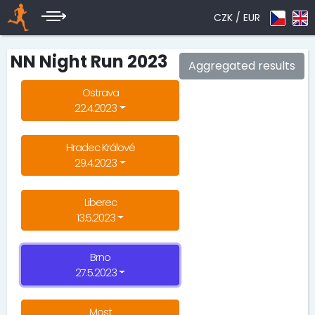
CZK /
EUR
NN Night Run 2023
Aggregated results
Ostrava
22.4.2023
Hradec Králové
29.4.2023
Liberec
13.5.2023
Brno
27.5.2023
Most