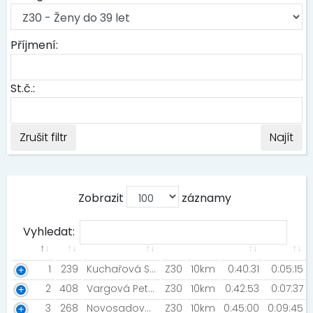
Příjmení:
St.č.:
Zrušit filtr
Najít
Zobrazit
záznamy
Vyhledat:
1
239
Kuchařová Simona
Z30
10km
0:40:31
0:05:15
2
408
Vargová Petra
Z30
10km
0:42:53
0:07:37
3
268
Novosadová Nikola
Z30
10km
0:45:00
0:09:45