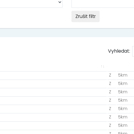
Zrušit filtr
Vyhledat:
Z
5km
Z
5km
Z
5km
Z
5km
Z
5km
Z
5km
Z
5km
Z
5km