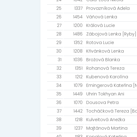
25
1337
Provazníková Adela
26
1454
Váňová Lenka
27
1200
Králová Lucie
28
1486
Zábojová Lenka [Ryby]
29
1352
Rotova Lucie
30
1208
Křivánková Lenka
31
1036
Brožová Blanka
32
1351
Rohanová Tereza
33
1212
Kubenová Karolína
34
1079
Emingerová Kateřina [
35
1449
Uhrin Tokhyan Ani
36
1070
Dousova Petra
37
1442
Tocháčková Tereza [Ba
38
1218
Kulveitová Anežka
39
1237
Majtánová Martina
40
1183
Kopalová Kateřina