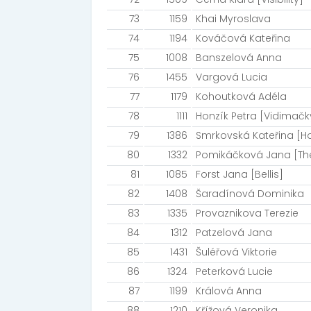
73
1159
Khai Myroslava
74
1194
Kováčová Kateřina
75
1008
Banszelová Anna
76
1455
Vargová Lucia
77
1179
Kohoutková Adéla
78
1111
Honzík Petra [Vidimačk
79
1386
Smrkovská Kateřina [Ho
80
1332
Pomikáčková Jana [Th
81
1085
Forst Jana [Bellis]
82
1408
Šaradínová Dominika
83
1335
Provaznikova Terezie
84
1312
Patzelová Jana
85
1431
Šuléřová Viktorie
86
1324
Peterková Lucie
87
1199
Králová Anna
88
1210
Křížová Veronika