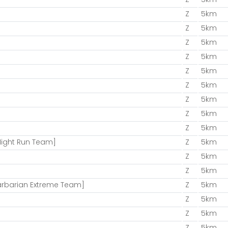
Z
5km
Z
5km
Z
5km
Z
5km
Z
5km
Z
5km
Z
5km
Z
5km
Z
5km
Night Run Team]
Z
5km
Z
5km
Z
5km
rbarian Extreme Team]
Z
5km
Z
5km
Z
5km
Z
5km