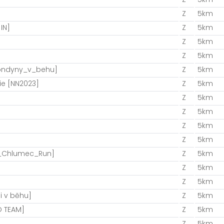
Z
5km
IN]
Z
5km
Z
5km
Z
5km
londyny_v_behu]
Z
5km
ie [NN2023]
Z
5km
Z
5km
Z
5km
Z
5km
Z
5km
e_Chlumec_Run]
Z
5km
Z
5km
Z
5km
i v běhu]
Z
5km
O TEAM]
Z
5km
Z
5km