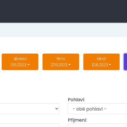
Liberec
Brno
Most
13.5.2023
27.5.2023
12.8.2023
Pohlaví:
Příjmení: