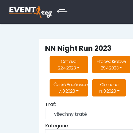
NN Night Run 2023
Ostrava
Hradec Králové
22.4.2023
29.4.2023
České Budějovice
Olomouc
7.10.2023
14.10.2023
Trať:
Kategorie: