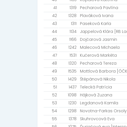
41
1319
Pecharová Pavlína
42
1328
Plaváková Ivana
43
1311
Paseková Karla
44
1134
Jappelová Klára [RB La
45
1166
Dojčarová Jasmin
46
1242
Malecová Michaela
47
1531
Kučerová Markéta
48
1320
Pecharová Tereza
49
1535
Mottlová Barbora [ÓČK
50
1429
Štěpánová Nikola
51
1437
Telecká Patrícia
52
1098
Hájková Zuzana
53
1230
Legdanová Kamila
54
1298
Novotna-Farkas Orsol
55
1378
Skuhrovcová Eva
56
1075
Ďuriačová eva [Intersp