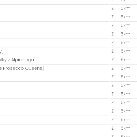
Z
5km
Z
5km
Z
5km
Z
5km
Z
5km
y]
Z
5km
lky z Alpinningu]
Z
5km
e Prosecco Queens]
Z
5km
Z
5km
Z
5km
Z
5km
Z
5km
Z
5km
Z
5km
Z
5km
Z
5km