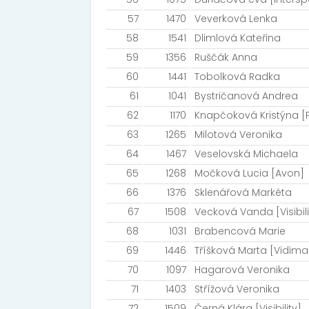
57
1470
Veverková Lenka
58
1541
Dlimlová Kateřina
59
1356
Ruščák Anna
60
1441
Tobolková Radka
61
1041
Bystričanová Andrea
62
1170
Knapčoková Kristýna [P
63
1265
Milotová Veronika
64
1467
Veselovská Michaela
65
1268
Močková Lucia [Avon]
66
1376
Sklenářová Markéta
67
1508
Vecková Vanda [Visibili
68
1031
Brabencová Marie
69
1446
Tříšková Marta [Vidima
70
1097
Hagarová Veronika
71
1403
Střížová Veronika
72
1509
Černá Klára [Visibility]