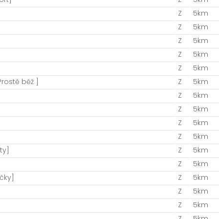
Z
5km
Z
5km
Z
5km
Z
5km
Z
5km
rostě běž ]
Z
5km
Z
5km
Z
5km
Z
5km
Z
5km
ty]
Z
5km
Z
5km
čky]
Z
5km
Z
5km
Z
5km
Z
5km