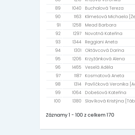
89
1040
Buchalová Tereza
90
1163
Klimešová Michaela [Že
91
1258
Mead Barbara
92
1297
Novotná Kateřina
93
1344
Reggiani Aneta
94
1301
Oktávcová Darina
95
1206
Krzyžánková Alena
96
1465
Veselá Adéla
97
1187
Kosmatová Aneta
98
1314
Pavlíčková Veronika [
99
1064
Dobešová Kateřina
100
1380
Slavíková Kristýna [Táb
Záznamy 1 - 100 z celkem 170