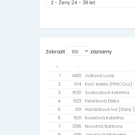
Zobrazit
záznamy
1
1480
Volková Lucie
2
1174
Kočí Adela [PENCOcz]
3
1530
Svobodová Kateřina
4
1323
Pelantová Eliška
5
1101
Hanáčková Iva [Slaný ]
6
1501
Koselová Kateřina
7
1296
Novotná Barbora
8
1136
Jarošová Michaela