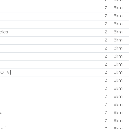
Z
5km
Z
5km
Z
5km
dies]
Z
5km
Z
5km
Z
5km
Z
5km
Z
5km
O TV]
Z
5km
Z
5km
Z
5km
Z
5km
Z
5km
ya
Z
5km
Z
5km
ort]
Z
5km