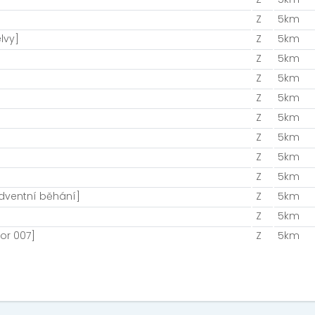
Z
5km
lvy]
Z
5km
Z
5km
Z
5km
Z
5km
Z
5km
Z
5km
Z
5km
Z
5km
Adventní běhání]
Z
5km
Z
5km
or 007]
Z
5km