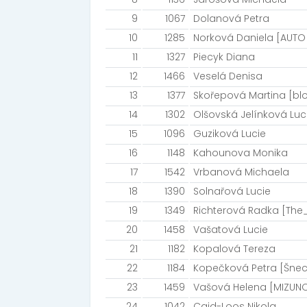
9
1067
Dolanová Petra
10
1285
Norková Daniela [AUTO 
11
1327
Piecyk Diana
12
1466
Veselá Denisa
13
1377
Skořepová Martina [b
14
1302
Olšovská Jelínková Luc
15
1096
Guziková Lucie
16
1148
Kahounova Monika
17
1542
Vrbanová Michaela
18
1390
Solnařová Lucie
19
1349
Richterová Radka [Th
20
1458
Vašatová Lucie
21
1182
Kopalová Tereza
22
1184
Kopečková Petra [Šnec
23
1459
Vašová Helena [MIZUN
24
1042
Caid-Loos Nikola