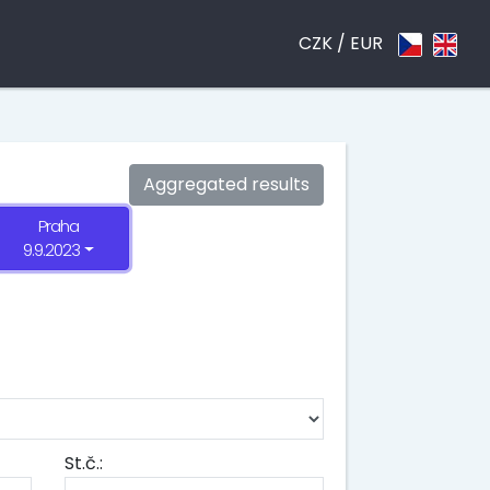
CZK /
EUR
Aggregated results
Praha
9.9.2023
St.č.: