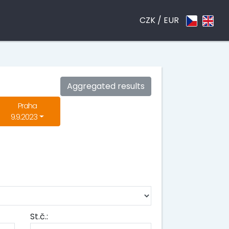
CZK /
EUR
Aggregated results
Praha
9.9.2023
St.č.: