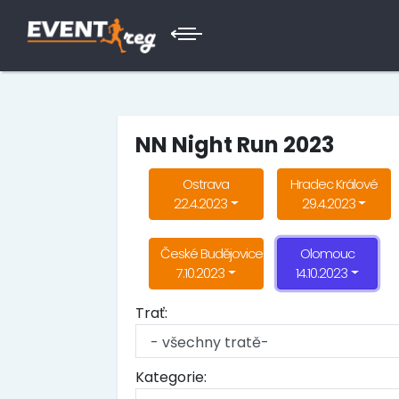
NN Night Run 2023
Ostrava
Hradec Králové
22.4.2023
29.4.2023
České Budějovice
Olomouc
7.10.2023
14.10.2023
Trať:
Kategorie: