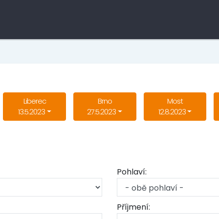
Liberec
Brno
Most
13.5.2023
27.5.2023
12.8.2023
Pohlaví:
Příjmení: