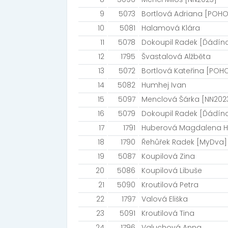
9
5073
Bortlová Adriana [POH
10
5081
Halamová Klára
11
5078
Dokoupil Radek [Ďádínc
12
1795
Švastalová Alžběta
13
5072
Bortlová Kateřina [POH
14
5082
Humhej Ivan
15
5097
Menclová Šárka [NN202
16
5079
Dokoupil Radek [Ďádínc
17
1791
Huberová Magdalena He
18
1790
Řehůřek Radek [MyDva]
19
5087
Koupilová Zina
20
5086
Koupilová Libuše
21
5090
Kroutilová Petra
22
1797
Valová Eliška
23
5091
Kroutilová Tina
24
1796
Valuchová Anna