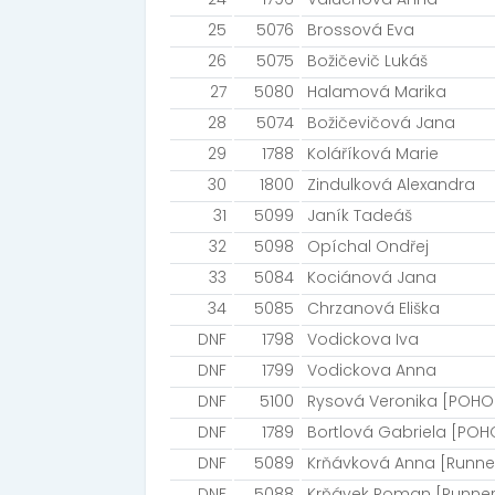
25
5076
Brossová Eva
26
5075
Božičevič Lukáš
27
5080
Halamová Marika
28
5074
Božičevičová Jana
29
1788
Koláříková Marie
30
1800
Zindulková Alexandra
31
5099
Janík Tadeáš
32
5098
Opíchal Ondřej
33
5084
Kociánová Jana
34
5085
Chrzanová Eliška
DNF
1798
Vodickova Iva
DNF
1799
Vodickova Anna
DNF
5100
Rysová Veronika [POH
DNF
1789
Bortlová Gabriela [PO
DNF
5089
Krňávková Anna [Runn
DNF
5088
Krňávek Roman [Runne