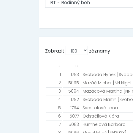
Zobrazit
záznamy
1
1793
Svoboda Hynek [Svobo
2
5095
Mazáč Michal [NN Night
3
5094
Mazáčová Martina [NN 
4
1792
Svoboda Martin [Svobo
5
1794
Švastalová Ilona
6
5077
Odstrčilová Klára
7
5083
Humhejová Barbora
8
5096
Mencl Miloš [NN2023]