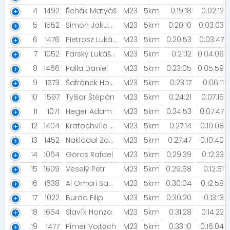
4
1492
Řehák Matyáš
M23
5km
0:19:18
0:02:12
5
1552
Simon Jakub [Polička]
M23
5km
0:20:10
0:03:03
6
1476
Pietrosz Lukáš [MIZUNO TEAM ]
M23
5km
0:20:53
0:03:47
7
1052
Farský Lukáš [Mizuno Team]
M23
5km
0:21:12
0:04:06
8
1466
Palla Daniel
M23
5km
0:23:05
0:05:59
9
1573
Šafránek Honza
M23
5km
0:23:17
0:06:11
10
1597
Tylšar Štěpán
M23
5km
0:24:21
0:07:15
11
1071
Heger Adam
M23
5km
0:24:53
0:07:47
12
1404
Kratochvíle Tomáš [Pablo]
M23
5km
0:27:14
0:10:08
13
1452
Nakládal Zdeněk
M23
5km
0:27:47
0:10:40
14
1064
Görcs Rafael
M23
5km
0:29:39
0:12:33
15
1609
Veselý Petr
M23
5km
0:29:58
0:12:51
16
1638
Al Omari Sami [Bellis]
M23
5km
0:30:04
0:12:58
17
1022
Burda Filip
M23
5km
0:30:20
0:13:13
18
1654
Slavík Honza
M23
5km
0:31:28
0:14:22
19
1477
Pimer Vojtěch
M23
5km
0:33:10
0:16:04