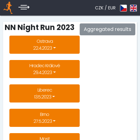
CZK /
EUR
NN Night Run 2023
Aggregated results
Ostrava
22.4.2023
Hradec Králové
29.4.2023
Liberec
13.5.2023
Brno
27.5.2023
Most