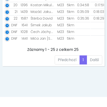
20
1396
Kostan Mikuláš [žabjaci v běhu]
M23
5km
0:34:58
0:17:51
21
1439
Mazáč Jakub [Ammazying team]
M23
5km
0:35:09
0:18:03
22
1587
Štěrba David
M23
5km
0:35:36
0:18:29
DNF
1641
Šimek Jakub
M23
5km
DNF
1028
Čech Jáchym [Horuni]
M23
5km
DNF
1441
Miča Jan [SDH Bratrušov]
M23
5km
Záznamy 1 - 25 z celkem 25
Předchozí
1
Další
EVENT MEDIA s.r.o., Kaprova 42/14, 11000 Praha 1, IČ: 242 69 573