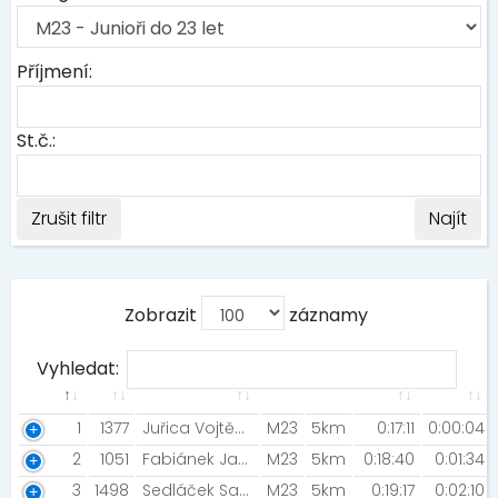
Příjmení:
St.č.:
Zrušit filtr
Najít
Zobrazit
záznamy
Vyhledat:
1
1377
Juřica Vojtěch [TJ Slezan Frýdek-Místek]
M23
5km
0:17:11
0:00:04
2
1051
Fabiánek Jakub [KVS Šumperk]
M23
5km
0:18:40
0:01:34
3
1498
Sedláček Samo [LF Upol]
M23
5km
0:19:17
0:02:10