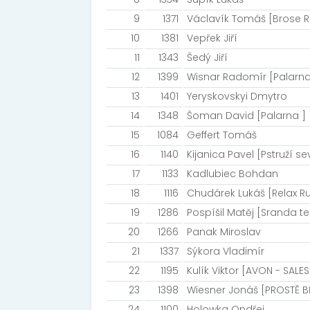
9
1371
Václavík Tomáš [Brose R
10
1381
Vepřek Jiří
11
1343
Šedý Jiří
12
1399
Wisnar Radomír [Palarna
13
1401
Yeryskovskyi Dmytro
14
1348
Šoman David [Palarna ]
15
1084
Geffert Tomáš
16
1140
Kijanica Pavel [Pstruží se
17
1133
Kadlubiec Bohdan
18
1116
Chudárek Lukáš [Relax R
19
1286
Pospíšil Matěj [Sranda 
20
1266
Panak Miroslav
21
1337
Sýkora Vladimír
22
1195
Kulík Viktor [AVON - SALE
23
1398
Wiesner Jonáš [PROSTĚ BĚ
24
1100
Holowka Ondřej