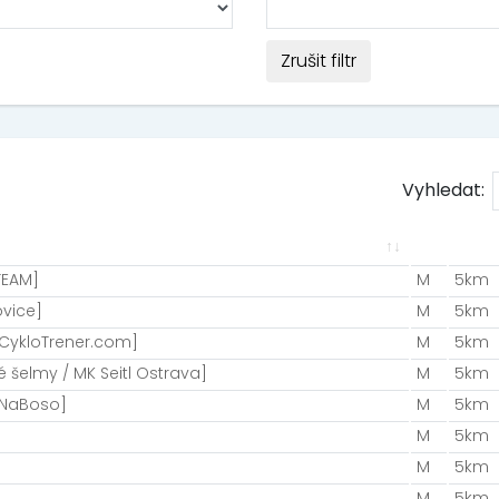
Zrušit filtr
Vyhledat:
TEAM]
M
5km
ovice]
M
5km
- CykloTrener.com]
M
5km
é šelmy / MK Seitl Ostrava]
M
5km
/NaBoso]
M
5km
M
5km
M
5km
M
5km