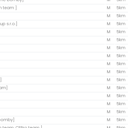
h team ]
M
5km
M
5km
up s.r.o.]
M
5km
M
5km
M
5km
M
5km
M
5km
M
5km
M
5km
]
M
5km
eam]
M
5km
M
5km
M
5km
M
5km
 bomby]
M
5km
n team, CEPro team ]
M
5km