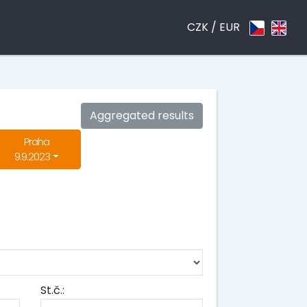
CZK /
EUR
Aggregated results
Praha
9.9.2023
St.č.: