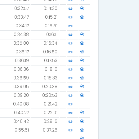
0:32:57
0:14:30
📜
📇
0:33:47
0:15:21
📜
📇
0:34:17
0:15:51
📜
0:34:38
0:16:11
📜
📇
0:35:00
0:16:34
📜
📇
0:35:17
0:16:50
📜
📇
0:36:19
0:17:53
📜
📇
0:36:36
0:18:10
📜
📇
0:36:59
0:18:33
📜
📇
0:39:05
0:20:38
📜
📇
0:39:20
0:20:53
📜
📇
0:40:08
0:21:42
📜
0:40:27
0:22:01
📜
📇
0:46:42
0:28:16
📜
📇
0:55:51
0:37:25
📜
📇
📇