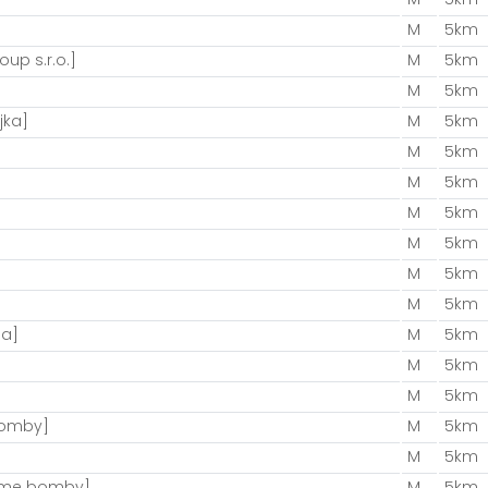
M
5km
oup s.r.o.]
M
5km
M
5km
jka]
M
5km
M
5km
M
5km
M
5km
M
5km
M
5km
M
5km
da]
M
5km
M
5km
M
5km
bomby]
M
5km
M
5km
deme bomby]
M
5km