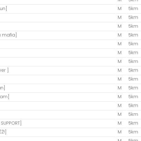
un]
M
5km
M
5km
M
5km
 mafia]
M
5km
M
5km
M
5km
M
5km
ver ]
M
5km
M
5km
un]
M
5km
team]
M
5km
M
5km
M
5km
S SUPPORT]
M
5km
Ž!]
M
5km
M
5km