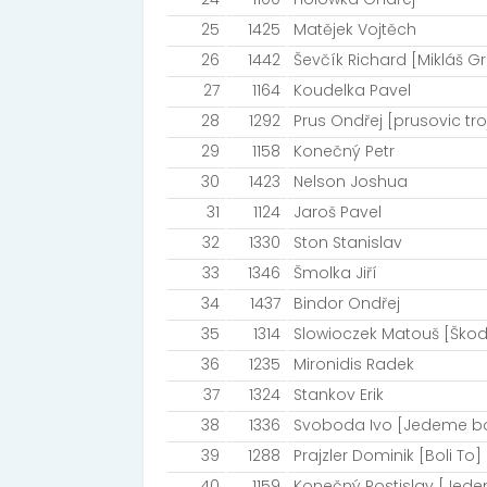
25
1425
Matějek Vojtěch
26
1442
Ševčík Richard [Mikláš Gr
27
1164
Koudelka Pavel
28
1292
Prus Ondřej [prusovic tro
29
1158
Konečný Petr
30
1423
Nelson Joshua
31
1124
Jaroš Pavel
32
1330
Ston Stanislav
33
1346
Šmolka Jiří
34
1437
Bindor Ondřej
35
1314
Slowioczek Matouš [Ško
36
1235
Mironidis Radek
37
1324
Stankov Erik
38
1336
Svoboda Ivo [Jedeme 
39
1288
Prajzler Dominik [Boli To]
40
1159
Konečný Rostislav [Je