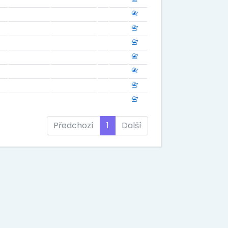
📇
📇
📇
📇
📇
📇
📇
Předchozí
1
Další