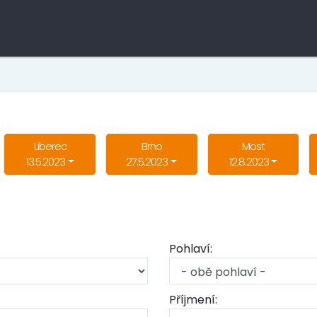
Liberec
Brno
Most
13.5.2023
27.5.2023
12.8.2023
Pohlaví:
Příjmení: