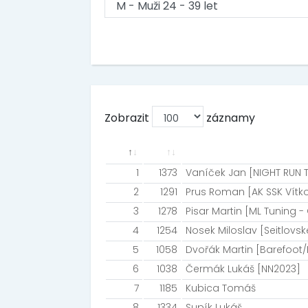
Zobrazit
záznamy
1
1373
Vaníček Jan [NIGHT RUN 
2
1291
Prus Roman [AK SSK Vítk
3
1278
Pisar Martin [ML Tuning 
4
1254
Nosek Miloslav [Seitlovsk
5
1058
Dvořák Martin [Barefoot
6
1038
Čermák Lukáš [NN2023]
7
1185
Kubica Tomáš
8
1334
Supík Lukáš