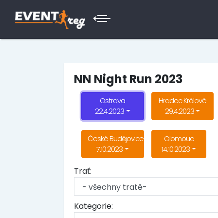
NN Night Run 2023
Ostrava
Hradec Králové
22.4.2023
29.4.2023
České Budějovice
Olomouc
7.10.2023
14.10.2023
Trať:
Kategorie: