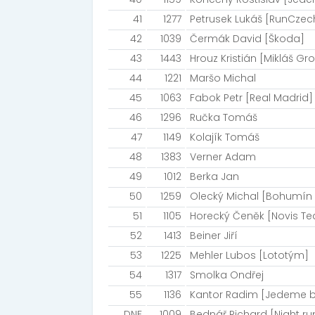
41
1277
Petrusek Lukáš [RunCzec
42
1039
Čermák David [Škoda]
43
1443
Hrouz Kristián [Mikláš Gro
44
1221
Maršo Michal
45
1063
Fabok Petr [Real Madrid]
46
1296
Ručka Tomáš
47
1149
Kolajík Tomáš
48
1383
Verner Adam
49
1012
Berka Jan
50
1259
Olecký Michal [Bohumín 
51
1105
Horecký Čeněk [Novis T
52
1413
Beiner Jiří
53
1225
Mehler Lubos [Lototým]
54
1317
Smolka Ondřej
55
1136
Kantor Radim [Jedeme
DNF
1009
Bednář Richard [Night ru