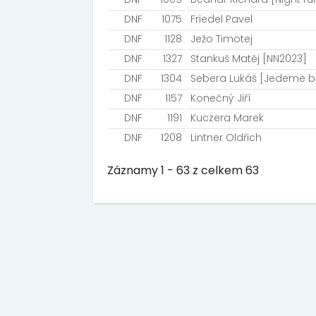
DNF
1075
Friedel Pavel
DNF
1128
Ježo Timotej
DNF
1327
Stankuš Matěj [NN2023]
DNF
1304
Sebera Lukáš [Jedeme 
DNF
1157
Konečný Jiří
DNF
1191
Kuczera Marek
DNF
1208
Lintner Oldřich
Záznamy 1 - 63 z celkem 63